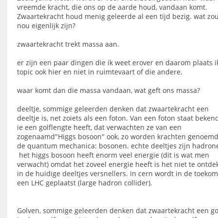
vreemde kracht, die ons op de aarde houd, vandaan komt.
Zwaartekracht houd menig geleerde al een tijd bezig. wat zo
nou eigenlijk zijn?
zwaartekracht trekt massa aan.
er zijn een paar dingen die ik weet erover en daarom plaats ik
topic ook hier en niet in ruimtevaart of die andere.
waar komt dan die massa vandaan, wat geft ons massa?
deeltje, sommige geleerden denken dat zwaartekracht een
deeltje is, net zoiets als een foton. Van een foton staat beken
ie een golflengte heeft, dat verwachten ze van een
zogenaamd"Higgs bosoon" ook, zo worden krachten genoemd
de quantum mechanica: bosonen. echte deeltjes zijn hadron
het higgs bosoon heeft enorm veel energie (dit is wat men
verwacht) omdat het zoveel energie heeft is het niet te ontde
in de huidige deeltjes versnellers. In cern wordt in de toekom
een LHC geplaatst (large hadron collider).
Golven, sommige geleerden denken dat zwaartekracht een gol