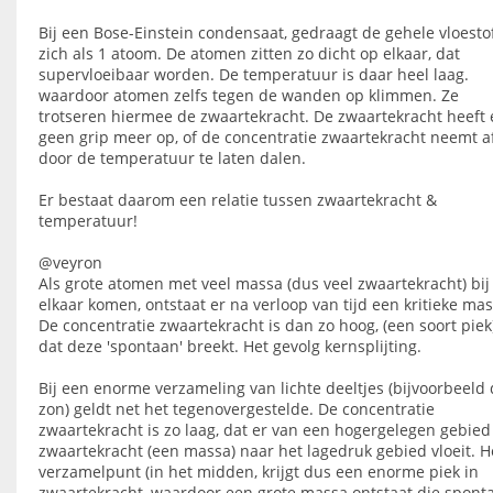
Bij een Bose-Einstein condensaat, gedraagt de gehele vloesto
zich als 1 atoom. De atomen zitten zo dicht op elkaar, dat
supervloeibaar worden. De temperatuur is daar heel laag.
waardoor atomen zelfs tegen de wanden op klimmen. Ze
trotseren hiermee de zwaartekracht. De zwaartekracht heeft 
geen grip meer op, of de concentratie zwaartekracht neemt a
door de temperatuur te laten dalen.
Er bestaat daarom een relatie tussen zwaartekracht &
temperatuur!
@veyron
Als grote atomen met veel massa (dus veel zwaartekracht) bij
elkaar komen, ontstaat er na verloop van tijd een kritieke mas
De concentratie zwaartekracht is dan zo hoog, (een soort piek)
dat deze 'spontaan' breekt. Het gevolg kernsplijting.
Bij een enorme verzameling van lichte deeltjes (bijvoorbeeld
zon) geldt net het tegenovergestelde. De concentratie
zwaartekracht is zo laag, dat er van een hogergelegen gebied
zwaartekracht (een massa) naar het lagedruk gebied vloeit. H
verzamelpunt (in het midden, krijgt dus een enorme piek in
zwaartekracht, waardoor een grote massa ontstaat die spont