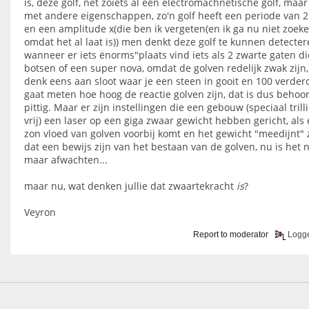
is, deze golf, net zoiets al een electromachnetische golf, maa
met andere eigenschappen, zo'n golf heeft een periode van 
en een amplitude x(die ben ik vergeten(en ik ga nu niet zoek
omdat het al laat is)) men denkt deze golf te kunnen detecte
wanneer er iets ënorms"plaats vind iets als 2 zwarte gaten di
botsen of een super nova, omdat de golven redelijk zwak zijn,
denk eens aan sloot waar je een steen in gooit en 100 verder
gaat meten hoe hoog de reactie golven zijn, dat is dus behoor
pittig. Maar er zijn instellingen die een gebouw (speciaal trill
vrij) een laser op een giga zwaar gewicht hebben gericht, als 
zon vloed van golven voorbij komt en het gewicht "meedijnt"
dat een bewijs zijn van het bestaan van de golven, nu is het 
maar afwachten...
maar nu, wat denken jullie dat zwaartekracht
is
?
Veyron
Report to moderator
Logg