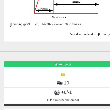
binding.gif
(3.35 kB, 514x289 - viewed 7630 times.)
Report to moderator
Logg
mahjong
10
+6/-1
Dit forum is het helemaal !