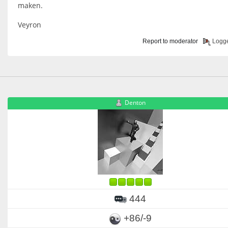
maken.
Veyron
Report to moderator
Logg
Denton
444
+86/-9