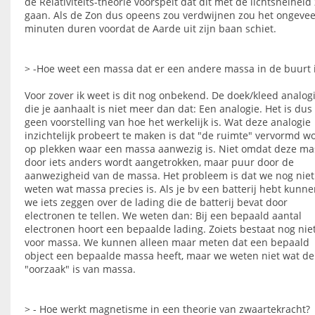
de Relativiteits-theorie voorspelt dat dit met de lichtsnelheid 
gaan. Als de Zon dus opeens zou verdwijnen zou het ongevee
minuten duren voordat de Aarde uit zijn baan schiet.
> -Hoe weet een massa dat er een andere massa in de buurt 
Voor zover ik weet is dit nog onbekend. De doek/kleed analog
die je aanhaalt is niet meer dan dat: Een analogie. Het is dus
geen voorstelling van hoe het werkelijk is. Wat deze analogie
inzichtelijk probeert te maken is dat "de ruimte" vervormd w
op plekken waar een massa aanwezig is. Niet omdat deze ma
door iets anders wordt aangetrokken, maar puur door de
aanwezigheid van de massa. Het probleem is dat we nog niet
weten wat massa precies is. Als je bv een batterij hebt kunn
we iets zeggen over de lading die de batterij bevat door
electronen te tellen. We weten dan: Bij een bepaald aantal
electronen hoort een bepaalde lading. Zoiets bestaat nog nie
voor massa. We kunnen alleen maar meten dat een bepaald
object een bepaalde massa heeft, maar we weten niet wat de
"oorzaak" is van massa.
> - Hoe werkt magnetisme in een theorie van zwaartekracht?