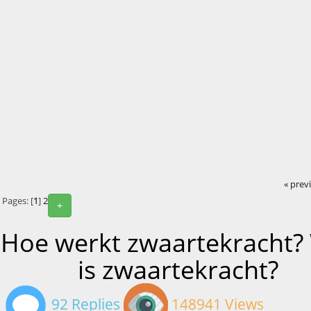
« prev
Pages: [
1
]
2
+
Hoe werkt zwaartekracht?
is zwaartekracht?
92 Replies
148941 Views