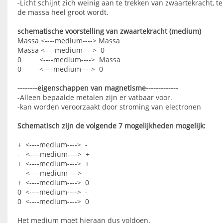
-Licht schijnt zich weinig aan te trekken van zwaartekracht, te
de massa heel groot wordt.
schematische voorstelling van zwaartekracht (medium)
Massa <----medium----> Massa
Massa <----medium----> 0
0 <----medium----> Massa
0 <----medium----> 0
--------eigenschappen van magnetisme-------------
-Alleen bepaalde metalen zijn er vatbaar voor.
-kan worden veroorzaakt door stroming van electronen
Schematisch zijn de volgende 7 mogelijkheden mogelijk:
+ <----medium----> -
- <----medium----> +
+ <----medium----> +
- <----medium----> -
+ <----medium----> 0
0 <----medium----> -
0 <----medium----> 0
Het medium moet hieraan dus voldoen.