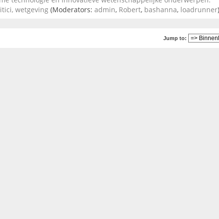
itici, wetgeving
(Moderators:
admin
,
Robert
,
bashanna
,
loadrunner
Jump to: