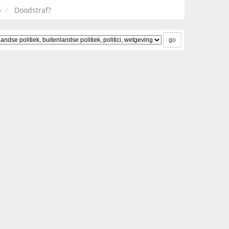
)
Doodstraf?