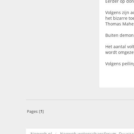
Eerder op don
Volgens zijn a
het bizarre to
Thomas Maher
Buiten demons
Het aantal vol
wordt omgezet
Volgens peili
Pages: [
1
]
Neoweb.nl
Neoweb wetenschapsforum. Duurzame