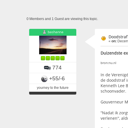
0 Members and 1 Guest are viewing this topic.
bashanna
Doodstraf
«
on:
Decemb
Duizendste ex
bron:nu.nl
774
In de Verenig
+55/-6
de doodstraf i
Kenneth Lee B
yourney to the future
schoonvader.
Gouverneur Mi
“Nadat ik zor
verlenen'', ald