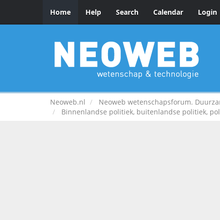
Home
Help
Search
Calendar
Login
Neoweb.nl
Neoweb wetenschapsforum. Duurzame
Binnenlandse politiek, buitenlandse politiek, pol