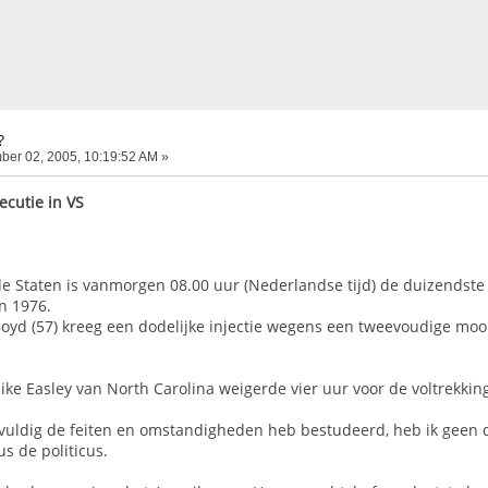
?
er 02, 2005, 10:19:52 AM »
ecutie in VS
de Staten is vanmorgen 08.00 uur (Nederlandse tijd) de duizendste 
n 1976.
oyd (57) kreeg een dodelijke injectie wegens een tweevoudige moo
ke Easley van North Carolina weigerde vier uur voor de voltrekking
gvuldig de feiten en omstandigheden heb bestudeerd, heb ik geen
us de politicus.