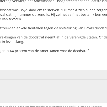
derdag verwierp het Amerikaanse Hooggerechtshof een laatste be
dvocaat was Boyd klaar om te sterven. “Hij maakt zich alleen zorge
eval dat hij nummer duizend is. Hij zei het zelf het beste: ik ben ee
 van tevoren.
treerden enkele tientallen tegen de voltrekking van Boyds doodstr
trekkingen van de doodstraf neemt af in de Verenigde Staten. Of de
 in levenslang.
ngen is 64 procent van de Amerikanen voor de doodstraf.
 technologie en innovatieve wetenschappelijke onderwerpen.