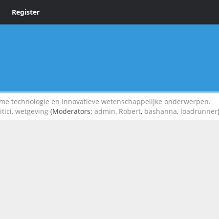
Register
 technologie en innovatieve wetenschappelijke onderwerpen.
itici, wetgeving
(Moderators:
admin
,
Robert
,
bashanna
,
loadrunner