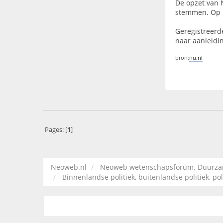
De opzet van N
stemmen. Op N
Geregistreerd
naar aanleidi
bron:
nu.nl
Pages: [
1
]
Neoweb.nl
Neoweb wetenschapsforum. Duurzame
Binnenlandse politiek, buitenlandse politiek, pol