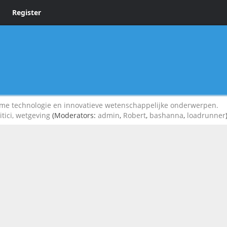
Register
 technologie en innovatieve wetenschappelijke onderwerpen.
itici, wetgeving
(Moderators:
admin
,
Robert
,
bashanna
,
loadrunner