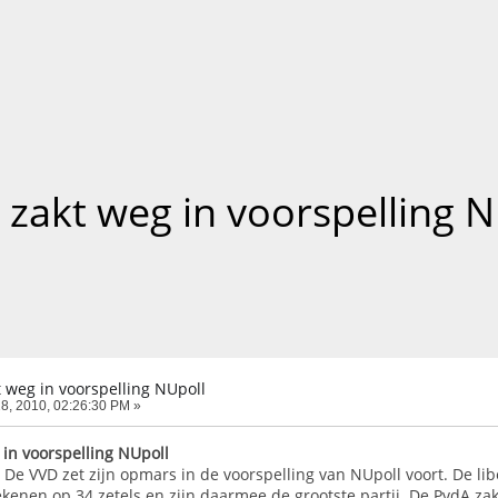
 zakt weg in voorspelling N
 weg in voorspelling NUpoll
8, 2010, 02:26:30 PM »
 in voorspelling NUpoll
e VVD zet zijn opmars in de voorspelling van NUpoll voort. De li
kenen op 34 zetels en zijn daarmee de grootste partij. De PvdA za