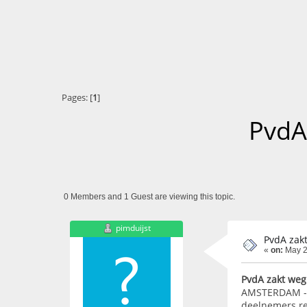
Pages: [
1
]
PvdA
0 Members and 1 Guest are viewing this topic.
pimduijst
PvdA zakt
«
on:
May 2
PvdA zakt weg
AMSTERDAM - D
deelnemers re