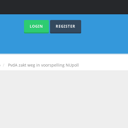
LOGIN
REGISTER
)
PvdA zakt weg in voorspelling NUpoll