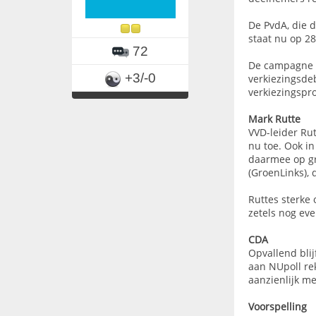
De PvdA, die d
staat nu op 28
72
De campagne va
+3/-0
verkiezingsde
verkiezingsp
Mark Rutte
VVD-leider Rut
nu toe. Ook in
daarmee op gr
(GroenLinks),
Ruttes sterke 
zetels nog eve
CDA
Opvallend bli
aan NUpoll rek
aanzienlijk me
Voorspelling