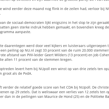
e wind eerder deze maand nog flink in de zeilen had, verloor bij N
.
n de sociaal-democraten lijkt enigszins in het slop te zijn geraakt
batten geen sterke indruk hebben gemaakt, en bovendien kreeg de P
rogramma aanpaste.
te daarentegen werd door veel kijkers en luisteraars uitgeroepen t
 een peiling op NU.nl zegt 33 procent van de ruim 20.000 stemmers
ote afstand van PVV-leider Geert Wilders (13 procent) en Job Coh
 die allen 11 procent van de stemmen kregen.
optreden levert hem bij NUpoll een winst op van drie zetels ten o
n groot als de PvdA.
jft verder de relatief goede score van het CDA bij NUpoll. De chr
enen op 29 zetels. Dat is weliswaar een verlies van 12 zetels ten
er dan in de peilingen van Maurice de Hond (25) en de Politieke Ba