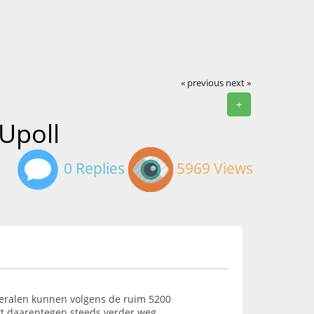
« previous
next »
+
Upoll
0 Replies
5969 Views
beralen kunnen volgens de ruim 5200
kt daarentegen steeds verder weg.