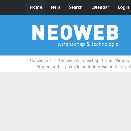
Home
Help
Search
Calendar
Login
Neoweb.nl
Neoweb wetenschapsforum. Duurzame
Binnenlandse politiek, buitenlandse politiek, pol