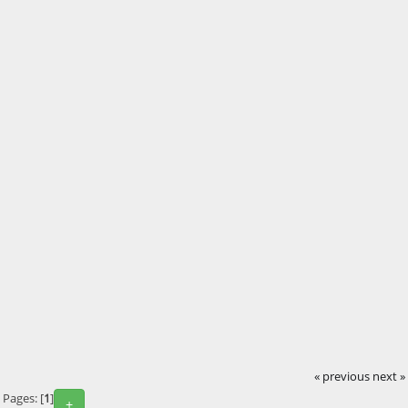
« previous
next »
Pages: [
1
]
+