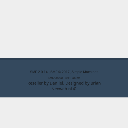
SMF 2.0.14
|
SMF © 2017
,
Simple Machines
SMFAds
for
Free Forums
Reseller by
Daniiel
. Designed by
Brian
Neoweb.nl ©