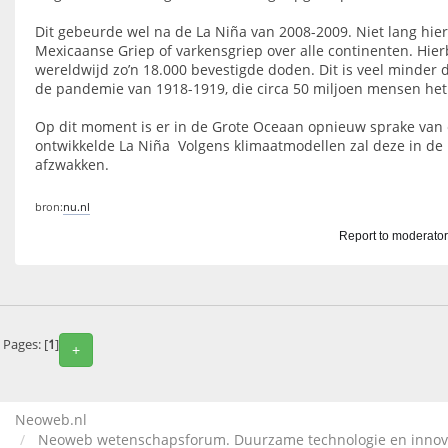
Dit gebeurde wel na de La Niña van 2008-2009. Niet lang hier
Mexicaanse Griep of varkensgriep over alle continenten. Hierb
wereldwijd zo’n 18.000 bevestigde doden. Dit is veel minder 
de pandemie van 1918-1919, die circa 50 miljoen mensen het 
Op dit moment is er in de Grote Oceaan opnieuw sprake van 
ontwikkelde La Niña Volgens klimaatmodellen zal deze in de 
afzwakken.
bron:
nu.nl
Report to moderato
Pages: [
1
]
+
Neoweb.nl
Neoweb wetenschapsforum. Duurzame technologie en innov