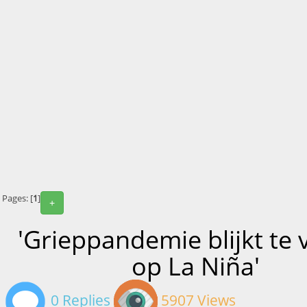
Pages: [
1
]
+
'Grieppandemie blijkt te 
op La Niña'
0 Replies
5907 Views