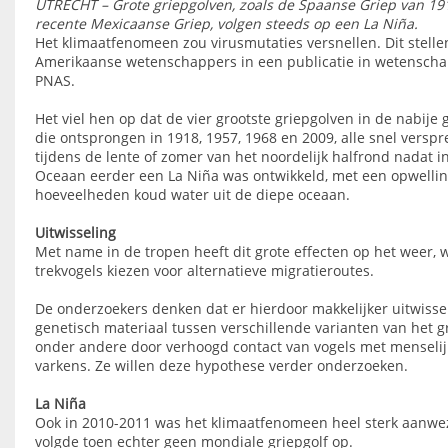
UTRECHT – Grote griepgolven, zoals de Spaanse Griep van 19
recente Mexicaanse Griep, volgen steeds op een La Niña.
Het klimaatfenomeen zou virusmutaties versnellen. Dit stelle
Amerikaanse wetenschappers in een publicatie in wetensch
PNAS.
Het viel hen op dat de vier grootste griepgolven in de nabije 
die ontsprongen in 1918, 1957, 1968 en 2009, alle snel versp
tijdens de lente of zomer van het noordelijk halfrond nadat i
Oceaan eerder een La Niña was ontwikkeld, met een opwellin
hoeveelheden koud water uit de diepe oceaan.
Uitwisseling
Met name in de tropen heeft dit grote effecten op het weer, 
trekvogels kiezen voor alternatieve migratieroutes.
De onderzoekers denken dat er hierdoor makkelijker uitwissel
genetisch materiaal tussen verschillende varianten van het gr
onder andere door verhoogd contact van vogels met menselijk
varkens. Ze willen deze hypothese verder onderzoeken.
La Niña
Ook in 2010-2011 was het klimaatfenomeen heel sterk aanwe
volgde toen echter geen mondiale griepgolf op.