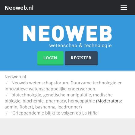
Neoweb.nl
Toggle
naviga
LOGIN
REGISTER
Neoweb.nl
Neoweb wetenschapsforum. Duurzame technologie en
innovatieve wetenschappelijke onderwerpen.
biotechnologie, genetische manipulatie, medische
biologie, biochemie, pharmacy, homeopathie
(Moderators:
admin
,
Robert
,
bashanna
,
loadrunner
)
'Grieppandemie blijkt te volgen op La Niña'