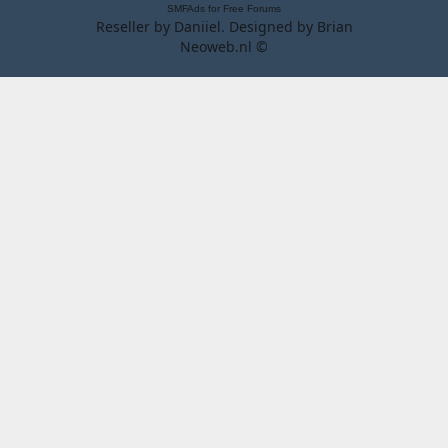
SMFAds
for
Free Forums
Reseller by
Daniiel
. Designed by
Brian
Neoweb.nl ©