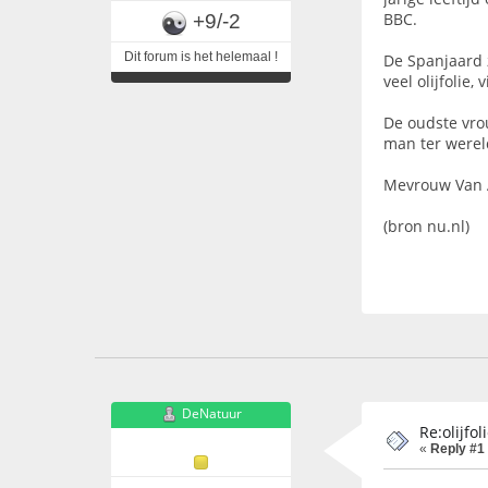
BBC.
+9/-2
Dit forum is het helemaal !
De Spanjaard z
veel olijfolie,
De oudste vro
man ter wereld
Mevrouw Van A
(bron nu.nl)
DeNatuur
Re:olijfo
«
Reply #1