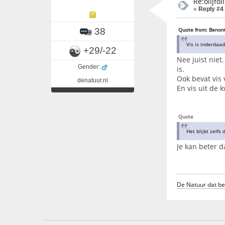
Re:olijfo
«
Reply #4
38
Quote from: Benont
Vis is inderdaa
+29/-22
Nee juist niet
Gender:
is.
Ook bevat vis 
denatuur.nl
En vis uit de
Quote
Het blijkt zelfs
Je kan beter 
De Natuur dat ben