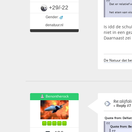
Dat er relatief
+29/-22
het eten van vi
Gender:
denatuur.nl
Is idd de schu
niet in een g
Daarnaast zei 
De Natuur dat ben
Benontherock
Re:olijfo
«
Reply #7
Quote from: DeNatu
Quote from: Be