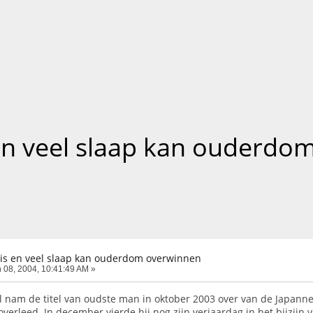
is en veel slaap kan ouderd
, vis en veel slaap kan ouderdom overwinnen
 08, 2004, 10:41:49 AM »
l nam de titel van oudste man in oktober 2003 over van de Japanne
d overleed. In december vierde hij nog zijn verjaardag in het bijzijn