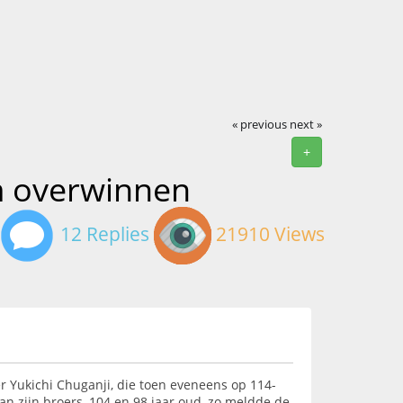
« previous
next »
+
om overwinnen
12 Replies
21910 Views
r Yukichi Chuganji, die toen eveneens op 114-
 van zijn broers, 104 en 98 jaar oud, zo meldde de