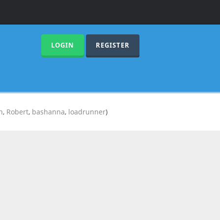
LOGIN
REGISTER
n
,
Robert
,
bashanna
,
loadrunner
)