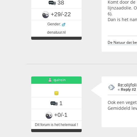
Komt door de o
38
lijnzaadolie. 
6).
+29/-22
Dan is het nam
Gender:
denatuur.nl
De Natuur dat ben
quirein
Re:olijfo
«
Reply #2
Ook een veget
1
Gemiddeld lev
+0/-1
Dit forum is het helemaal !