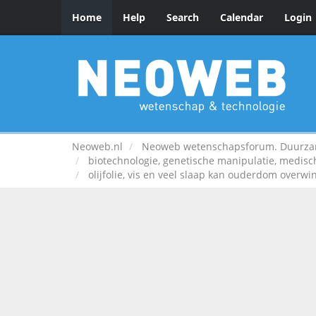
Home
Help
Search
Calendar
Login
Neoweb.nl
Neoweb wetenschapsforum. Duurzame
biotechnologie, genetische manipulatie, medis
olijfolie, vis en veel slaap kan ouderdom overw