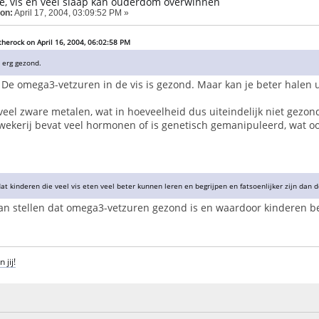
lie, vis en veel slaap kan ouderdom overwinnen
 on:
April 17, 2004, 03:09:52 PM »
herock on April 16, 2004, 06:02:58 PM
d erg gezond.
. De omega3-vetzuren in de vis is gezond. Maar kan je beter halen 
veel zware metalen, wat in hoeveelheid dus uiteindelijk niet gezond
 kwekerij bevat veel hormonen of is genetisch gemanipuleerd, wat 
 dat kinderen die veel vis eten veel beter kunnen leren en begrijpen en fatsoenlijker zijn dan 
dan stellen dat omega3-vetzuren gezond is en waardoor kinderen be
 jij!