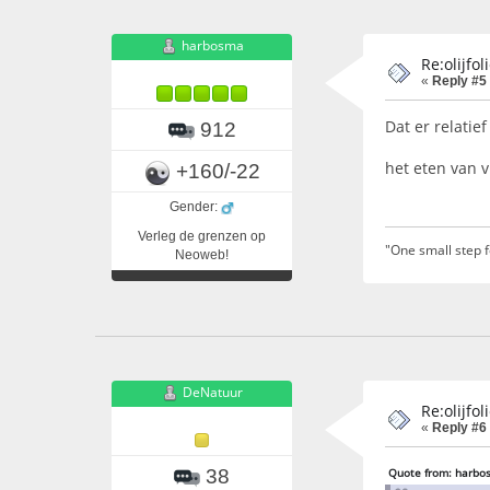
harbosma
Re:olijfo
«
Reply #5
Dat er relatie
912
het eten van v
+160/-22
Gender:
Verleg de grenzen op
"One small step 
Neoweb!
DeNatuur
Re:olijfo
«
Reply #6
38
Quote from: harbos