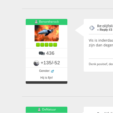
Benontherock
Re:olijfo
«
Reply #3
Vis is inderda
zijn dan degen
436
+135/-52
Denk positief, de
Gender:
Hij is fijn!
DeNatuur