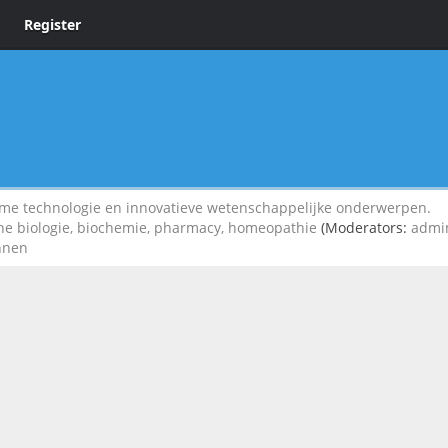
Register
 technologie en innovatieve wetenschappelijke onderwerpen.
che biologie, biochemie, pharmacy, homeopathie
(Moderators:
admi
innen