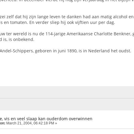
ei zelf dat hij zijn lange leven te danken had aan matig alcohol e
 vis en tomaten. En verder sliep hij ook vijftien uur per dag.
uw ter wereld is nu de 114-jarige Amerikaanse Charlotte Benkner
 is, is onbekend.
ndel-Schippers, geboren in juni 1890, is in Nederland het oudst.
lie, vis en veel slaap kan ouderdom overwinnen
 on:
March 21, 2004, 06:42:18 PM »