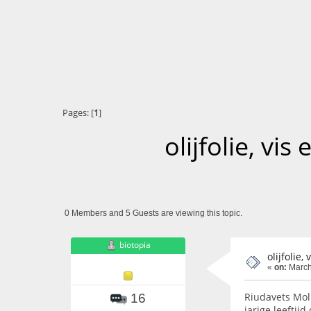
Pages: [
1
]
olijfolie, v
0 Members and 5 Guests are viewing this topic.
biotopia
olijfolie
«
on:
March
Riudavets Mol
16
jarige leeftij