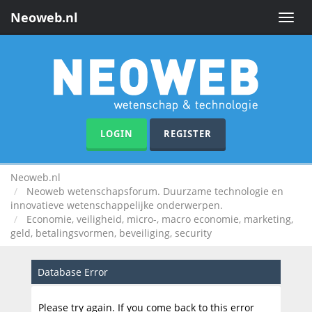
Neoweb.nl
Toggle
naviga
LOGIN
REGISTER
Neoweb.nl
Neoweb wetenschapsforum. Duurzame technologie en
innovatieve wetenschappelijke onderwerpen.
Economie, veiligheid, micro-, macro economie, marketing,
geld, betalingsvormen, beveiliging, security
Database Error
Please try again. If you come back to this error