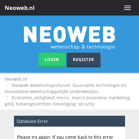
Neoweb.nl
Toggle
naviga
LOGIN
REGISTER
Neoweb.nl
Neoweb wetenschapsforum. Duurzame technologie en
innovatieve wetenschappelijke onderwerpen.
Economie, veiligheid, micro-, macro economie, marketing,
geld, betalingsvormen, beveiliging, security
Database Error
Please try again. If you come back to this error