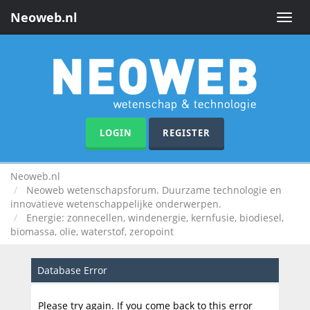
Neoweb.nl
Toggle
naviga
LOGIN
REGISTER
Neoweb.nl
Neoweb wetenschapsforum. Duurzame technologie en
innovatieve wetenschappelijke onderwerpen.
Energie: zonnecellen, windenergie, kernfusie, biodiesel,
biomassa, olie, waterstof, zeropoint
Database Error
Please try again. If you come back to this error