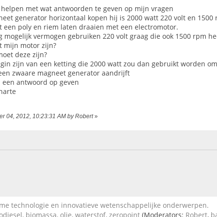
j helpen met wat antwoorden te geven op mijn vragen
eet generator horizontaal kopen hij is 2000 watt 220 volt en 1500
t een poly en riem laten draaien met een electromotor.
ig mogelijk vermogen gebruiken 220 volt graag die ook 1500 rpm he
 mijn motor zijn?
moet deze zijn?
egin zijn van een ketting die 2000 watt zou dan gebruikt worden om
een zwaare magneet generator aandrijft
d een antwoord op geven
harte
ber 04, 2012, 10:23:31 AM by Robert
»
 technologie en innovatieve wetenschappelijke onderwerpen.
diesel, biomassa, olie, waterstof, zeropoint
(Moderators:
Robert
,
b