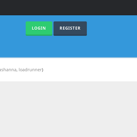
LOGIN
REGISTER
ashanna
,
loadrunner
)