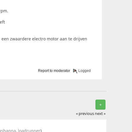
 rpm.
eft
 een zwaardere electro motor aan te drijven
Report to moderator
Logged
+
« previous
next »
ashanna
,
loadrunner
)