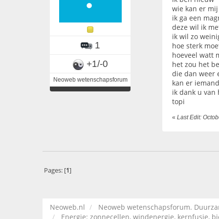
wie kan er mi
ik ga een magn
deze wil ik me
ik wil zo wein
1
hoe sterk moet
hoeveel watt 
+1/-0
het zou het b
die dan weer 
Neoweb wetenschapsforum
kan er ieman
ik dank u van 
topi
«
Last Edit: Octo
Pages: [
1
]
Neoweb.nl
Neoweb wetenschapsforum. Duurzame
Energie: zonnecellen, windenergie, kernfusie, bio