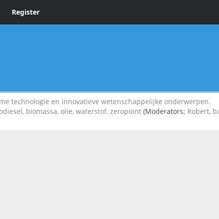
Register
 technologie en innovatieve wetenschappelijke onderwerpen.
diesel, biomassa, olie, waterstof, zeropoint
(Moderators:
Robert
,
b