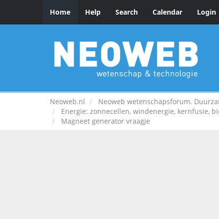
Home
Help
Search
Calendar
Login
Neoweb.nl
Neoweb wetenschapsforum. Duurzame
Energie: zonnecellen, windenergie, kernfusie, bio
Magneet generator vraagje