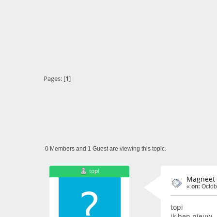
Pages: [
1
]
0 Members and 1 Guest are viewing this topic.
topi
Magneet 
«
on:
Octob
topi
ik ben nieuw