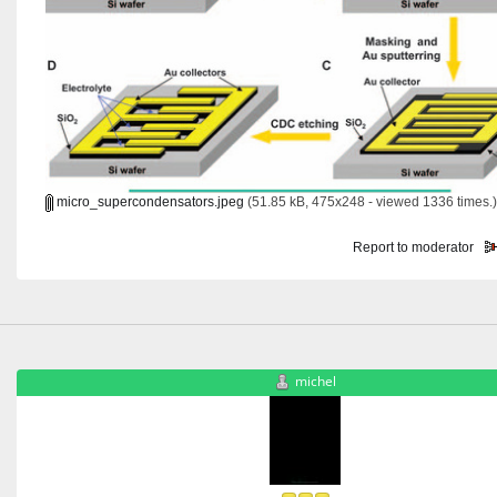
micro_supercondensators.jpeg
(51.85 kB, 475x248 - viewed 1336 times.)
Report to moderator
michel