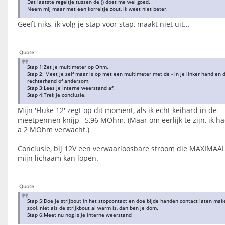
Dat laatste regeltje tussen de () doet me wel goed.
Neem mij maar met een korreltje zout, ik weet niet beter.
Geeft niks, ik volg je stap voor stap, maakt niet uit...
Quote
Stap 1:Zet je multimeter op Ohm.
Stap 2: Meet je zelf maar is op met een multimeter met de - in je linker hand en d
rechterhand of andersom.
Stap 3:Lees je interne weerstand af.
Stap 4:Trek je conclusie.
Mijn 'Fluke 12' zegt op dit moment, als ik echt
keihard
in de
meetpennen knijp, 5,96 MOhm. (Maar om eerlijk te zijn, ik ha
a 2 MOhm verwacht.)
Conclusie, bij 12V een verwaarloosbare stroom die MAXIMAA
mijn lichaam kan lopen.
Quote
Stap 5:Doe je strijbout in het stopcontact en doe bijde handen contact laten ma
zool, niet als de strijkbout al warm is, dan ben je dom.
Stap 6:Meet nu nog is je interne weerstand