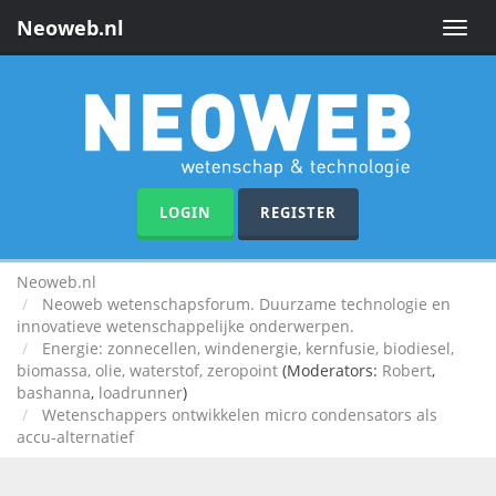
Neoweb.nl
Toggle
naviga
LOGIN
REGISTER
Neoweb.nl
Neoweb wetenschapsforum. Duurzame technologie en
innovatieve wetenschappelijke onderwerpen.
Energie: zonnecellen, windenergie, kernfusie, biodiesel,
biomassa, olie, waterstof, zeropoint
(Moderators:
Robert
,
bashanna
,
loadrunner
)
Wetenschappers ontwikkelen micro condensators als
accu-alternatief