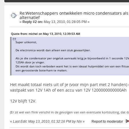
Re:Wetenschappers ontwikkelen micro condensators als
alternatief
«
Reply #2 on:
May 13, 2010, 01:28:05 PM »
Quote from: michel on May 13, 2010, 12:39:53 AM
Super uitkomst,
De electronica wordt dan alleen een stuk gevaarlijker.
Als je die condensator per ongeluk aanraakt krijg je bijvoorbeeld in 1 seconde 12
120Ah door je vinger.
Dit wordt dan toch verboden want het is een ideaal hulpmiddel om van een flits
een geroosterde boterham te maken.
Het maakt totaal niets uit of je (voor mijn part met 2 handen)
vastpakt van 12V 1Ah of een accu van 12V 1200000000000Ah
12V blijft 12V.
(Er zit wel een flink verschil in de gevolgen van een eventuele kortsluiting, dat 
«
Last Edit: May 13, 2010, 01:32:16 PM by Nlx
»
Report to moderator