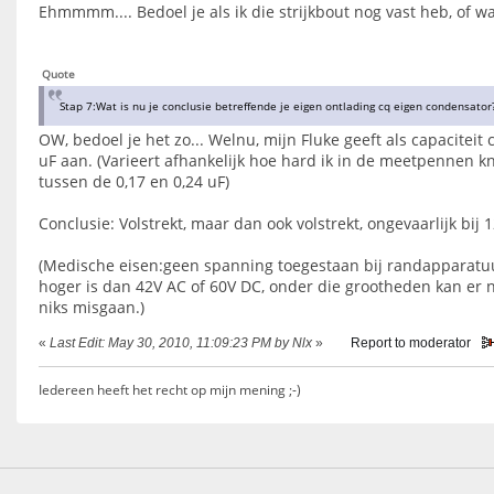
Ehmmmm.... Bedoel je als ik die strijkbout nog vast heb, of wa
Quote
Stap 7:Wat is nu je conclusie betreffende je eigen ontlading cq eigen condensator
OW, bedoel je het zo... Welnu, mijn Fluke geeft als capaciteit c
uF aan. (Varieert afhankelijk hoe hard ik in de meetpennen kn
tussen de 0,17 en 0,24 uF)
Conclusie: Volstrekt, maar dan ook volstrekt, ongevaarlijk bij 
(Medische eisen:geen spanning toegestaan bij randapparatu
hoger is dan 42V AC of 60V DC, onder die grootheden kan er 
niks misgaan.)
«
Last Edit: May 30, 2010, 11:09:23 PM by Nlx
»
Report to moderator
Iedereen heeft het recht op mijn mening ;-)