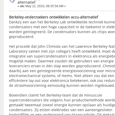
alternatief
«
on:
May 12, 2010, 08:35:56 AM »
Berkeley-onderzoekers ontwikkelen accu-alternatief
Dankzij een aan het Berkeley Lab ontwikkelde techniek kunne
condensators met een hoge capaciteit in de toekomst in elekt
worden geïntegreerd. De condensators kunnen als chips wo
geproduceerd.
Het procedé dat John Chmiola van het Lawrence Berkeley Nat
Laboratory samen met zijn collega's heeft ontwikkeld, moet d
integratie van supercondensators in elektronica als energieb
mogelijk maken. Daarmee zouden de gebruikers van energie
leveranciers ervan in één stap worden geproduceerd. Chmiol
daarbij aan een geïntegreerde energievoorziening voor micro
electromechanical systems, of mems. Niet alleen zou dat een
efficëntere lay-out voor elektronica betekenen, ook zou redun
de stroomvoorziening eenvoudig kunnen worden ingebouwd.
Bovendien claimt het Berkeley-team dat de minuscule
supercondensators die volgens hun productiemethode word
gemaakt tweemaal zoveel energie kunnen opslaan als huidig
condensators. Zij etsten elektrodes van een aaneengesloten
koolstoffilm op een ondergrond van titaancarbide. Dit metaal 