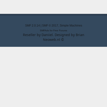
SMF 2.0.14
|
SMF © 2017
,
Simple Machines
SMFAds
for
Free Forums
Reseller by
Daniiel
. Designed by
Brian
Neoweb.nl ©