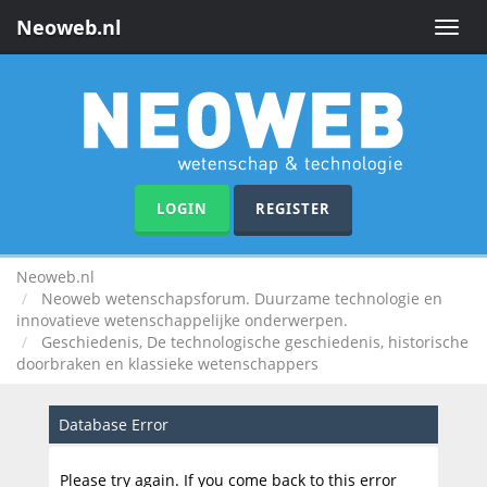
Neoweb.nl
Toggle
naviga
LOGIN
REGISTER
Neoweb.nl
Neoweb wetenschapsforum. Duurzame technologie en
innovatieve wetenschappelijke onderwerpen.
Geschiedenis, De technologische geschiedenis, historische
doorbraken en klassieke wetenschappers
Database Error
Please try again. If you come back to this error