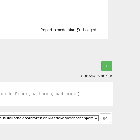
Report to moderator
Logged
+
« previous
next »
admin
,
Robert
,
bashanna
,
loadrunner
)