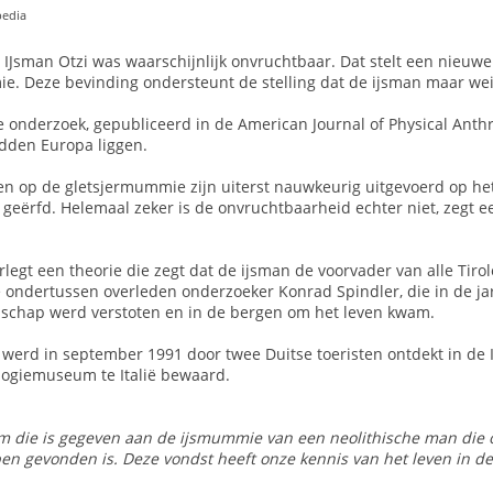
pedia
Jsman Otzi was waarschijnlijk onvruchtbaar. Dat stelt een nieuwe
e. Deze bevinding ondersteunt de stelling dat de ijsman maar we
 onderzoek, gepubliceerd in de American Journal of Physical Anthro
idden Europa liggen.
n op de gletsjermummie zijn uiterst nauwkeurig uitgevoerd op het
geërfd. Helemaal zeker is de onvruchtbaarheid echter niet, zegt e
legt een theorie die zegt dat de ijsman de voorvader van alle Tir
e ondertussen overleden onderzoeker Konrad Spindler, die in de ja
schap werd verstoten en in de bergen om het leven kwam.
 werd in september 1991 door twee Duitse toeristen ontdekt in de I
logiemuseum te Italië bewaard.
am die is gegeven aan de ijsmummie van een neolithische man die 
en gevonden is. Deze vondst heeft onze kennis van het leven in de