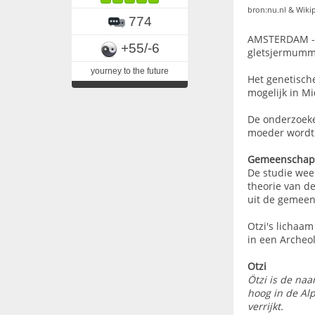
bron:nu.nl & Wiki
774
AMSTERDAM - I
+55/-6
gletsjermummi
yourney to the future
Het genetische
mogelijk in M
De onderzoeke
moeder wordt 
Gemeenschap
De studie weer
theorie van d
uit de gemeen
Otzi's lichaam
in een Archeo
Otzi
Ötzi is de na
hoog in de Alp
verrijkt.