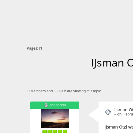
Pages: [
1
]
IJsman O
0 Members and 1 Guest are viewing this topic.
bashanna
IJsman Ot
«
on:
Febru
IJsman Otzi w