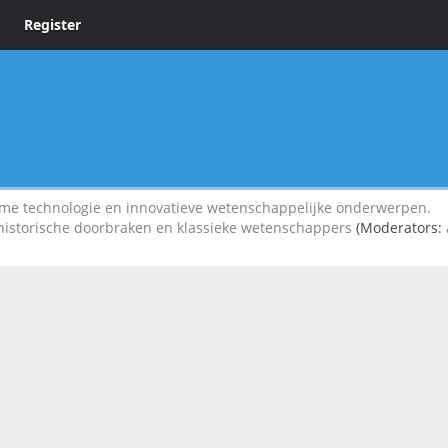
Register
 technologie en innovatieve wetenschappelijke onderwerpen.
 historische doorbraken en klassieke wetenschappers
(Moderators: