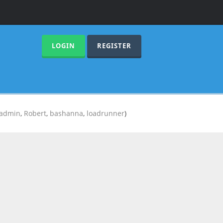
LOGIN
REGISTER
admin
,
Robert
,
bashanna
,
loadrunner
)