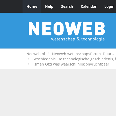
Home
Help
Search
Calendar
Login
Neoweb.nl
Neoweb wetenschapsforum. Duurzame
Geschiedenis, De technologische geschiedenis,
IJsman Otzi was waarschijnlijk onvruchtbaar