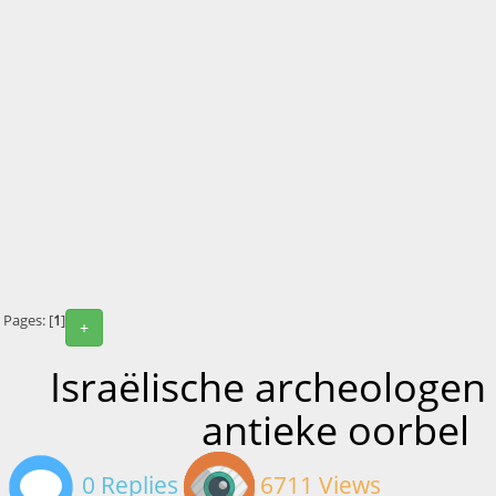
Pages: [
1
]
+
Israëlische archeologen
antieke oorbel
0 Replies
6711 Views