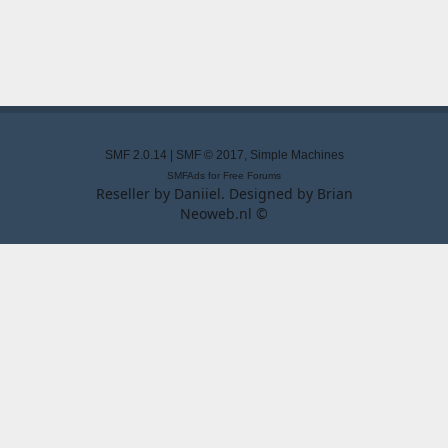
SMF 2.0.14
|
SMF © 2017
,
Simple Machines
SMFAds
for
Free Forums
Reseller by
Daniiel
. Designed by
Brian
Neoweb.nl ©