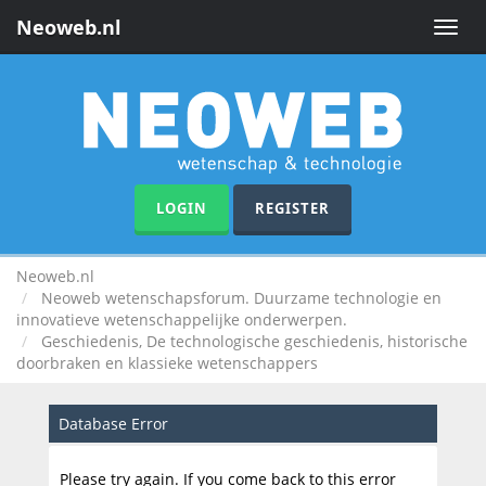
Neoweb.nl
Toggle
naviga
LOGIN
REGISTER
Neoweb.nl
Neoweb wetenschapsforum. Duurzame technologie en
innovatieve wetenschappelijke onderwerpen.
Geschiedenis, De technologische geschiedenis, historische
doorbraken en klassieke wetenschappers
Database Error
Please try again. If you come back to this error