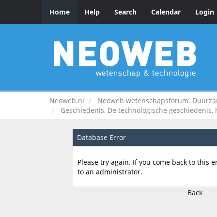
Home
Help
Search
Calendar
Login
Neoweb.nl
Neoweb wetenschapsforum. Duurzame
Geschiedenis, De technologische geschiedenis,
Database Error
Please try again. If you come back to this e
to an administrator.
Back