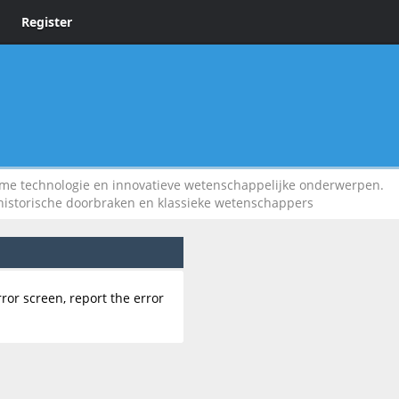
Register
 technologie en innovatieve wetenschappelijke onderwerpen.
 historische doorbraken en klassieke wetenschappers
rror screen, report the error