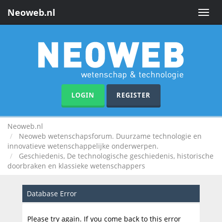
Neoweb.nl
Toggle
naviga
LOGIN
REGISTER
Neoweb.nl
Neoweb wetenschapsforum. Duurzame technologie en
innovatieve wetenschappelijke onderwerpen.
Geschiedenis, De technologische geschiedenis, historische
doorbraken en klassieke wetenschappers
Database Error
Please try again. If you come back to this error