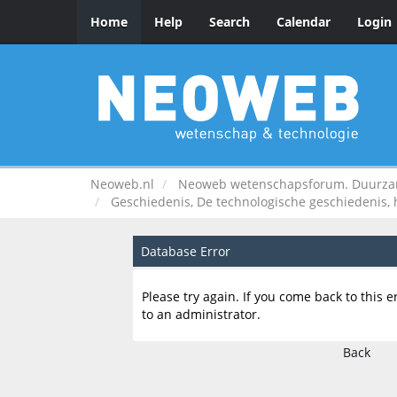
Home
Help
Search
Calendar
Login
Neoweb.nl
Neoweb wetenschapsforum. Duurzame
Geschiedenis, De technologische geschiedenis,
Database Error
Please try again. If you come back to this e
to an administrator.
Back