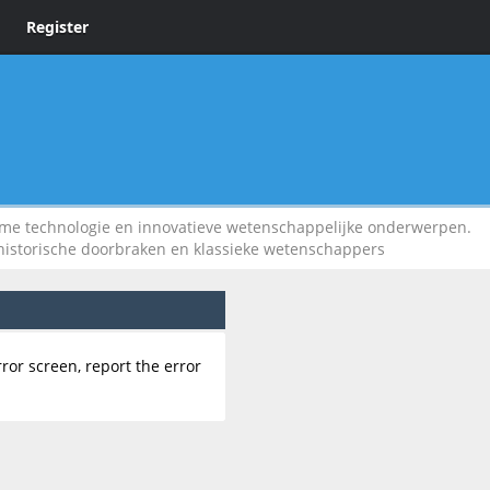
Register
 technologie en innovatieve wetenschappelijke onderwerpen.
 historische doorbraken en klassieke wetenschappers
rror screen, report the error