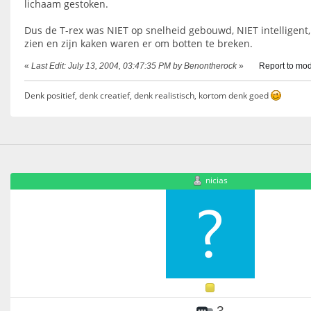
lichaam gestoken.
Dus de T-rex was NIET op snelheid gebouwd, NIET intelligent
zien en zijn kaken waren er om botten te breken.
«
Last Edit: July 13, 2004, 03:47:35 PM by Benontherock
»
Report to mod
Denk positief, denk creatief, denk realistisch, kortom denk goed
nicias
3