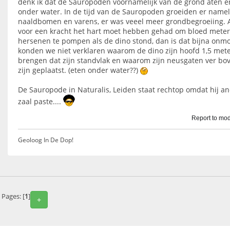
denk ik dat de Sauropoden voornamelijk van de grond aten e
onder water. In de tijd van de Sauropoden groeiden er namel
naaldbomen en varens, er was veeel meer grondbegroeiing. A
voor een kracht het hart moet hebben gehad om bloed meter
hersenen te pompen als de dino stond, dan is dat bijna onmo
konden we niet verklaren waarom de dino zijn hoofd 1,5 mete
brengen dat zijn standvlak en waarom zijn neusgaten ver bov
zijn geplaatst. (eten onder water??)
De Sauropode in Naturalis, Leiden staat rechtop omdat hij an
zaal paste....
Report to mod
Geoloog In De Dop!
Pages: [
1
]
+