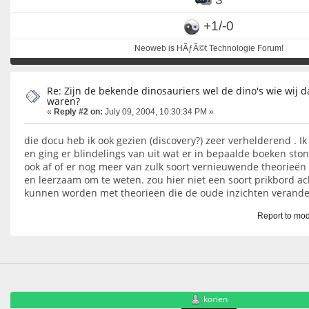
+1/-0
Neoweb is HÃƒÂ©t Technologie Forum!
Re: Zijn de bekende dinosauriers wel de dino's wie wij d
waren?
«
Reply #2 on:
July 09, 2004, 10:30:34 PM »
die docu heb ik ook gezien (discovery?) zeer verhelderend . Ik 
en ging er blindelings van uit wat er in bepaalde boeken ston
ook af of er nog meer van zulk soort vernieuwende theorieën zi
en leerzaam om te weten. zou hier niet een soort prikbord ac
kunnen worden met theorieën die de oude inzichten verand
Report to mod
korien