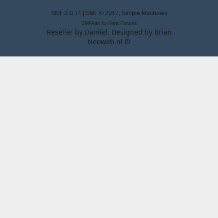
SMF 2.0.14
|
SMF © 2017
,
Simple Machines
SMFAds
for
Free Forums
Reseller by
Daniiel
. Designed by
Brian
Neoweb.nl ©