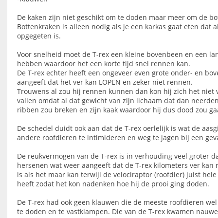
De kaken zijn niet geschikt om te doden maar meer om de bot
Bottenkraken is alleen nodig als je een karkas gaat eten dat a
opgegeten is.
Voor snelheid moet de T-rex een kleine bovenbeen en een l
hebben waardoor het een korte tijd snel rennen kan.
De T-rex echter heeft een ongeveer even grote onder- en bo
aangeeft dat het ver kan LOPEN en zeker niet rennen.
Trouwens al zou hij rennen kunnen dan kon hij zich het niet 
vallen omdat al dat gewicht van zijn lichaam dat dan neerden
ribben zou breken en zijn kaak waardoor hij dus dood zou ga
De schedel duidt ook aan dat de T-rex oerlelijk is wat de aas
andere roofdieren te intimideren en weg te jagen bij een geva
De reukvermogen van de T-rex is in verhouding veel groter da
hersenen wat weer aangeeft dat de T-rex kilometers ver kan 
is als het maar kan terwijl de velociraptor (roofdier) juist he
heeft zodat het kon nadenken hoe hij de prooi ging doden.
De T-rex had ook geen klauwen die de meeste roofdieren w
te doden en te vastklampen. Die van de T-rex kwamen nauweli