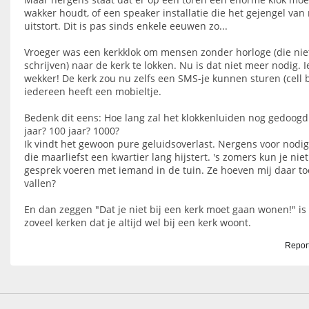
wakker houdt, of een speaker installatie die het gejengel va
uitstort. Dit is pas sinds enkele eeuwen zo...
Vroeger was een kerkklok om mensen zonder horloge (die nie
schrijven) naar de kerk te lokken. Nu is dat niet meer nodig. I
wekker! De kerk zou nu zelfs een SMS-je kunnen sturen (cell 
iedereen heeft een mobieltje.
Bedenk dit eens: Hoe lang zal het klokkenluiden nog gedoogd
jaar? 100 jaar? 1000?
Ik vindt het gewoon pure geluidsoverlast. Nergens voor nodig.
die maarliefst een kwartier lang hijstert. 's zomers kun je ni
gesprek voeren met iemand in de tuin. Ze hoeven mij daar toc
vallen?
En dan zeggen "Dat je niet bij een kerk moet gaan wonen!" is 
zoveel kerken dat je altijd wel bij een kerk woont.
Report