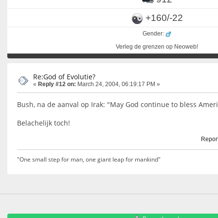
+160/-22
Gender:
Verleg de grenzen op Neoweb!
Re:God of Evolutie?
«
Reply #12 on:
March 24, 2004, 06:19:17 PM »
Bush, na de aanval op Irak: "May God continue to bless Amer
Belachelijk toch!
Report
"One small step for man, one giant leap for mankind"