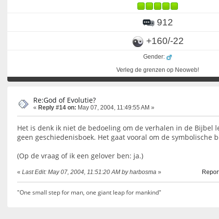
912
+160/-22
Gender:
Verleg de grenzen op Neoweb!
Re:God of Evolutie?
«
Reply #14 on:
May 07, 2004, 11:49:55 AM »
Het is denk ik niet de bedoeling om de verhalen in de Bijbel le
geen geschiedenisboek. Het gaat vooral om de symbolische b
(Op de vraag of ik een gelover ben: ja.)
«
Last Edit: May 07, 2004, 11:51:20 AM by harbosma
»
Report
"One small step for man, one giant leap for mankind"