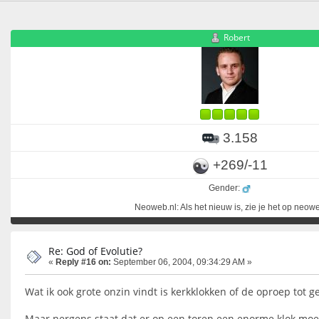
Robert
3.158
+269/-11
Gender:
Neoweb.nl: Als het nieuw is, zie je het op neow
Re: God of Evolutie?
«
Reply #16 on:
September 06, 2004, 09:34:29 AM »
Wat ik ook grote onzin vindt is kerkklokken of de oproep tot 
Maar nergens staat dat er op een toren een enorme klok mo