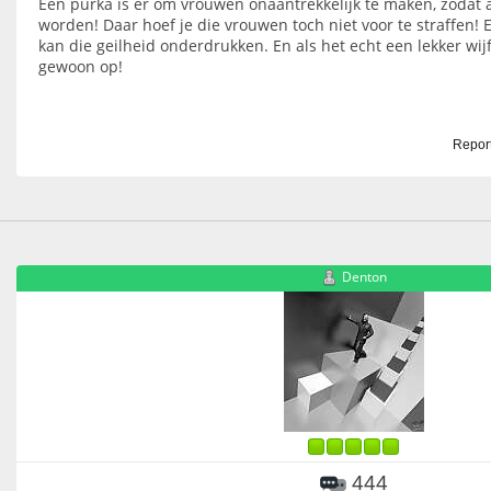
Een purka is er om vrouwen onaantrekkelijk te maken, zodat 
worden! Daar hoef je die vrouwen toch niet voor te straffen
kan die geilheid onderdrukken. En als het echt een lekker wijf
gewoon op!
Report
Denton
444