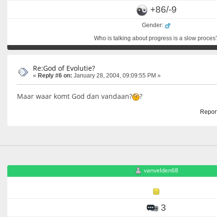
+86/-9
Gender:
Who is talking about progress is a slow proces
Re:God of Evolutie?
«
Reply #6 on:
January 28, 2004, 09:09:55 PM »
Maar waar komt God dan vandaan?
?
Report
vanvelden68
3