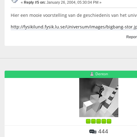
«
Reply #5 on:
January 26, 2004, 05:30:04 PM »
Hier een mooie voorstelling van de geschiedenis van het uni
http://fysikilund.fysik.lu.se/Universum/images/bigbang-stor.j
Report
Denton
444