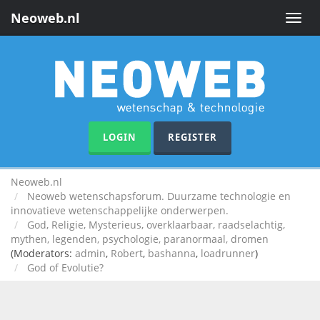
Neoweb.nl
Toggle
naviga
LOGIN
REGISTER
Neoweb.nl
Neoweb wetenschapsforum. Duurzame technologie en
innovatieve wetenschappelijke onderwerpen.
God, Religie, Mysterieus, overklaarbaar, raadselachtig,
mythen, legenden, psychologie, paranormaal, dromen
(Moderators:
admin
,
Robert
,
bashanna
,
loadrunner
)
God of Evolutie?