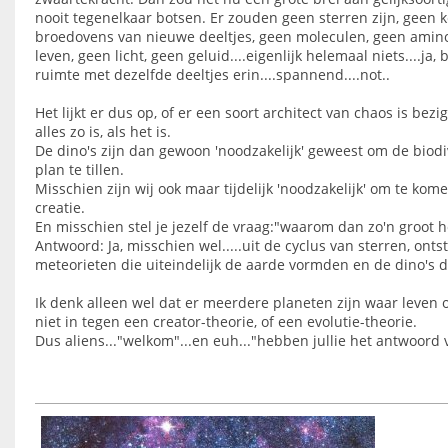
nooit tegenelkaar botsen. Er zouden geen sterren zijn, geen 
broedovens van nieuwe deeltjes, geen moleculen, geen amin
leven, geen licht, geen geluid....eigenlijk helemaal niets....j
ruimte met dezelfde deeltjes erin....spannend....not..
Het lijkt er dus op, of er een soort architect van chaos is be
alles zo is, als het is.
De dino's zijn dan gewoon 'noodzakelijk' geweest om de biodi
plan te tillen.
Misschien zijn wij ook maar tijdelijk 'noodzakelijk' om te kome
creatie.
En misschien stel je jezelf de vraag:"waarom dan zo'n groot 
Antwoord: Ja, misschien wel.....uit de cyclus van sterren, onts
meteorieten die uiteindelijk de aarde vormden en de dino's d
Ik denk alleen wel dat er meerdere planeten zijn waar leven o
niet in tegen een creator-theorie, of een evolutie-theorie.
Dus aliens..."welkom"...en euh..."hebben jullie het antwoord