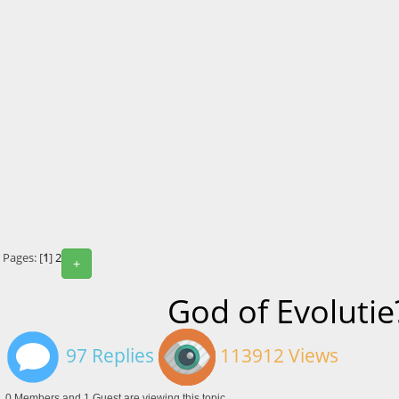
Pages: [
1
]
2
+
God of Evolutie
97 Replies
113912 Views
0 Members and 1 Guest are viewing this topic.