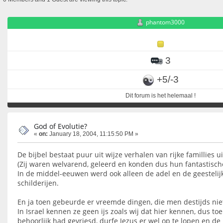
phantom3000
3
+5/-3
Dit forum is het helemaal !
God of Evolutie?
«
on:
January 18, 2004, 11:15:50 PM »
De bijbel bestaat puur uit wijze verhalen van rijke famillies 
(Zij waren welvarend, geleerd en konden dus hun fantastisc
In de middel-eeuwen werd ook alleen de adel en de geestelij
schilderijen.
En ja toen gebeurde er vreemde dingen, die men destijds niet
In Israel kennen ze geen ijs zoals wij dat hier kennen, dus t
behoorlijk had gevriesd, durfe Jezus er wel op te lopen en de 