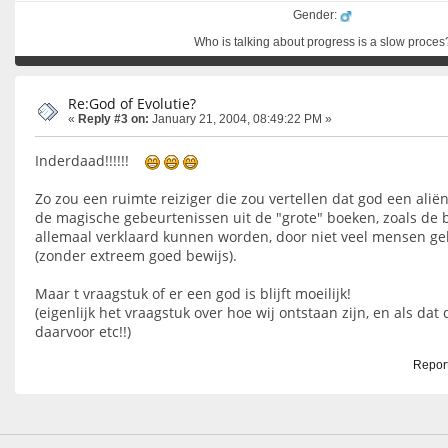
Gender:
Who is talking about progress is a slow proces
Re:God of Evolutie?
«
Reply #3 on:
January 21, 2004, 08:49:22 PM »
Inderdaad!!!!!!
Zo zou een ruimte reiziger die zou vertellen dat god een aliën
de magische gebeurtenissen uit de "grote" boeken, zoals de bi
allemaal verklaard kunnen worden, door niet veel mensen ge
(zonder extreem goed bewijs).
Maar t vraagstuk of er een god is blijft moeilijk!
(eigenlijk het vraagstuk over hoe wij ontstaan zijn, en als dat 
daarvoor etc!!)
Report