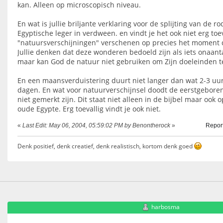
kan. Alleen op microscopisch niveau.
En wat is jullie briljante verklaring voor de splijting van de r
Egyptische leger in verdween. en vindt je het ook niet erg toev
"natuursverschijningen" verschenen op precies het moment 
Jullie denken dat deze wonderen bedoeld zijn als iets onaant
maar kan God de natuur niet gebruiken om Zijn doeleinden t
En een maansverduistering duurt niet langer dan wat 2-3 uu
dagen. En wat voor natuurverschijnsel doodt de eerstgeboren
niet gemerkt zijn. Dit staat niet alleen in de bijbel maar ook 
oude Egypte. Erg toevallig vindt je ook niet.
«
Last Edit: May 06, 2004, 05:59:02 PM by Benontherock
»
Report
Denk positief, denk creatief, denk realistisch, kortom denk goed
harbosma