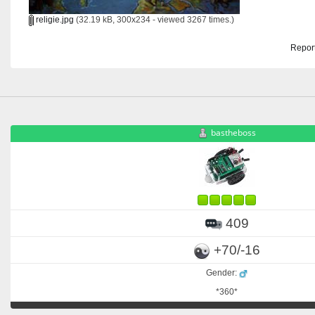
religie.jpg
(32.19 kB, 300x234 - viewed 3267 times.)
Report
bastheboss
409
+70/-16
Gender:
*360*