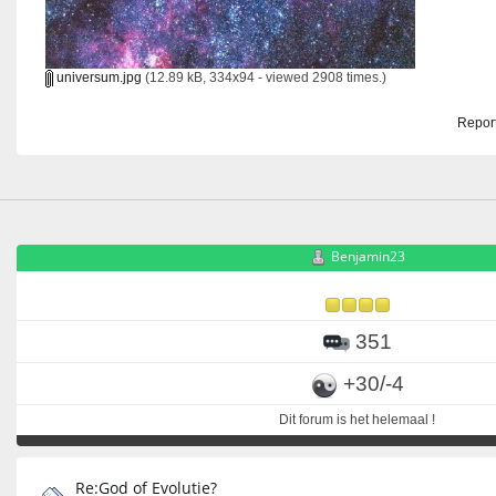
universum.jpg
(12.89 kB, 334x94 - viewed 2908 times.)
Report
Benjamin23
351
+30/-4
Dit forum is het helemaal !
Re:God of Evolutie?