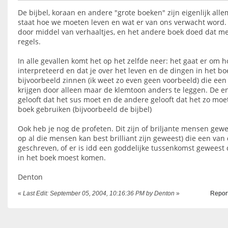
De bijbel, koraan en andere "grote boeken" zijn eigenlijk all
staat hoe we moeten leven en wat er van ons verwacht word.
door middel van verhaaltjes, en het andere boek doed dat 
regels.
In alle gevallen komt het op het zelfde neer: het gaat er om h
interpreteerd en dat je over het leven en de dingen in het bo
bijvoorbeeld zinnen (ik weet zo even geen voorbeeld) die een
krijgen door alleen maar de klemtoon anders te leggen. De e
gelooft dat het sus moet en de andere gelooft dat het zo moet,
boek gebruiken (bijvoorbeeld de bijbel)
Ook heb je nog de profeten. Dit zijn of briljante mensen gewe
op al die mensen kan best brilliant zijn geweest) die een van
geschreven, of er is idd een goddelijke tussenkomst geweest d
in het boek moest komen.
Denton
«
Last Edit: September 05, 2004, 10:16:36 PM by Denton
»
Report