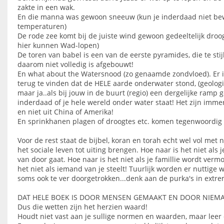
zakte in een wak.
En die manna was gewoon sneeuw (kun je inderdaad niet be
temperaturen)
De rode zee komt bij de juiste wind gewoon gedeeltelijk droog 
hier kunnen Wad-lopen)
De toren van babel is een van de eerste pyramides, die te sti
daarom niet volledig is afgebouwt!
En what about the Watersnood (zo genaamde zondvloed). Er is
terug te vinden dat de HELE aarde onderwater stond, (geologis
maar ja..als bij jouw in de buurt (regio) een dergelijke ramp ge
inderdaad of je hele wereld onder water staat! Het zijn immer
en niet uit China of Amerika!
En sprinkhanen plagen of droogtes etc. komen tegenwoordig 
Voor de rest staat de bijbel, koran en torah echt wel vol met n
het sociale leven tot uiting brengen. Hoe naar is het niet als
van door gaat. Hoe naar is het niet als je famillie wordt verm
het niet als iemand van je steelt! Tuurlijk worden er nuttige
soms ook te ver doorgetrokken...denk aan de purka's in extr
DAT HELE BOEK IS DOOR MENSEN GEMAAKT EN DOOR NIEM
Dus die wetten zijn het herzien waard!
Houdt niet vast aan je sullige normen en waarden, maar leer 