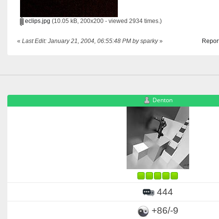
eclips.jpg
(10.05 kB, 200x200 - viewed 2934 times.)
«
Last Edit: January 21, 2004, 06:55:48 PM by sparky
»
Report
Denton
444
+86/-9