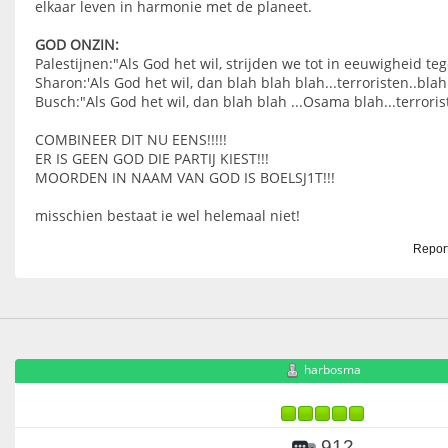
elkaar leven in harmonie met de planeet.
GOD ONZIN:
Palestijnen:"Als God het wil, strijden we tot in eeuwigheid te
Sharon:'Als God het wil, dan blah blah blah...terroristen..blah.
Busch:"Als God het wil, dan blah blah ...Osama blah...terrorist
COMBINEER DIT NU EENS!!!!!
ER IS GEEN GOD DIE PARTIJ KIEST!!!
MOORDEN IN NAAM VAN GOD IS BOELSJ1T!!!
misschien bestaat ie wel helemaal niet!
Report
harbosma
912