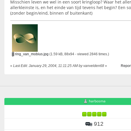
Misschien leven we wel in een soort kringloop? Waar het alle
allerkleinste is, en het einde van tijd tevens het begin? Een 
(zonder begin/eind, binnen of buitenkant)
ring_van_mobius.jpg
(1.59 kB, 88x94 - viewed 2846 times.)
«
Last Edit: January 29, 2004, 11:11:25 AM by vanvelden68
»
Report
harbosma
912