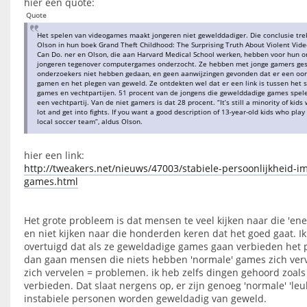
hier een quote:
Quote
Het spelen van videogames maakt jongeren niet gewelddadiger. Die conclusie tre
Olson in hun boek Grand Theft Childhood: The Surprising Truth About Violent Vi
Can Do. ner en Olson, die aan Harvard Medical School werken, hebben voor hun 
jongeren tegenover computergames onderzocht. Ze hebben met jonge gamers gesp
onderzoekers niet hebben gedaan, en geen aanwijzingen gevonden dat er een oorz
gamen en het plegen van geweld. Ze ontdekten wel dat er een link is tussen het
games en vechtpartijen. 51 procent van de jongens die gewelddadige games spele
een vechtpartij. Van de niet gamers is dat 28 procent. “It’s still a minority of kid
lot and get into fights. If you want a good description of 13-year-old kids who play 
local soccer team”, aldus Olson.
hier een link:
http://tweakers.net/nieuws/47003/stabiele-persoonlijkheid-
games.html
Het grote probleem is dat mensen te veel kijken naar die 'ene'
en niet kijken naar die honderden keren dat het goed gaat. Ik
overtuigd dat als ze geweldadige games gaan verbieden het p
dan gaan mensen die niets hebben 'normale' games zich verv
zich vervelen = problemen. ik heb zelfs dingen gehoord zoal
verbieden. Dat slaat nergens op, er zijn genoeg 'normale' 'le
instabiele personen worden geweldadig van geweld.