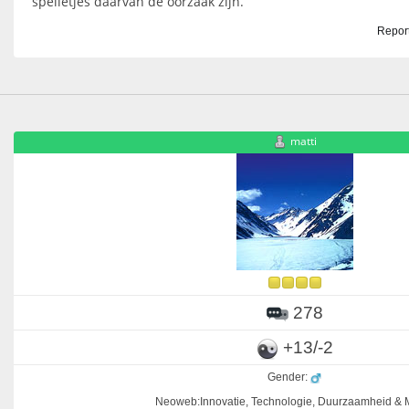
spelletjes daarvan de oorzaak zijn.
Report
matti
278
+13/-2
Gender:
Neoweb:Innovatie, Technologie, Duurzaamheid & M