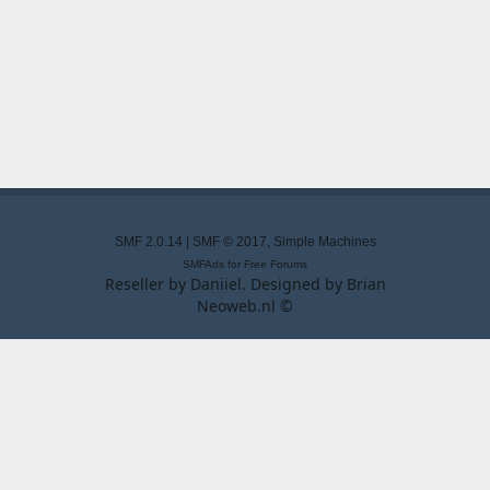
SMF 2.0.14
|
SMF © 2017
,
Simple Machines
SMFAds
for
Free Forums
Reseller by
Daniiel
. Designed by
Brian
Neoweb.nl ©