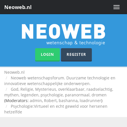
Neoweb.nl
Toggle
naviga
LOGIN
REGISTER
Neoweb.nl
Neoweb wetenschapsforum. Duurzame technologie en
innovatieve wetenschappelijke onderwerpen.
God, Religie, Mysterieus, overklaarbaar, raadselachtig,
mythen, legenden, psychologie, paranormaal, dromen
(Moderators:
admin
,
Robert
,
bashanna
,
loadrunner
)
Psychologie:Virtueel en echt geweld voor hersenen
hetzelfde