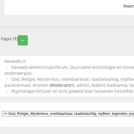
Report
Pages: [
1
]
+
Neoweb.nl
Neoweb wetenschapsforum. Duurzame technologie en innova
onderwerpen.
God, Religie, Mysterieus, overklaarbaar, raadselachtig, mythe
paranormaal, dromen
(Moderators:
admin
,
Robert
,
bashanna
,
lo
Psychologie:Virtueel en echt geweld voor hersenen hetzelfde