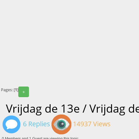
Pages: [
1
]
+
Vrijdag de 13e / Vrijdag d
6 Replies
14937 Views
0 Members and 1 Guest are viewing this topic.