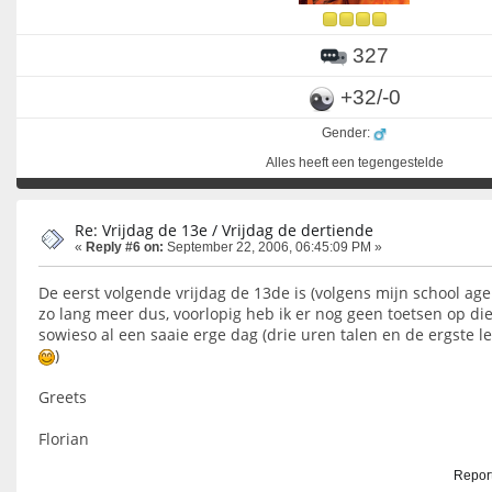
327
+32/-0
Gender:
Alles heeft een tegengestelde
Re: Vrijdag de 13e / Vrijdag de dertiende
«
Reply #6 on:
September 22, 2006, 06:45:09 PM »
De eerst volgende vrijdag de 13de is (volgens mijn school a
zo lang meer dus, voorlopig heb ik er nog geen toetsen op die
sowieso al een saaie erge dag (drie uren talen en de ergste 
)
Greets
Florian
Report