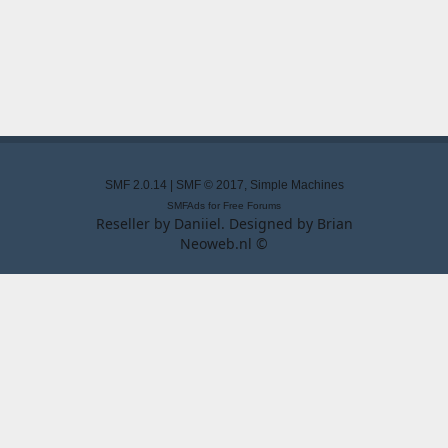
SMF 2.0.14
|
SMF © 2017
,
Simple Machines
SMFAds
for
Free Forums
Reseller by
Daniiel
. Designed by
Brian
Neoweb.nl ©