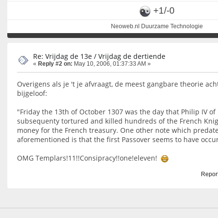
+1/-0
Neoweb.nl Duurzame Technologie
Re: Vrijdag de 13e / Vrijdag de dertiende
«
Reply #2 on:
May 10, 2006, 01:37:33 AM »
Overigens als je 't je afvraagt, de meest gangbare theorie ach
bijgeloof:
"Friday the 13th of October 1307 was the day that Philip IV o
subsequenty tortured and killed hundreds of the French Knig
money for the French treasury. One other note which predates
aforementioned is that the first Passover seems to have occur
OMG Templars!11!!Consipracy!!one!eleven!
Report