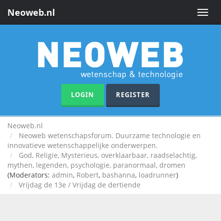
Neoweb.nl
Toggle
naviga
LOGIN
REGISTER
Neoweb.nl
Neoweb wetenschapsforum. Duurzame technologie en
innovatieve wetenschappelijke onderwerpen.
God, Religie, Mysterieus, overklaarbaar, raadselachtig,
mythen, legenden, psychologie, paranormaal, dromen
(Moderators:
admin
,
Robert
,
bashanna
,
loadrunner
)
Vrijdag de 13e / Vrijdag de dertiende