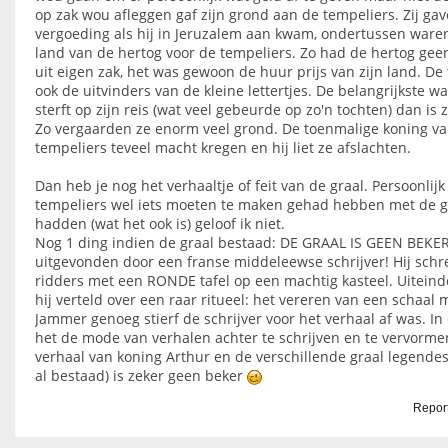
op zak wou afleggen gaf zijn grond aan de tempeliers. Zij g
vergoeding als hij in Jeruzalem aan kwam, ondertussen waren
land van de hertog voor de tempeliers. Zo had de hertog gee
uit eigen zak, het was gewoon de huur prijs van zijn land. De 
ook de uitvinders van de kleine lettertjes. De belangrijkste w
sterft op zijn reis (wat veel gebeurde op zo'n tochten) dan is 
Zo vergaarden ze enorm veel grond. De toenmalige koning van
tempeliers teveel macht kregen en hij liet ze afslachten.
Dan heb je nog het verhaaltje of feit van de graal. Persoonlijk
tempeliers wel iets moeten te maken gehad hebben met de g
hadden (wat het ook is) geloof ik niet.
Nog 1 ding indien de graal bestaad: DE GRAAL IS GEEN BEKER,
uitgevonden door een franse middeleewse schrijver! Hij schre
ridders met een RONDE tafel op een machtig kasteel. Uiteinde
hij verteld over een raar ritueel: het vereren van een schaal
Jammer genoeg stierf de schrijver voor het verhaal af was. 
het de mode van verhalen achter te schrijven en te vervorme
verhaal van koning Arthur en de verschillende graal legendes.
al bestaad) is zeker geen beker
Report