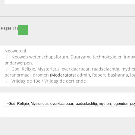
Pages: [
1
]
+
Neoweb.nl
Neoweb wetenschapsforum. Duurzame technologie en innova
onderwerpen.
God, Religie, Mysterieus, overklaarbaar, raadselachtig, mythe
paranormaal, dromen
(Moderators:
admin
,
Robert
,
bashanna
,
lo
Vrijdag de 13e / Vrijdag de dertiende