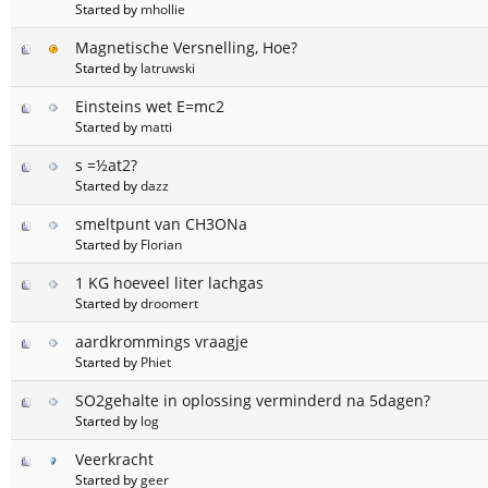
Started by
mhollie
Magnetische Versnelling, Hoe?
Started by
latruwski
Einsteins wet E=mc2
Started by
matti
s =½at2?
Started by
dazz
smeltpunt van CH3ONa
Started by
Florian
1 KG hoeveel liter lachgas
Started by
droomert
aardkrommings vraagje
Started by
Phiet
SO2gehalte in oplossing verminderd na 5dagen?
Started by
log
Veerkracht
Started by
geer