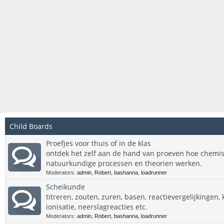
Child Boards
Proefjes voor thuis of in de klas
ontdek het zelf aan de hand van proeven hoe chemis
natuurkundige processen en theorien werken.
Moderators:
admin
,
Robert
,
bashanna
,
loadrunner
Scheikunde
titreren, zouten, zuren, basen, reactievergelijkingen,
ionisatie, neerslagreacties etc.
Moderators:
admin
,
Robert
,
bashanna
,
loadrunner