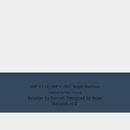
SMF 2.0.14
|
SMF © 2017
,
Simple Machines
SMFAds
for
Free Forums
Reseller by
Daniiel
. Designed by
Brian
Neoweb.nl ©