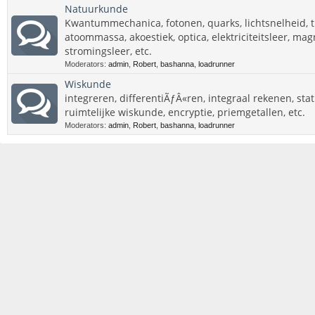
Natuurkunde
Kwantummechanica, fotonen, quarks, lichtsnelheid, tij
atoommassa, akoestiek, optica, elektriciteitsleer, m
stromingsleer, etc.
Moderators:
admin
,
Robert
,
bashanna
,
loadrunner
Wiskunde
integreren, differentiÃƒÂ«ren, integraal rekenen, stat
ruimtelijke wiskunde, encryptie, priemgetallen, etc.
Moderators:
admin
,
Robert
,
bashanna
,
loadrunner