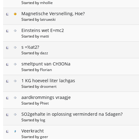
Started by
mhollie
Magnetische Versnelling, Hoe?
Started by
latruwski
Einsteins wet E=mc2
Started by
matti
s =½at2?
Started by
dazz
smeltpunt van CH3ONa
Started by
Florian
1 KG hoeveel liter lachgas
Started by
droomert
aardkrommings vraagje
Started by
Phiet
SO2gehalte in oplossing verminderd na 5dagen?
Started by
log
Veerkracht
Started by
geer