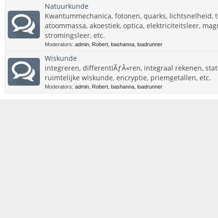
Natuurkunde
Kwantummechanica, fotonen, quarks, lichtsnelheid, tij
atoommassa, akoestiek, optica, elektriciteitsleer, m
stromingsleer, etc.
Moderators:
admin
,
Robert
,
bashanna
,
loadrunner
Wiskunde
integreren, differentiÃƒÂ«ren, integraal rekenen, stat
ruimtelijke wiskunde, encryptie, priemgetallen, etc.
Moderators:
admin
,
Robert
,
bashanna
,
loadrunner