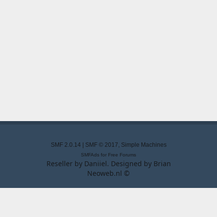
SMF 2.0.14
|
SMF © 2017
,
Simple Machines
SMFAds
for
Free Forums
Reseller by
Daniiel
. Designed by
Brian
Neoweb.nl ©