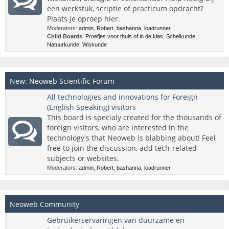
een werkstuk, scriptie of practicum opdracht?
Plaats je oproep hier.
Moderators:
admin
,
Robert
,
bashanna
,
loadrunner
Child Boards
:
Proefjes voor thuis of in de klas
,
Scheikunde
,
Natuurkunde
,
Wiskunde
New: Neoweb Scientific Forum
All technologies and innovations for Foreign
(English Speaking) visitors
This board is specialy created for the thousands of
foreign visitors, who are interested in the
technology's that Neoweb is blabbing about! Feel
free to join the discussion, add tech-related
subjects or websites.
Moderators:
admin
,
Robert
,
bashanna
,
loadrunner
Neoweb Community
Gebruikerservaringen van duurzame en