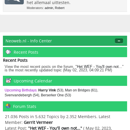
het allemaal uittesten.
Moderators:
admin
,
Robert
Neoweb.nl - Info Center
Recent Posts
Recent Posts
View the most recent posts on the forum. "
Het WEF - You'll own not...
"
is the most recently updated topic (May 02, 2023, 04:09:21 PM)
Upcoming Calendar
Upcoming Birthdays:
Harry Vink
(53)
,
Man on Bridges (61)
,
Svenvandebergh (54)
,
Berserker One (53)
Forum Stats
21.036 Posts in 5.632 Topics by 2.352 Members. Latest
Member:
Gerrit Vermeer
Latest Post:
"
Het WEF - You'll own not...
"
( May 02, 2023,