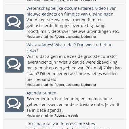
Moderators:
admin
,
Robert
,
bashanna
,
loadrunner
Wetenschappelijke documentaires, video's van
nieuwe gadgets en filmpjes van uitvindingen.
Van de eerste zwart/wit motion film tot
geillustreerde filmpjes over de big-bang,
robotfilms, videos over nieuwe uitvindingen etc.
Moderators:
admin
,
Robert
,
bashanna
,
loadrunner
Wist-u-datjes! Wist u dat? Dan weet u het nu
zeker!
Wist u dat algen in de zee de grootste zuurstof
leverancier zijn? Wist u dat de wereldbevolking
met gemak op een gebied van 70km bij 70km kan
staan? Dit en meer verassende weetjes worden
hier behandeld.
Moderators:
admin
,
Robert
,
bashanna
,
loadrunner
Agenda punten
Evenementen, tv-uitzendingen, memorabele
gebeurtenissen, en andere triviale data. Je vindt
ze in deze agenda.
Moderators:
admin
,
Robert
,
the eagle
links naar tal van interessante sites.