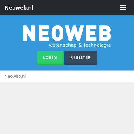
Neoweb.nl
Toggle
naviga
LOGIN
REGISTER
Neoweb.nl