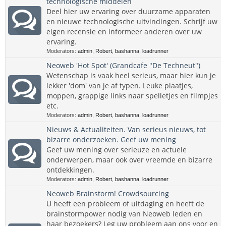
technologische middelen
Deel hier uw ervaring over duurzame apparaten
en nieuwe technologische uitvindingen. Schrijf uw
eigen recensie en informeer anderen over uw
ervaring.
Moderators:
admin
,
Robert
,
bashanna
,
loadrunner
Neoweb 'Hot Spot' (Grandcafe "De Techneut")
Wetenschap is vaak heel serieus, maar hier kun je
lekker 'dom' van je af typen. Leuke plaatjes,
moppen, grappige links naar spelletjes en filmpjes
etc.
Moderators:
admin
,
Robert
,
bashanna
,
loadrunner
Nieuws & Actualiteiten. Van serieus nieuws, tot
bizarre onderzoeken. Geef uw mening
Geef uw mening over serieuze en actuele
onderwerpen, maar ook over vreemde en bizarre
ontdekkingen.
Moderators:
admin
,
Robert
,
bashanna
,
loadrunner
Neoweb Brainstorm! Crowdsourcing
U heeft een probleem of uitdaging en heeft de
brainstormpower nodig van Neoweb leden en
haar bezoekers? Leg uw probleem aan ons voor en