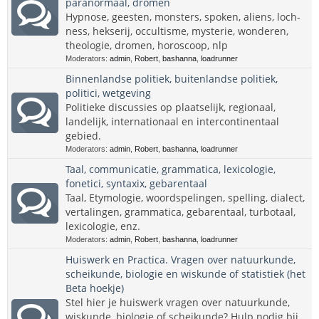
paranormaal, dromen
Hypnose, geesten, monsters, spoken, aliens, loch-
ness, hekserij, occultisme, mysterie, wonderen,
theologie, dromen, horoscoop, nlp
Moderators:
admin
,
Robert
,
bashanna
,
loadrunner
Binnenlandse politiek, buitenlandse politiek,
politici, wetgeving
Politieke discussies op plaatselijk, regionaal,
landelijk, internationaal en intercontinentaal
gebied.
Moderators:
admin
,
Robert
,
bashanna
,
loadrunner
Taal, communicatie, grammatica, lexicologie,
fonetici, syntaxix, gebarentaal
Taal, Etymologie, woordspelingen, spelling, dialect,
vertalingen, grammatica, gebarentaal, turbotaal,
lexicologie, enz.
Moderators:
admin
,
Robert
,
bashanna
,
loadrunner
Huiswerk en Practica. Vragen over natuurkunde,
scheikunde, biologie en wiskunde of statistiek (het
Beta hoekje)
Stel hier je huiswerk vragen over natuurkunde,
wiskunde, biologie of scheikunde? Hulp nodig bij