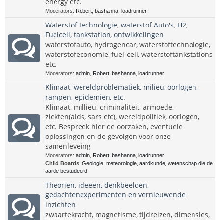
energy etc.
Moderators:
Robert
,
bashanna
,
loadrunner
Waterstof technologie, waterstof Auto's, H2,
Fuelcell, tankstation, ontwikkelingen
waterstofauto, hydrogencar, waterstoftechnologie,
waterstofeconomie, fuel-cell, waterstoftankstations
etc.
Moderators:
admin
,
Robert
,
bashanna
,
loadrunner
Klimaat, wereldproblematiek, milieu, oorlogen,
rampen, epidemien, etc.
Klimaat, millieu, criminaliteit, armoede,
ziekten(aids, sars etc), wereldpolitiek, oorlogen,
etc. Bespreek hier de oorzaken, eventuele
oplossingen en de gevolgen voor onze
samenleveing
Moderators:
admin
,
Robert
,
bashanna
,
loadrunner
Child Boards
:
Geologie, meteorologie, aardkunde, wetenschap die de
aarde bestudeerd
Theorien, ideeën, denkbeelden,
gedachtenexperimenten en vernieuwende
inzichten
zwaartekracht, magnetisme, tijdreizen, dimensies,