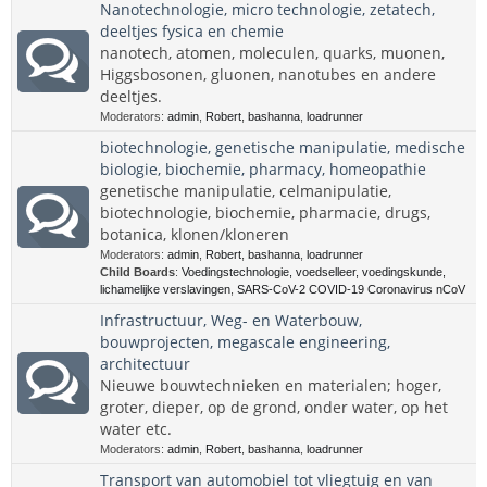
Nanotechnologie, micro technologie, zetatech,
deeltjes fysica en chemie
nanotech, atomen, moleculen, quarks, muonen,
Higgsbosonen, gluonen, nanotubes en andere
deeltjes.
Moderators:
admin
,
Robert
,
bashanna
,
loadrunner
biotechnologie, genetische manipulatie, medische
biologie, biochemie, pharmacy, homeopathie
genetische manipulatie, celmanipulatie,
biotechnologie, biochemie, pharmacie, drugs,
botanica, klonen/kloneren
Moderators:
admin
,
Robert
,
bashanna
,
loadrunner
Child Boards
:
Voedingstechnologie, voedselleer, voedingskunde,
lichamelijke verslavingen
,
SARS-CoV-2 COVID-19 Coronavirus nCoV
Infrastructuur, Weg- en Waterbouw,
bouwprojecten, megascale engineering,
architectuur
Nieuwe bouwtechnieken en materialen; hoger,
groter, dieper, op de grond, onder water, op het
water etc.
Moderators:
admin
,
Robert
,
bashanna
,
loadrunner
Transport van automobiel tot vliegtuig en van