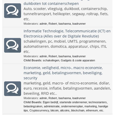
duikboten tot containerschepen
Auto, scooter, vliegtuig, duikboot, containerschip,
tunneltransport, helikopter, segway, roltrap, fiets,
etc.
Moderators:
admin
,
Robert
,
bashanna
,
loadrunner
Informatie Technologie, Telecommunicatie (ICT) en
Electronica (Alles over de Digitale Revolutie)
schakelingen, pc, mobiel, UMTS, programmeren,
automatiseren, domotica, apparatuur, chips, ITIL
etc.
Moderators:
admin
,
Robert
,
bashanna
,
loadrunner
Child Boards
:
schakelingen
,
Gadgets & coole apparaten
Economie, veiligheid, micro-, macro economie,
marketing, geld, betalingsvormen, beveiliging,
security
marketing, geld, macro- of micro-economie, dollar,
euro, recessie, inflatie, betalingsvormen, aandelen,
beveiling, RFID etc..
Moderators:
admin
,
Robert
,
bashanna
,
loadrunner
Child Boards
:
Eigen bedrijf, startende ondernemer, technostarters,
belastingzaken, administratie, ondernemersplan, marketing, handige
tips
,
Cryptocurrency, bitcoin, altcoins, blockchain, ethereum, etc.