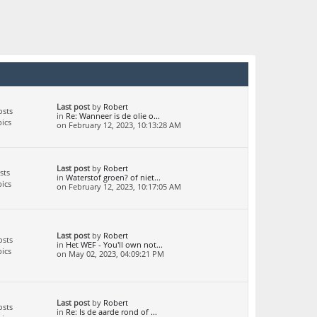
Last post
by
Robert
osts
in
Re: Wanneer is de olie o...
ics
on February 12, 2023, 10:13:28 AM
Last post
by
Robert
sts
in
Waterstof groen? of niet...
ics
on February 12, 2023, 10:17:05 AM
Last post
by
Robert
osts
in
Het WEF - You'll own not...
ics
on May 02, 2023, 04:09:21 PM
Last post
by
Robert
osts
in
Re: Is de aarde rond of ...