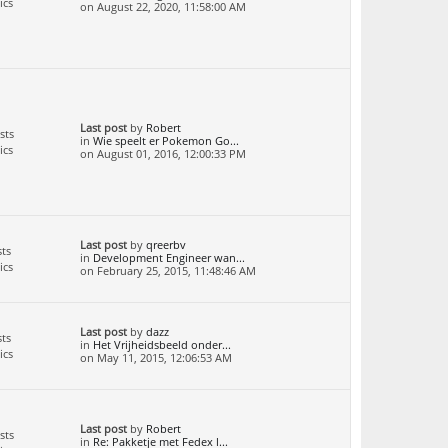
ics
on August 22, 2020, 11:58:00 AM
Last post
by
Robert
sts
in
Wie speelt er Pokemon Go...
ics
on August 01, 2016, 12:00:33 PM
Last post
by
qreerbv
ts
in
Development Engineer wan...
ics
on February 25, 2015, 11:48:46 AM
Last post
by
dazz
ts
in
Het Vrijheidsbeeld onder...
ics
on May 11, 2015, 12:06:53 AM
Last post
by
Robert
sts
in
Re: Pakketje met Fedex l...