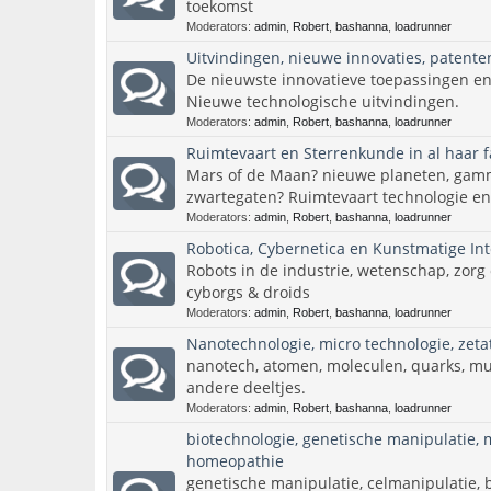
toekomst
Moderators:
admin
,
Robert
,
bashanna
,
loadrunner
Uitvindingen, nieuwe innovaties, patente
De nieuwste innovatieve toepassingen en 
Nieuwe technologische uitvindingen.
Moderators:
admin
,
Robert
,
bashanna
,
loadrunner
Ruimtevaart en Sterrenkunde in al haar fa
Mars of de Maan? nieuwe planeten, gamm
zwartegaten? Ruimtevaart technologie en
Moderators:
admin
,
Robert
,
bashanna
,
loadrunner
Robotica, Cybernetica en Kunstmatige Intel
Robots in de industrie, wetenschap, zorg
cyborgs & droids
Moderators:
admin
,
Robert
,
bashanna
,
loadrunner
Nanotechnologie, micro technologie, zetat
nanotech, atomen, moleculen, quarks, m
andere deeltjes.
Moderators:
admin
,
Robert
,
bashanna
,
loadrunner
biotechnologie, genetische manipulatie, 
homeopathie
genetische manipulatie, celmanipulatie, 