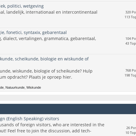
ek, politici, wetgeving
aal, landelijk, internationaal en intercontinentaal
320 Po
113 Top
e, fonetici, syntaxix, gebarentaal
, dialect, vertalingen, grammatica, gebarentaal,
104 Po
43 Top
rkunde, scheikunde, biologie en wiskunde of
kunde, wiskunde, biologie of scheikunde? Hulp
768 Po
198 Top
cum opdracht? Plaats je oproep hier.
nde
,
Natuurkunde
,
Wiskunde
gn (English Speaking) visitors
usands of foreign visitors, who are interested in the
26 Pos
t! Feel free to join the discussion, add tech-
10 Top