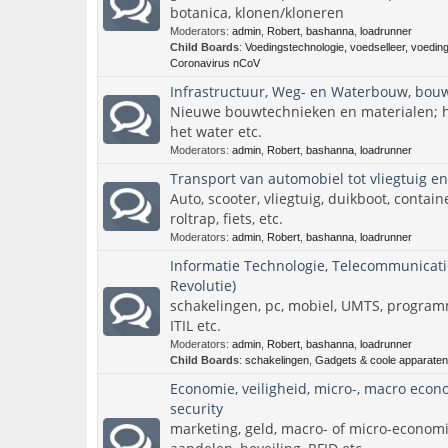
botanica, klonen/kloneren
Moderators:
admin
,
Robert
,
bashanna
,
loadrunner
Child Boards
:
Voedingstechnologie, voedselleer, voeding
Coronavirus nCoV
Infrastructuur, Weg- en Waterbouw, bouw
Nieuwe bouwtechnieken en materialen; ho
het water etc.
Moderators:
admin
,
Robert
,
bashanna
,
loadrunner
Transport van automobiel tot vliegtuig e
Auto, scooter, vliegtuig, duikboot, contai
roltrap, fiets, etc.
Moderators:
admin
,
Robert
,
bashanna
,
loadrunner
Informatie Technologie, Telecommunicatie 
Revolutie)
schakelingen, pc, mobiel, UMTS, program
ITIL etc.
Moderators:
admin
,
Robert
,
bashanna
,
loadrunner
Child Boards
:
schakelingen
,
Gadgets & coole apparaten
Economie, veiligheid, micro-, macro econo
security
marketing, geld, macro- of micro-economie,