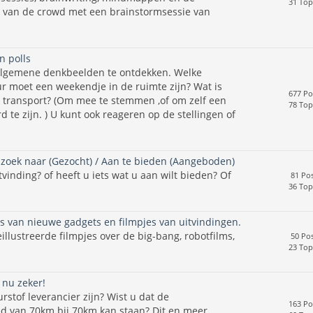
31 Top
t van de crowd met een brainstormsessie van
n polls
algemene denkbeelden te ontdekken. Welke
r moet een weekendje in de ruimte zijn? Wat is
677 Po
k transport? (Om mee te stemmen ,of om zelf een
78 Top
d te zijn. ) U kunt ook reageren op de stellingen of
zoek naar (Gezocht) / Aan te bieden (Aangeboden)
vinding? of heeft u iets wat u aan wilt bieden? Of
81 Pos
36 Top
s van nieuwe gadgets en filmpjes van uitvindingen.
illustreerde filmpjes over de big-bang, robotfilms,
50 Pos
23 Top
 nu zeker!
rstof leverancier zijn? Wist u dat de
163 Po
d van 70km bij 70km kan staan? Dit en meer