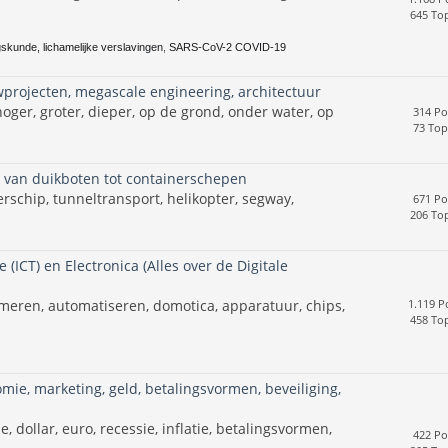
645 Top
skunde, lichamelijke verslavingen
,
SARS-CoV-2 COVID-19
projecten, megascale engineering, architectuur
ger, groter, dieper, op de grond, onder water, op
314 Po
73 Top
n van duikboten tot containerschepen
nerschip, tunneltransport, helikopter, segway,
671 Po
206 Top
(ICT) en Electronica (Alles over de Digitale
meren, automatiseren, domotica, apparatuur, chips,
1.119 P
458 Top
mie, marketing, geld, betalingsvormen, beveiliging,
 dollar, euro, recessie, inflatie, betalingsvormen,
422 Po