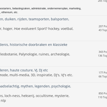
205 Top
nostarters, belastingzaken, administratie, ondernemersplan, marketing,
, ethereum, etc.
en, duiken, rijden, teamsporten, balsporten,
207 Po
r, hoger, Hoe evolueert Sport? hockey, voetbal,
43 Top
enis, historische doorbraken en klassieke
343 Po
leobotanie, Palynologie, ruines, archeologie,
136 Top
deren, haute couture, VJ, DJ etc
177 Po
e, multi-media, 3D, inspiratie, DJ's, VJ's etc.
66 Top
raadselachtig, mythen, legenden, psychologie,
850 Po
, loch-ness, hekserij, occultisme, mysterie,
110 Top
 nlp