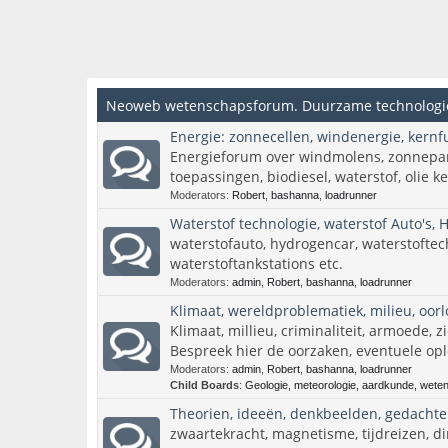
Neoweb wetenschapsforum. Duurzame technologie
Energie: zonnecellen, windenergie, kernfus
Energieforum over windmolens, zonnepan
toepassingen, biodiesel, waterstof, olie k
Moderators:
Robert
,
bashanna
,
loadrunner
Waterstof technologie, waterstof Auto's, H
waterstofauto, hydrogencar, waterstoftech
waterstoftankstations etc.
Moderators:
admin
,
Robert
,
bashanna
,
loadrunner
Klimaat, wereldproblematiek, milieu, oor
Klimaat, millieu, criminaliteit, armoede, zi
Bespreek hier de oorzaken, eventuele op
Moderators:
admin
,
Robert
,
bashanna
,
loadrunner
Child Boards
:
Geologie, meteorologie, aardkunde, wete
Theorien, ideeën, denkbeelden, gedacht
zwaartekracht, magnetisme, tijdreizen, dime