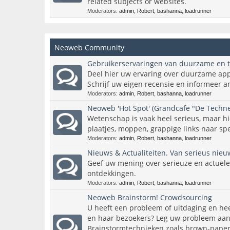
related subjects or websites.
Moderators:
admin
,
Robert
,
bashanna
,
loadrunner
Neoweb Community
Gebruikerservaringen van duurzame en 
Deel hier uw ervaring over duurzame app
Schrijf uw eigen recensie en informeer a
Moderators:
admin
,
Robert
,
bashanna
,
loadrunner
Neoweb 'Hot Spot' (Grandcafe "De Techne
Wetenschap is vaak heel serieus, maar hie
plaatjes, moppen, grappige links naar spel
Moderators:
admin
,
Robert
,
bashanna
,
loadrunner
Nieuws & Actualiteiten. Van serieus nie
Geef uw mening over serieuze en actuel
ontdekkingen.
Moderators:
admin
,
Robert
,
bashanna
,
loadrunner
Neoweb Brainstorm! Crowdsourcing
U heeft een probleem of uitdaging en h
en haar bezoekers? Leg uw probleem aan 
Brainstormtechnieken zoals brown-paper