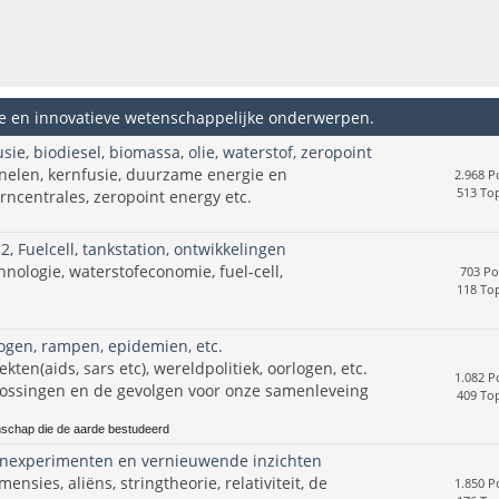
 en innovatieve wetenschappelijke onderwerpen.
ie, biodiesel, biomassa, olie, waterstof, zeropoint
elen, kernfusie, duurzame energie en
2.968 P
513 Top
erncentrales, zeropoint energy etc.
2, Fuelcell, tankstation, ontwikkelingen
nologie, waterstofeconomie, fuel-cell,
703 Po
118 Top
logen, rampen, epidemien, etc.
ekten(aids, sars etc), wereldpolitiek, oorlogen, etc.
1.082 P
lossingen en de gevolgen voor onze samenleveing
409 Top
nschap die de aarde bestudeerd
enexperimenten en vernieuwende inzichten
nsies, aliëns, stringtheorie, relativiteit, de
1.850 P