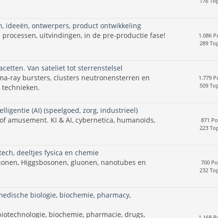
176 Top
n, ideeën, ontwerpers, product ontwikkeling
processen, uitvindingen, in de pre-productie fase!
1.086 P
289 Top
cetten. Van sateliet tot sterrenstelsel
a-ray bursters, clusters neutronensterren en
1.779 P
509 Top
 technieken.
ligentie (AI) (speelgoed, zorg, industrieel)
 of amusement. KI & AI, cybernetica, humanoids,
871 Po
223 Top
ech, deeltjes fysica en chemie
uonen, Higgsbosonen, gluonen, nanotubes en
700 Po
232 Top
medische biologie, biochemie, pharmacy,
biotechnologie, biochemie, pharmacie, drugs,
1.168 P