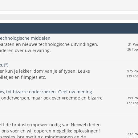
technologische middelen
araten en nieuwe technologische uitvindingen.
31 Pos
26 Top
nderen over uw ervaring.
ut")
r kun je lekker 'dom' van je af typen. Leuke
975 Po
139 Top
letjes en filmpjes etc.
uws, tot bizarre onderzoeken. Geef uw mening
e onderwerpen, maar ook over vreemde en bizarre
399 Po
177 Top
eeft de brainstormpower nodig van Neoweb leden
ons voor en wij opperen mogelijke oplossingen!
237 Po
sessies, brainwriting, mindmappen en de