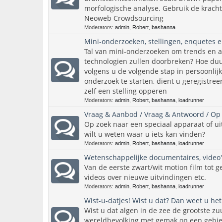
morfologische analyse. Gebruik de krach
Neoweb Crowdsourcing
Moderators:
admin
,
Robert
,
bashanna
Mini-onderzoeken, stellingen, enquetes e
Tal van mini-onderzoeken om trends en 
technologien zullen doorbreken? Hoe duu
volgens u de volgende stap in persoonlij
onderzoek te starten, dient u geregistreer
zelf een stelling opperen
Moderators:
admin
,
Robert
,
bashanna
,
loadrunner
Vraag & Aanbod / Vraag & Antwoord / Op 
Op zoek naar een speciaal apparaat of uit
wilt u weten waar u iets kan vinden?
Moderators:
admin
,
Robert
,
bashanna
,
loadrunner
Wetenschappelijke documentaires, video'
Van de eerste zwart/wit motion film tot ge
videos over nieuwe uitvindingen etc.
Moderators:
admin
,
Robert
,
bashanna
,
loadrunner
Wist-u-datjes! Wist u dat? Dan weet u het
Wist u dat algen in de zee de grootste zuu
wereldbevolking met gemak op een gebie