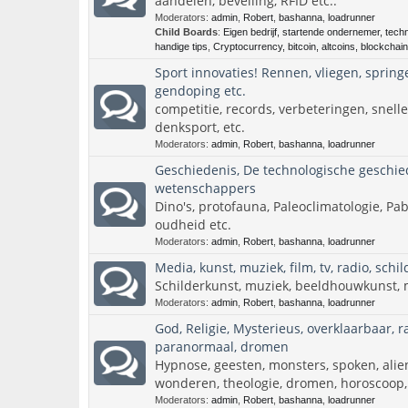
aandelen, beveiling, RFID etc..
Moderators:
admin
,
Robert
,
bashanna
,
loadrunner
Child Boards
:
Eigen bedrijf, startende ondernemer, tech
handige tips
,
Cryptocurrency, bitcoin, altcoins, blockchain
Sport innovaties! Rennen, vliegen, spring
gendoping etc.
competitie, records, verbeteringen, snelle
denksport, etc.
Moderators:
admin
,
Robert
,
bashanna
,
loadrunner
Geschiedenis, De technologische geschied
wetenschappers
Dino's, protofauna, Paleoclimatologie, Pab
oudheid etc.
Moderators:
admin
,
Robert
,
bashanna
,
loadrunner
Media, kunst, muziek, film, tv, radio, schil
Schilderkunst, muziek, beeldhouwkunst, mod
Moderators:
admin
,
Robert
,
bashanna
,
loadrunner
God, Religie, Mysterieus, overklaarbaar, 
paranormaal, dromen
Hypnose, geesten, monsters, spoken, aliens
wonderen, theologie, dromen, horoscoop,
Moderators:
admin
,
Robert
,
bashanna
,
loadrunner