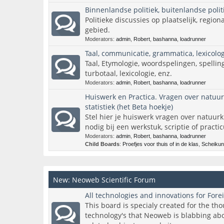
Binnenlandse politiek, buitenlandse politi
Politieke discussies op plaatselijk, region
gebied.
Moderators:
admin
,
Robert
,
bashanna
,
loadrunner
Taal, communicatie, grammatica, lexicologi
Taal, Etymologie, woordspelingen, spelling
turbotaal, lexicologie, enz.
Moderators:
admin
,
Robert
,
bashanna
,
loadrunner
Huiswerk en Practica. Vragen over natuu
statistiek (het Beta hoekje)
Stel hier je huiswerk vragen over natuur
nodig bij een werkstuk, scriptie of practi
Moderators:
admin
,
Robert
,
bashanna
,
loadrunner
Child Boards
:
Proefjes voor thuis of in de klas
,
Scheiku
New: Neoweb Scientific Forum
All technologies and innovations for Forei
This board is specialy created for the tho
technology's that Neoweb is blabbing abou