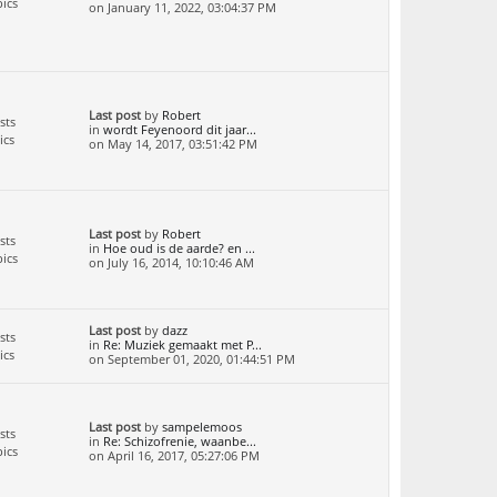
ics
on January 11, 2022, 03:04:37 PM
Last post
by
Robert
sts
in
wordt Feyenoord dit jaar...
ics
on May 14, 2017, 03:51:42 PM
Last post
by
Robert
sts
in
Hoe oud is de aarde? en ...
ics
on July 16, 2014, 10:10:46 AM
Last post
by
dazz
sts
in
Re: Muziek gemaakt met P...
ics
on September 01, 2020, 01:44:51 PM
Last post
by
sampelemoos
sts
in
Re: Schizofrenie, waanbe...
ics
on April 16, 2017, 05:27:06 PM