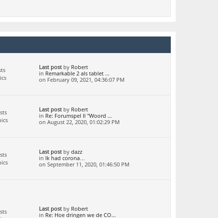
Last post
by
Robert
ts
in
Remarkable 2 als tablet ...
ics
on February 09, 2021, 04:36:07 PM
Last post
by
Robert
sts
in
Re: Forumspel II "Woord ...
ics
on August 22, 2020, 01:02:29 PM
Last post
by
dazz
sts
in
Ik had corona…
ics
on September 11, 2020, 01:46:50 PM
Last post
by
Robert
sts
in
Re: Hoe dringen we de CO...