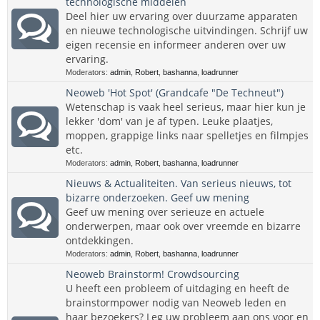
technologische middelen
Deel hier uw ervaring over duurzame apparaten
en nieuwe technologische uitvindingen. Schrijf uw
eigen recensie en informeer anderen over uw
ervaring.
Moderators:
admin
,
Robert
,
bashanna
,
loadrunner
Neoweb 'Hot Spot' (Grandcafe "De Techneut")
Wetenschap is vaak heel serieus, maar hier kun je
lekker 'dom' van je af typen. Leuke plaatjes,
moppen, grappige links naar spelletjes en filmpjes
etc.
Moderators:
admin
,
Robert
,
bashanna
,
loadrunner
Nieuws & Actualiteiten. Van serieus nieuws, tot
bizarre onderzoeken. Geef uw mening
Geef uw mening over serieuze en actuele
onderwerpen, maar ook over vreemde en bizarre
ontdekkingen.
Moderators:
admin
,
Robert
,
bashanna
,
loadrunner
Neoweb Brainstorm! Crowdsourcing
U heeft een probleem of uitdaging en heeft de
brainstormpower nodig van Neoweb leden en
haar bezoekers? Leg uw probleem aan ons voor en