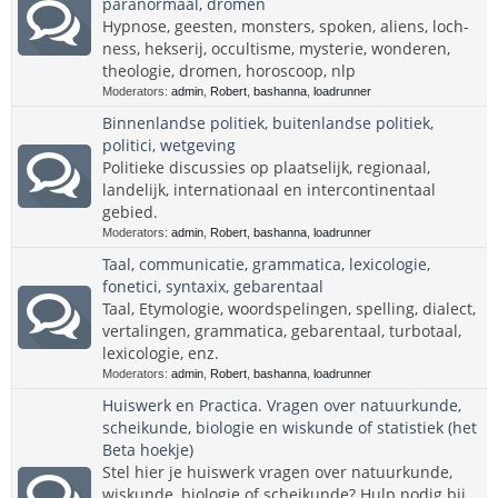
paranormaal, dromen
Hypnose, geesten, monsters, spoken, aliens, loch-
ness, hekserij, occultisme, mysterie, wonderen,
theologie, dromen, horoscoop, nlp
Moderators:
admin
,
Robert
,
bashanna
,
loadrunner
Binnenlandse politiek, buitenlandse politiek,
politici, wetgeving
Politieke discussies op plaatselijk, regionaal,
landelijk, internationaal en intercontinentaal
gebied.
Moderators:
admin
,
Robert
,
bashanna
,
loadrunner
Taal, communicatie, grammatica, lexicologie,
fonetici, syntaxix, gebarentaal
Taal, Etymologie, woordspelingen, spelling, dialect,
vertalingen, grammatica, gebarentaal, turbotaal,
lexicologie, enz.
Moderators:
admin
,
Robert
,
bashanna
,
loadrunner
Huiswerk en Practica. Vragen over natuurkunde,
scheikunde, biologie en wiskunde of statistiek (het
Beta hoekje)
Stel hier je huiswerk vragen over natuurkunde,
wiskunde, biologie of scheikunde? Hulp nodig bij