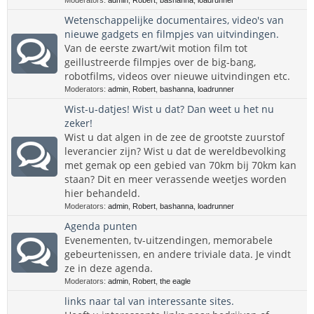
Moderators:
admin
,
Robert
,
bashanna
,
loadrunner
Wetenschappelijke documentaires, video's van
nieuwe gadgets en filmpjes van uitvindingen.
Van de eerste zwart/wit motion film tot
geillustreerde filmpjes over de big-bang,
robotfilms, videos over nieuwe uitvindingen etc.
Moderators:
admin
,
Robert
,
bashanna
,
loadrunner
Wist-u-datjes! Wist u dat? Dan weet u het nu
zeker!
Wist u dat algen in de zee de grootste zuurstof
leverancier zijn? Wist u dat de wereldbevolking
met gemak op een gebied van 70km bij 70km kan
staan? Dit en meer verassende weetjes worden
hier behandeld.
Moderators:
admin
,
Robert
,
bashanna
,
loadrunner
Agenda punten
Evenementen, tv-uitzendingen, memorabele
gebeurtenissen, en andere triviale data. Je vindt
ze in deze agenda.
Moderators:
admin
,
Robert
,
the eagle
links naar tal van interessante sites.