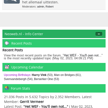
het allemaal uittesten.
Moderators:
admin
,
Robert
Neoweb.nl - Info Center
Recent Posts
Recent Posts
View the most recent posts on the forum. "
Het WEF - You'll own not...
"
is the most recently updated topic (May 02, 2023, 04:09:21 PM)
Upcoming Calendar
Upcoming Birthdays:
Harry Vink
(53)
,
Man on Bridges (61)
,
Svenvandebergh (54)
,
Berserker One (53)
Forum Stats
21.036 Posts in 5.632 Topics by 2.352 Members. Latest
Member:
Gerrit Vermeer
Latest Post:
"
Het WEF - You'll own not...
"
( May 02, 2023,