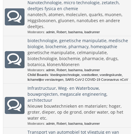
Nanotechnologie, micro technologie, zetatech,
deeltjes fysica en chemie
nanotech, atomen, moleculen, quarks, muonen,
Higgsbosonen, gluonen, nanotubes en andere
deeltjes.
Moderators:
admin
,
Robert
,
bashanna
,
loadrunner
biotechnologie, genetische manipulatie, medische
biologie, biochemie, pharmacy, homeopathie
genetische manipulatie, celmanipulatie,
biotechnologie, biochemie, pharmacie, drugs,
botanica, klonen/kloneren
Moderators:
admin
,
Robert
,
bashanna
,
loadrunner
Child Boards
:
Voedingstechnologie, voedselleer, voedingskunde,
lichamelijke verslavingen
,
SARS-CoV-2 COVID-19 Coronavirus nCoV
Infrastructuur, Weg- en Waterbouw,
bouwprojecten, megascale engineering,
architectuur
Nieuwe bouwtechnieken en materialen; hoger,
groter, dieper, op de grond, onder water, op het
water etc.
Moderators:
admin
,
Robert
,
bashanna
,
loadrunner
Transport van automobiel tot vliegtuig en van