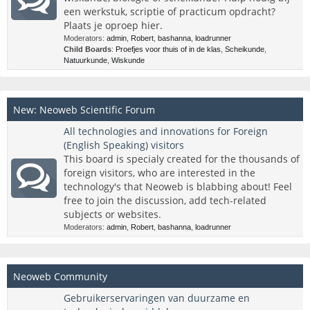
een werkstuk, scriptie of practicum opdracht?
Plaats je oproep hier.
Moderators:
admin
,
Robert
,
bashanna
,
loadrunner
Child Boards
:
Proefjes voor thuis of in de klas
,
Scheikunde
,
Natuurkunde
,
Wiskunde
New: Neoweb Scientific Forum
All technologies and innovations for Foreign
(English Speaking) visitors
This board is specialy created for the thousands of
foreign visitors, who are interested in the
technology's that Neoweb is blabbing about! Feel
free to join the discussion, add tech-related
subjects or websites.
Moderators:
admin
,
Robert
,
bashanna
,
loadrunner
Neoweb Community
Gebruikerservaringen van duurzame en