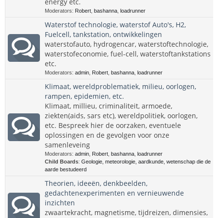
energy etc.
Moderators:
Robert
,
bashanna
,
loadrunner
Waterstof technologie, waterstof Auto's, H2,
Fuelcell, tankstation, ontwikkelingen
waterstofauto, hydrogencar, waterstoftechnologie,
waterstofeconomie, fuel-cell, waterstoftankstations
etc.
Moderators:
admin
,
Robert
,
bashanna
,
loadrunner
Klimaat, wereldproblematiek, milieu, oorlogen,
rampen, epidemien, etc.
Klimaat, millieu, criminaliteit, armoede,
ziekten(aids, sars etc), wereldpolitiek, oorlogen,
etc. Bespreek hier de oorzaken, eventuele
oplossingen en de gevolgen voor onze
samenleveing
Moderators:
admin
,
Robert
,
bashanna
,
loadrunner
Child Boards
:
Geologie, meteorologie, aardkunde, wetenschap die de
aarde bestudeerd
Theorien, ideeën, denkbeelden,
gedachtenexperimenten en vernieuwende
inzichten
zwaartekracht, magnetisme, tijdreizen, dimensies,