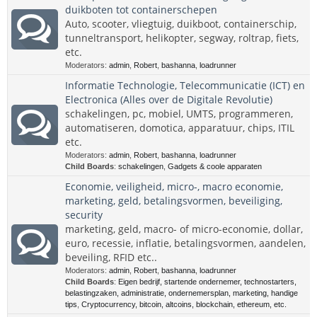
duikboten tot containerschepen
Auto, scooter, vliegtuig, duikboot, containerschip,
tunneltransport, helikopter, segway, roltrap, fiets,
etc.
Moderators:
admin
,
Robert
,
bashanna
,
loadrunner
Informatie Technologie, Telecommunicatie (ICT) en
Electronica (Alles over de Digitale Revolutie)
schakelingen, pc, mobiel, UMTS, programmeren,
automatiseren, domotica, apparatuur, chips, ITIL
etc.
Moderators:
admin
,
Robert
,
bashanna
,
loadrunner
Child Boards
:
schakelingen
,
Gadgets & coole apparaten
Economie, veiligheid, micro-, macro economie,
marketing, geld, betalingsvormen, beveiliging,
security
marketing, geld, macro- of micro-economie, dollar,
euro, recessie, inflatie, betalingsvormen, aandelen,
beveiling, RFID etc..
Moderators:
admin
,
Robert
,
bashanna
,
loadrunner
Child Boards
:
Eigen bedrijf, startende ondernemer, technostarters,
belastingzaken, administratie, ondernemersplan, marketing, handige
tips
,
Cryptocurrency, bitcoin, altcoins, blockchain, ethereum, etc.