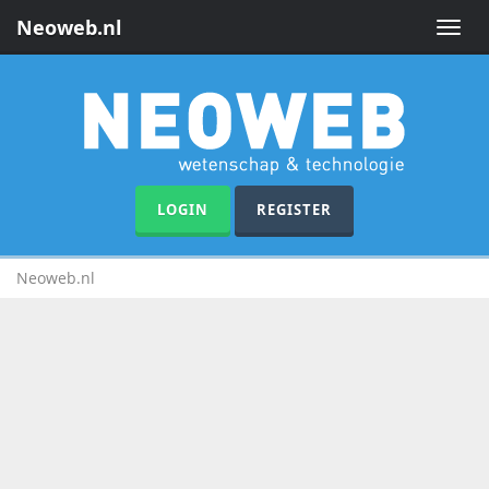
Neoweb.nl
Toggle
naviga
LOGIN
REGISTER
Neoweb.nl