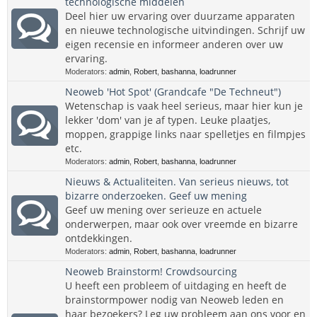
technologische middelen
Deel hier uw ervaring over duurzame apparaten
en nieuwe technologische uitvindingen. Schrijf uw
eigen recensie en informeer anderen over uw
ervaring.
Moderators:
admin
,
Robert
,
bashanna
,
loadrunner
Neoweb 'Hot Spot' (Grandcafe "De Techneut")
Wetenschap is vaak heel serieus, maar hier kun je
lekker 'dom' van je af typen. Leuke plaatjes,
moppen, grappige links naar spelletjes en filmpjes
etc.
Moderators:
admin
,
Robert
,
bashanna
,
loadrunner
Nieuws & Actualiteiten. Van serieus nieuws, tot
bizarre onderzoeken. Geef uw mening
Geef uw mening over serieuze en actuele
onderwerpen, maar ook over vreemde en bizarre
ontdekkingen.
Moderators:
admin
,
Robert
,
bashanna
,
loadrunner
Neoweb Brainstorm! Crowdsourcing
U heeft een probleem of uitdaging en heeft de
brainstormpower nodig van Neoweb leden en
haar bezoekers? Leg uw probleem aan ons voor en