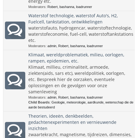
energy etc.
Moderators:
Robert
,
bashanna
,
loadrunner
Waterstof technologie, waterstof Auto's, H2,
Fuelcell, tankstation, ontwikkelingen
waterstofauto, hydrogencar, waterstoftechnologie,
waterstofeconomie, fuel-cell, waterstoftankstations
etc.
Moderators:
admin
,
Robert
,
bashanna
,
loadrunner
Klimaat, wereldproblematiek, milieu, oorlogen,
rampen, epidemien, etc.
Klimaat, millieu, criminaliteit, armoede,
ziekten(aids, sars etc), wereldpolitiek, oorlogen,
etc. Bespreek hier de oorzaken, eventuele
oplossingen en de gevolgen voor onze
samenleveing
Moderators:
admin
,
Robert
,
bashanna
,
loadrunner
Child Boards
:
Geologie, meteorologie, aardkunde, wetenschap die de
aarde bestudeerd
Theorien, ideeën, denkbeelden,
gedachtenexperimenten en vernieuwende
inzichten
zwaartekracht, magnetisme, tijdreizen, dimensies,