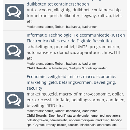
duikboten tot containerschepen
Auto, scooter, vliegtuig, duikboot, containerschip,
tunneltransport, helikopter, segway, roltrap, fiets,
etc.
Moderators:
admin
,
Robert
,
bashanna
,
loadrunner
Informatie Technologie, Telecommunicatie (ICT) en
Electronica (Alles over de Digitale Revolutie)
schakelingen, pc, mobiel, UMTS, programmeren,
automatiseren, domotica, apparatuur, chips, ITIL
etc.
Moderators:
admin
,
Robert
,
bashanna
,
loadrunner
Child Boards
:
schakelingen
,
Gadgets & coole apparaten
Economie, veiligheid, micro-, macro economie,
marketing, geld, betalingsvormen, beveiliging,
security
marketing, geld, macro- of micro-economie, dollar,
euro, recessie, inflatie, betalingsvormen, aandelen,
beveiling, RFID etc..
Moderators:
admin
,
Robert
,
bashanna
,
loadrunner
Child Boards
:
Eigen bedrijf, startende ondernemer, technostarters,
belastingzaken, administratie, ondernemersplan, marketing, handige
tips
,
Cryptocurrency, bitcoin, altcoins, blockchain, ethereum, etc.