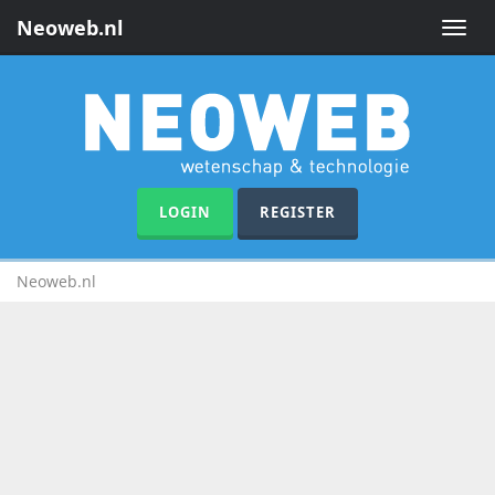
Neoweb.nl
Toggle
naviga
LOGIN
REGISTER
Neoweb.nl