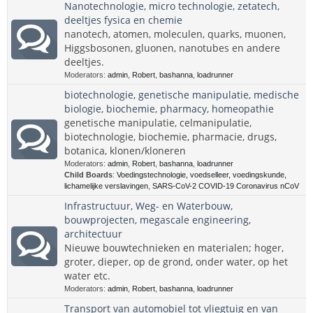
Nanotechnologie, micro technologie, zetatech,
deeltjes fysica en chemie
nanotech, atomen, moleculen, quarks, muonen,
Higgsbosonen, gluonen, nanotubes en andere
deeltjes.
Moderators:
admin
,
Robert
,
bashanna
,
loadrunner
biotechnologie, genetische manipulatie, medische
biologie, biochemie, pharmacy, homeopathie
genetische manipulatie, celmanipulatie,
biotechnologie, biochemie, pharmacie, drugs,
botanica, klonen/kloneren
Moderators:
admin
,
Robert
,
bashanna
,
loadrunner
Child Boards
:
Voedingstechnologie, voedselleer, voedingskunde,
lichamelijke verslavingen
,
SARS-CoV-2 COVID-19 Coronavirus nCoV
Infrastructuur, Weg- en Waterbouw,
bouwprojecten, megascale engineering,
architectuur
Nieuwe bouwtechnieken en materialen; hoger,
groter, dieper, op de grond, onder water, op het
water etc.
Moderators:
admin
,
Robert
,
bashanna
,
loadrunner
Transport van automobiel tot vliegtuig en van