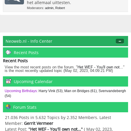
het allemaal uittesten.
Moderators:
admin
,
Robert
Neoweb.nl - Info Center
Recent Posts
Recent Posts
View the most recent posts on the forum. "
Het WEF - You'll own not...
"
is the most recently updated topic (May 02, 2023, 04:09:21 PM)
Upcoming Calendar
Upcoming Birthdays:
Harry Vink (53)
,
Man on Bridges (61)
,
Svenvandebergh
(54)
Forum Stats
21.036 Posts in 5.632 Topics by 2.352 Members. Latest
Member:
Gerrit Vermeer
Latest Post:
"
Het WEF - You'll own not...
"
( May 02, 2023,