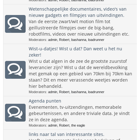
Moderators:
admin
,
Robert
,
bashanna
,
loadrunner
Wetenschappelijke documentaires, video's van
nieuwe gadgets en filmpjes van uitvindingen.
Van de eerste zwart/wit motion film tot
geillustreerde filmpjes over de big-bang,
robotfilms, videos over nieuwe uitvindingen etc.
Moderators:
admin
,
Robert
,
bashanna
,
loadrunner
Wist-u-datjes! Wist u dat? Dan weet u het nu
zeker!
Wist u dat algen in de zee de grootste zuurstof
leverancier zijn? Wist u dat de wereldbevolking
met gemak op een gebied van 70km bij 70km kan
staan? Dit en meer verassende weetjes worden
hier behandeld.
Moderators:
admin
,
Robert
,
bashanna
,
loadrunner
Agenda punten
Evenementen, tv-uitzendingen, memorabele
gebeurtenissen, en andere triviale data. Je vindt
ze in deze agenda.
Moderators:
admin
,
Robert
,
the eagle
links naar tal van interessante sites.