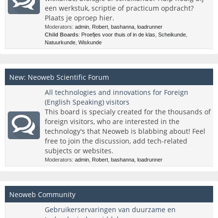
een werkstuk, scriptie of practicum opdracht?
Plaats je oproep hier.
Moderators:
admin
,
Robert
,
bashanna
,
loadrunner
Child Boards
:
Proefjes voor thuis of in de klas
,
Scheikunde
,
Natuurkunde
,
Wiskunde
New: Neoweb Scientific Forum
All technologies and innovations for Foreign
(English Speaking) visitors
This board is specialy created for the thousands of
foreign visitors, who are interested in the
technology's that Neoweb is blabbing about! Feel
free to join the discussion, add tech-related
subjects or websites.
Moderators:
admin
,
Robert
,
bashanna
,
loadrunner
Neoweb Community
Gebruikerservaringen van duurzame en