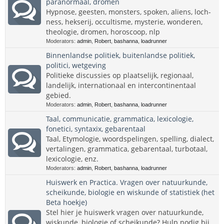
paranormaal, dromen
Hypnose, geesten, monsters, spoken, aliens, loch-
ness, hekserij, occultisme, mysterie, wonderen,
theologie, dromen, horoscoop, nlp
Moderators:
admin
,
Robert
,
bashanna
,
loadrunner
Binnenlandse politiek, buitenlandse politiek,
politici, wetgeving
Politieke discussies op plaatselijk, regionaal,
landelijk, internationaal en intercontinentaal
gebied.
Moderators:
admin
,
Robert
,
bashanna
,
loadrunner
Taal, communicatie, grammatica, lexicologie,
fonetici, syntaxix, gebarentaal
Taal, Etymologie, woordspelingen, spelling, dialect,
vertalingen, grammatica, gebarentaal, turbotaal,
lexicologie, enz.
Moderators:
admin
,
Robert
,
bashanna
,
loadrunner
Huiswerk en Practica. Vragen over natuurkunde,
scheikunde, biologie en wiskunde of statistiek (het
Beta hoekje)
Stel hier je huiswerk vragen over natuurkunde,
wiskunde, biologie of scheikunde? Hulp nodig bij