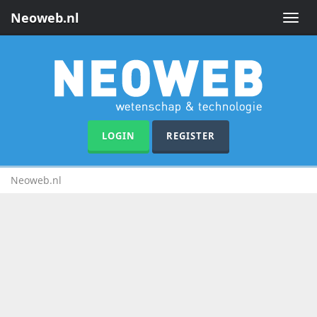
Neoweb.nl
Toggle
naviga
LOGIN
REGISTER
Neoweb.nl