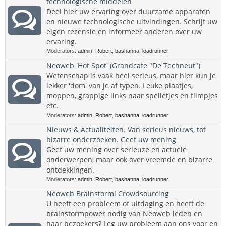
technologische middelen
Deel hier uw ervaring over duurzame apparaten
en nieuwe technologische uitvindingen. Schrijf uw
eigen recensie en informeer anderen over uw
ervaring.
Moderators:
admin
,
Robert
,
bashanna
,
loadrunner
Neoweb 'Hot Spot' (Grandcafe "De Techneut")
Wetenschap is vaak heel serieus, maar hier kun je
lekker 'dom' van je af typen. Leuke plaatjes,
moppen, grappige links naar spelletjes en filmpjes
etc.
Moderators:
admin
,
Robert
,
bashanna
,
loadrunner
Nieuws & Actualiteiten. Van serieus nieuws, tot
bizarre onderzoeken. Geef uw mening
Geef uw mening over serieuze en actuele
onderwerpen, maar ook over vreemde en bizarre
ontdekkingen.
Moderators:
admin
,
Robert
,
bashanna
,
loadrunner
Neoweb Brainstorm! Crowdsourcing
U heeft een probleem of uitdaging en heeft de
brainstormpower nodig van Neoweb leden en
haar bezoekers? Leg uw probleem aan ons voor en