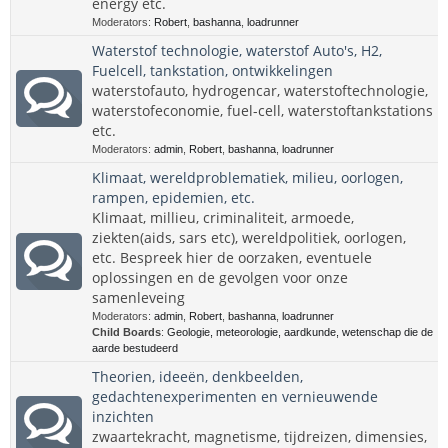
energy etc.
Moderators:
Robert
,
bashanna
,
loadrunner
Waterstof technologie, waterstof Auto's, H2,
Fuelcell, tankstation, ontwikkelingen
waterstofauto, hydrogencar, waterstoftechnologie,
waterstofeconomie, fuel-cell, waterstoftankstations
etc.
Moderators:
admin
,
Robert
,
bashanna
,
loadrunner
Klimaat, wereldproblematiek, milieu, oorlogen,
rampen, epidemien, etc.
Klimaat, millieu, criminaliteit, armoede,
ziekten(aids, sars etc), wereldpolitiek, oorlogen,
etc. Bespreek hier de oorzaken, eventuele
oplossingen en de gevolgen voor onze
samenleveing
Moderators:
admin
,
Robert
,
bashanna
,
loadrunner
Child Boards
:
Geologie, meteorologie, aardkunde, wetenschap die de
aarde bestudeerd
Theorien, ideeën, denkbeelden,
gedachtenexperimenten en vernieuwende
inzichten
zwaartekracht, magnetisme, tijdreizen, dimensies,