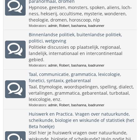
paranormaal, dromen
Hypnose, geesten, monsters, spoken, aliens, loch-
ness, hekserij, occultisme, mysterie, wonderen,
theologie, dromen, horoscoop, nlp
Moderators:
admin
,
Robert
,
bashanna
,
loadrunner
Binnenlandse politiek, buitenlandse politiek,
politici, wetgeving
Politieke discussies op plaatselijk, regionaal,
landelijk, internationaal en intercontinentaal
gebied.
Moderators:
admin
,
Robert
,
bashanna
,
loadrunner
Taal, communicatie, grammatica, lexicologie,
fonetici, syntaxix, gebarentaal
Taal, Etymologie, woordspelingen, spelling, dialect,
vertalingen, grammatica, gebarentaal, turbotaal,
lexicologie, enz.
Moderators:
admin
,
Robert
,
bashanna
,
loadrunner
Huiswerk en Practica. Vragen over natuurkunde,
scheikunde, biologie en wiskunde of statistiek (het
Beta hoekje)
Stel hier je huiswerk vragen over natuurkunde,
wiskunde, biologie of scheikunde? Hulp nodig bij