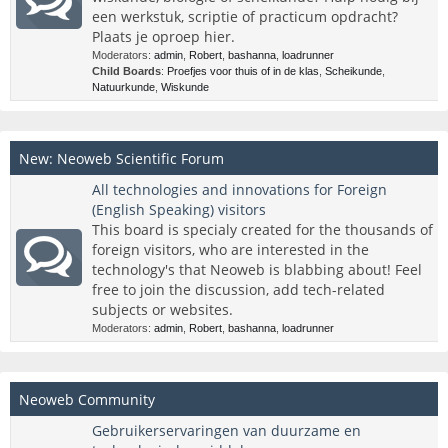
een werkstuk, scriptie of practicum opdracht?
Plaats je oproep hier.
Moderators:
admin
,
Robert
,
bashanna
,
loadrunner
Child Boards
:
Proefjes voor thuis of in de klas
,
Scheikunde
,
Natuurkunde
,
Wiskunde
New: Neoweb Scientific Forum
All technologies and innovations for Foreign
(English Speaking) visitors
This board is specialy created for the thousands of
foreign visitors, who are interested in the
technology's that Neoweb is blabbing about! Feel
free to join the discussion, add tech-related
subjects or websites.
Moderators:
admin
,
Robert
,
bashanna
,
loadrunner
Neoweb Community
Gebruikerservaringen van duurzame en