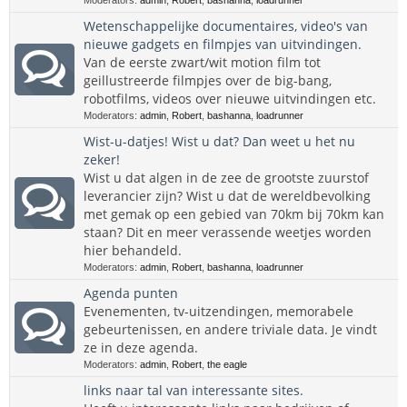
Moderators:
admin
,
Robert
,
bashanna
,
loadrunner
Wetenschappelijke documentaires, video's van
nieuwe gadgets en filmpjes van uitvindingen.
Van de eerste zwart/wit motion film tot
geillustreerde filmpjes over de big-bang,
robotfilms, videos over nieuwe uitvindingen etc.
Moderators:
admin
,
Robert
,
bashanna
,
loadrunner
Wist-u-datjes! Wist u dat? Dan weet u het nu
zeker!
Wist u dat algen in de zee de grootste zuurstof
leverancier zijn? Wist u dat de wereldbevolking
met gemak op een gebied van 70km bij 70km kan
staan? Dit en meer verassende weetjes worden
hier behandeld.
Moderators:
admin
,
Robert
,
bashanna
,
loadrunner
Agenda punten
Evenementen, tv-uitzendingen, memorabele
gebeurtenissen, en andere triviale data. Je vindt
ze in deze agenda.
Moderators:
admin
,
Robert
,
the eagle
links naar tal van interessante sites.