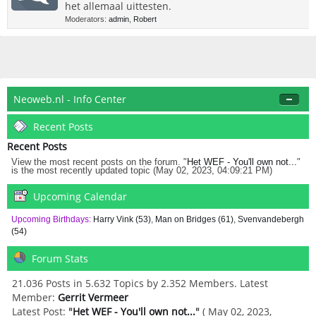
het allemaal uittesten.
Moderators:
admin
,
Robert
Neoweb.nl - Info Center
Recent Posts
Recent Posts
View the most recent posts on the forum. "
Het WEF - You'll own not...
"
is the most recently updated topic (May 02, 2023, 04:09:21 PM)
Upcoming Calendar
Upcoming Birthdays:
Harry Vink (53)
,
Man on Bridges (61)
,
Svenvandebergh
(54)
Forum Stats
21.036 Posts in 5.632 Topics by 2.352 Members. Latest
Member:
Gerrit Vermeer
Latest Post:
"
Het WEF - You'll own not...
"
( May 02, 2023,