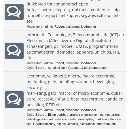
duikboten tot containerschepen
Auto, scooter, vliegtuig, duikboot, containerschip,
tunneltransport, helikopter, segway, roltrap, fiets,
etc.
Moderators:
admin
,
Robert
,
bashanna
,
loadrunner
Informatie Technologie, Telecommunicatie (ICT) en
Electronica (Alles over de Digitale Revolutie)
schakelingen, pc, mobiel, UMTS, programmeren,
automatiseren, domotica, apparatuur, chips, ITIL
etc.
Moderators:
admin
,
Robert
,
bashanna
,
loadrunner
Child Boards
:
schakelingen
,
Gadgets & coole apparaten
Economie, veiligheid, micro-, macro economie,
marketing, geld, betalingsvormen, beveiliging,
security
marketing, geld, macro- of micro-economie, dollar,
euro, recessie, inflatie, betalingsvormen, aandelen,
beveiling, RFID etc..
Moderators:
admin
,
Robert
,
bashanna
,
loadrunner
Child Boards
:
Eigen bedrijf, startende ondernemer, technostarters,
belastingzaken, administratie, ondernemersplan, marketing, handige
tips
,
Cryptocurrency, bitcoin, altcoins, blockchain, ethereum, etc.