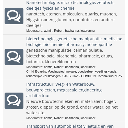
Nanotechnologie, micro technologie, zetatech,
deeltjes fysica en chemie
nanotech, atomen, moleculen, quarks, muonen,
Higgsbosonen, gluonen, nanotubes en andere
deeltjes.
Moderators:
admin
,
Robert
,
bashanna
,
loadrunner
biotechnologie, genetische manipulatie, medische
biologie, biochemie, pharmacy, homeopathie
genetische manipulatie, celmanipulatie,
biotechnologie, biochemie, pharmacie, drugs,
botanica, klonen/kloneren
Moderators:
admin
,
Robert
,
bashanna
,
loadrunner
Child Boards
:
Voedingstechnologie, voedselleer, voedingskunde,
lichamelijke verslavingen
,
SARS-CoV-2 COVID-19 Coronavirus nCoV
Infrastructuur, Weg- en Waterbouw,
bouwprojecten, megascale engineering,
architectuur
Nieuwe bouwtechnieken en materialen; hoger,
groter, dieper, op de grond, onder water, op het
water etc.
Moderators:
admin
,
Robert
,
bashanna
,
loadrunner
Transport van automobiel tot vliegtuig en van