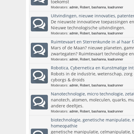
toekomst
Moderators:
admin
,
Robert
,
bashanna
,
loadrunner
Uitvindingen, nieuwe innovaties, patente
De nieuwste innovatieve toepassingen en 
Nieuwe technologische uitvindingen.
Moderators:
admin
,
Robert
,
bashanna
,
loadrunner
Ruimtevaart en Sterrenkunde in al haar fa
Mars of de Maan? nieuwe planeten, gamm
zwartegaten? Ruimtevaart technologie en
Moderators:
admin
,
Robert
,
bashanna
,
loadrunner
Robotica, Cybernetica en Kunstmatige Intel
Robots in de industrie, wetenschap, zorg
cyborgs & droids
Moderators:
admin
,
Robert
,
bashanna
,
loadrunner
Nanotechnologie, micro technologie, zetat
nanotech, atomen, moleculen, quarks, m
andere deeltjes.
Moderators:
admin
,
Robert
,
bashanna
,
loadrunner
biotechnologie, genetische manipulatie, 
homeopathie
genetische manipulatie, celmanipulatie, 