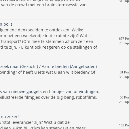
31 Top
t van de crowd met een brainstormsessie van
n polls
algemene denkbeelden te ontdekken. Welke
r moet een weekendje in de ruimte zijn? Wat is
677 Po
k transport? (Om mee te stemmen ,of om zelf een
78 Top
d te zijn. ) U kunt ook reageren op de stellingen of
zoek naar (Gezocht) / Aan te bieden (Aangeboden)
vinding? of heeft u iets wat u aan wilt bieden? Of
81 Pos
36 Top
s van nieuwe gadgets en filmpjes van uitvindingen.
illustreerde filmpjes over de big-bang, robotfilms,
50 Pos
23 Top
 nu zeker!
rstof leverancier zijn? Wist u dat de
163 Po
d van 70km bij 70km kan staan? Dit en meer