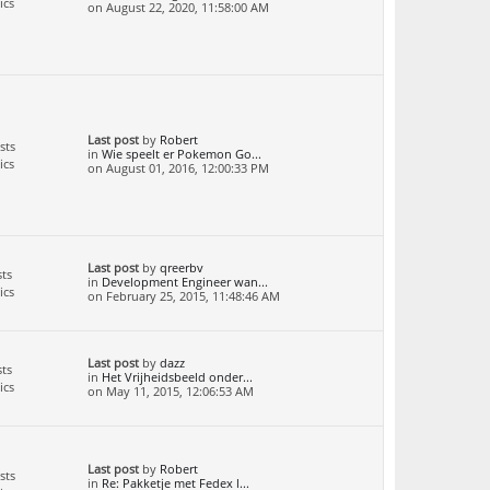
ics
on August 22, 2020, 11:58:00 AM
Last post
by
Robert
sts
in
Wie speelt er Pokemon Go...
ics
on August 01, 2016, 12:00:33 PM
Last post
by
qreerbv
ts
in
Development Engineer wan...
ics
on February 25, 2015, 11:48:46 AM
Last post
by
dazz
ts
in
Het Vrijheidsbeeld onder...
ics
on May 11, 2015, 12:06:53 AM
Last post
by
Robert
sts
in
Re: Pakketje met Fedex l...