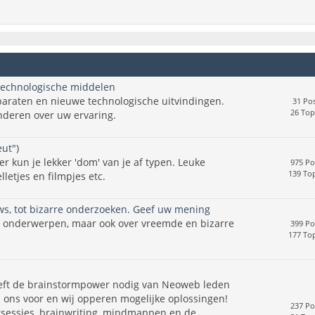
technologische middelen
araten en nieuwe technologische uitvindingen.
31 Pos
26 Top
nderen over uw ervaring.
ut")
r kun je lekker 'dom' van je af typen. Leuke
975 Po
139 Top
letjes en filmpjes etc.
uws, tot bizarre onderzoeken. Geef uw mening
e onderwerpen, maar ook over vreemde en bizarre
399 Po
177 Top
eeft de brainstormpower nodig van Neoweb leden
ons voor en wij opperen mogelijke oplossingen!
237 Po
sessies, brainwriting, mindmappen en de