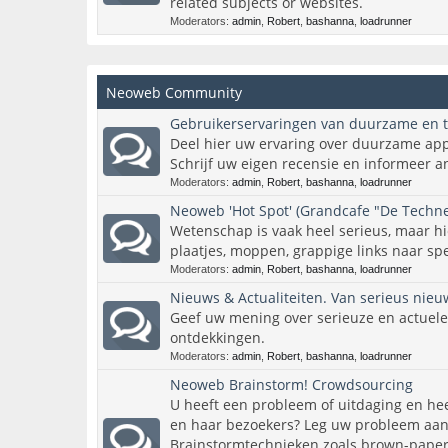
related subjects or websites.
Moderators:
admin
,
Robert
,
bashanna
,
loadrunner
Neoweb Community
Gebruikerservaringen van duurzame en 
Deel hier uw ervaring over duurzame app
Schrijf uw eigen recensie en informeer a
Moderators:
admin
,
Robert
,
bashanna
,
loadrunner
Neoweb 'Hot Spot' (Grandcafe "De Techne
Wetenschap is vaak heel serieus, maar hie
plaatjes, moppen, grappige links naar spel
Moderators:
admin
,
Robert
,
bashanna
,
loadrunner
Nieuws & Actualiteiten. Van serieus nie
Geef uw mening over serieuze en actuel
ontdekkingen.
Moderators:
admin
,
Robert
,
bashanna
,
loadrunner
Neoweb Brainstorm! Crowdsourcing
U heeft een probleem of uitdaging en h
en haar bezoekers? Leg uw probleem aan 
Brainstormtechnieken zoals brown-paper