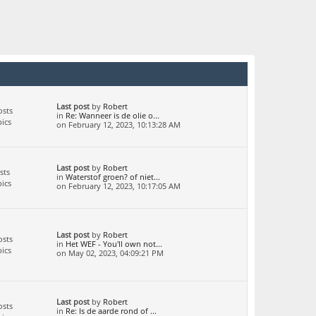
Last post
by
Robert
osts
in
Re: Wanneer is de olie o...
ics
on February 12, 2023, 10:13:28 AM
Last post
by
Robert
sts
in
Waterstof groen? of niet...
ics
on February 12, 2023, 10:17:05 AM
Last post
by
Robert
osts
in
Het WEF - You'll own not...
ics
on May 02, 2023, 04:09:21 PM
Last post
by
Robert
osts
in
Re: Is de aarde rond of ...