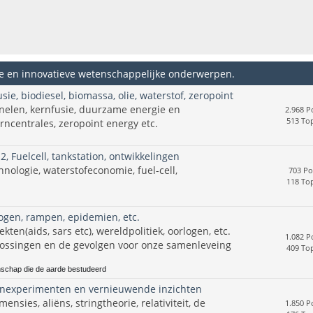
 en innovatieve wetenschappelijke onderwerpen.
ie, biodiesel, biomassa, olie, waterstof, zeropoint
elen, kernfusie, duurzame energie en
2.968 P
513 Top
erncentrales, zeropoint energy etc.
2, Fuelcell, tankstation, ontwikkelingen
nologie, waterstofeconomie, fuel-cell,
703 Po
118 Top
logen, rampen, epidemien, etc.
ekten(aids, sars etc), wereldpolitiek, oorlogen, etc.
1.082 P
lossingen en de gevolgen voor onze samenleveing
409 Top
nschap die de aarde bestudeerd
enexperimenten en vernieuwende inzichten
nsies, aliëns, stringtheorie, relativiteit, de
1.850 P