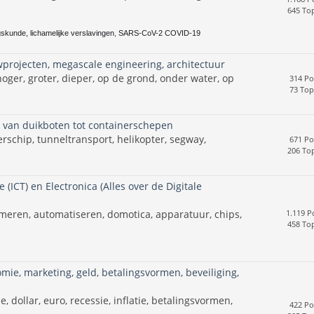
645 Top
skunde, lichamelijke verslavingen
,
SARS-CoV-2 COVID-19
projecten, megascale engineering, architectuur
ger, groter, dieper, op de grond, onder water, op
314 Po
73 Top
n van duikboten tot containerschepen
nerschip, tunneltransport, helikopter, segway,
671 Po
206 Top
(ICT) en Electronica (Alles over de Digitale
meren, automatiseren, domotica, apparatuur, chips,
1.119 P
458 Top
mie, marketing, geld, betalingsvormen, beveiliging,
 dollar, euro, recessie, inflatie, betalingsvormen,
422 Po