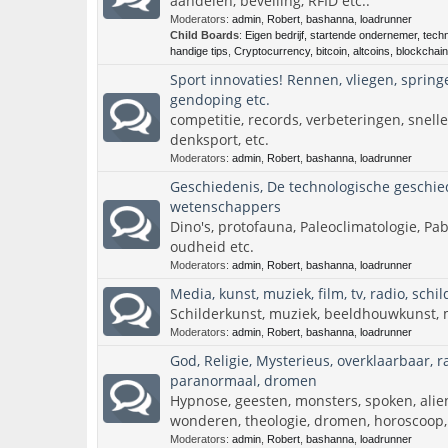
aandelen, beveiling, RFID etc..
Moderators:
admin
,
Robert
,
bashanna
,
loadrunner
Child Boards
:
Eigen bedrijf, startende ondernemer, tech
handige tips
,
Cryptocurrency, bitcoin, altcoins, blockchain
Sport innovaties! Rennen, vliegen, spring
gendoping etc.
competitie, records, verbeteringen, snelle
denksport, etc.
Moderators:
admin
,
Robert
,
bashanna
,
loadrunner
Geschiedenis, De technologische geschied
wetenschappers
Dino's, protofauna, Paleoclimatologie, Pab
oudheid etc.
Moderators:
admin
,
Robert
,
bashanna
,
loadrunner
Media, kunst, muziek, film, tv, radio, schil
Schilderkunst, muziek, beeldhouwkunst, mod
Moderators:
admin
,
Robert
,
bashanna
,
loadrunner
God, Religie, Mysterieus, overklaarbaar, 
paranormaal, dromen
Hypnose, geesten, monsters, spoken, aliens
wonderen, theologie, dromen, horoscoop,
Moderators:
admin
,
Robert
,
bashanna
,
loadrunner