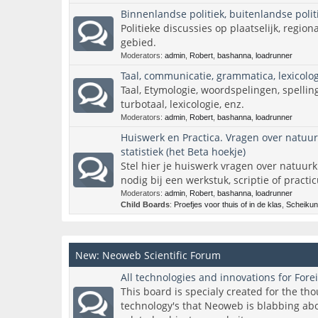
Binnenlandse politiek, buitenlandse politi
Politieke discussies op plaatselijk, region
gebied.
Moderators:
admin
,
Robert
,
bashanna
,
loadrunner
Taal, communicatie, grammatica, lexicologi
Taal, Etymologie, woordspelingen, spelling
turbotaal, lexicologie, enz.
Moderators:
admin
,
Robert
,
bashanna
,
loadrunner
Huiswerk en Practica. Vragen over natuu
statistiek (het Beta hoekje)
Stel hier je huiswerk vragen over natuur
nodig bij een werkstuk, scriptie of practi
Moderators:
admin
,
Robert
,
bashanna
,
loadrunner
Child Boards
:
Proefjes voor thuis of in de klas
,
Scheiku
New: Neoweb Scientific Forum
All technologies and innovations for Forei
This board is specialy created for the tho
technology's that Neoweb is blabbing abou