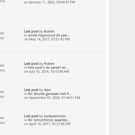
ics
on January 11, 2022, 03:04:37 PM
Last post
by
Robert
sts
in
wordt Feyenoord dit jaar...
ics
on May 14, 2017, 03:51:42 PM
Last post
by
Robert
sts
in
Hoe oud is de aarde? en ...
ics
on July 16, 2014, 10:10:46 AM
Last post
by
dazz
sts
in
Re: Muziek gemaakt met P...
ics
on September 01, 2020, 01:44:51 PM
Last post
by
sampelemoos
sts
in
Re: Schizofrenie, waanbe...
ics
on April 16, 2017, 05:27:06 PM