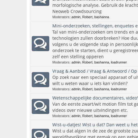
morfologische analyse. Gebruik de krach
Neoweb Crowdsourcing
Moderators:
admin
,
Robert
,
bashanna
Mini-onderzoeken, stellingen, enquetes e
Tal van mini-onderzoeken om trends en 
technologien zullen doorbreken? Hoe duu
volgens u de volgende stap in persoonlij
onderzoek te starten, dient u geregistreer
zelf een stelling opperen
Moderators:
admin
,
Robert
,
bashanna
,
loadrunner
Vraag & Aanbod / Vraag & Antwoord / Op 
Op zoek naar een speciaal apparaat of uit
wilt u weten waar u iets kan vinden?
Moderators:
admin
,
Robert
,
bashanna
,
loadrunner
Wetenschappelijke documentaires, video'
Van de eerste zwart/wit motion film tot ge
videos over nieuwe uitvindingen etc.
Moderators:
admin
,
Robert
,
bashanna
,
loadrunner
Wist-u-datjes! Wist u dat? Dan weet u het
Wist u dat algen in de zee de grootste zuu
wereldbevolking met gemak op een gebie