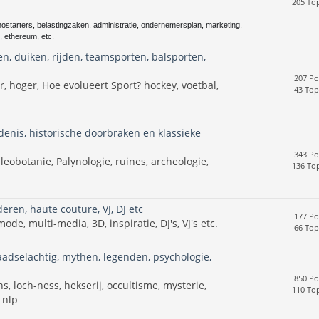
205 Top
nostarters, belastingzaken, administratie, ondernemersplan, marketing,
, ethereum, etc.
en, duiken, rijden, teamsporten, balsporten,
207 Po
r, hoger, Hoe evolueert Sport? hockey, voetbal,
43 Top
enis, historische doorbraken en klassieke
343 Po
leobotanie, Palynologie, ruines, archeologie,
136 Top
deren, haute couture, VJ, DJ etc
177 Po
e, multi-media, 3D, inspiratie, DJ's, VJ's etc.
66 Top
raadselachtig, mythen, legenden, psychologie,
850 Po
, loch-ness, hekserij, occultisme, mysterie,
110 Top
 nlp