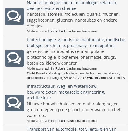
Nanotechnologie, micro technologie, zetatech,
deeltjes fysica en chemie
nanotech, atomen, moleculen, quarks, muonen,
Higgsbosonen, gluonen, nanotubes en andere
deeltjes.
Moderators:
admin
,
Robert
,
bashanna
,
loadrunner
biotechnologie, genetische manipulatie, medische
biologie, biochemie, pharmacy, homeopathie
genetische manipulatie, celmanipulatie,
biotechnologie, biochemie, pharmacie, drugs,
botanica, klonen/kloneren
Moderators:
admin
,
Robert
,
bashanna
,
loadrunner
Child Boards
:
Voedingstechnologie, voedselleer, voedingskunde,
lichamelijke verslavingen
,
SARS-CoV-2 COVID-19 Coronavirus nCoV
Infrastructuur, Weg- en Waterbouw,
bouwprojecten, megascale engineering,
architectuur
Nieuwe bouwtechnieken en materialen; hoger,
groter, dieper, op de grond, onder water, op het
water etc.
Moderators:
admin
,
Robert
,
bashanna
,
loadrunner
Transport van automobiel tot vliegtuig en van