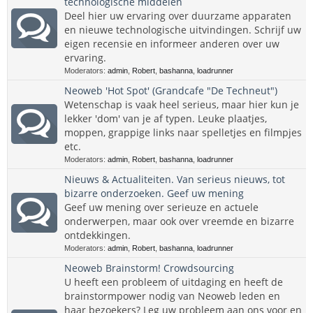
technologische middelen
Deel hier uw ervaring over duurzame apparaten
en nieuwe technologische uitvindingen. Schrijf uw
eigen recensie en informeer anderen over uw
ervaring.
Moderators:
admin
,
Robert
,
bashanna
,
loadrunner
Neoweb 'Hot Spot' (Grandcafe "De Techneut")
Wetenschap is vaak heel serieus, maar hier kun je
lekker 'dom' van je af typen. Leuke plaatjes,
moppen, grappige links naar spelletjes en filmpjes
etc.
Moderators:
admin
,
Robert
,
bashanna
,
loadrunner
Nieuws & Actualiteiten. Van serieus nieuws, tot
bizarre onderzoeken. Geef uw mening
Geef uw mening over serieuze en actuele
onderwerpen, maar ook over vreemde en bizarre
ontdekkingen.
Moderators:
admin
,
Robert
,
bashanna
,
loadrunner
Neoweb Brainstorm! Crowdsourcing
U heeft een probleem of uitdaging en heeft de
brainstormpower nodig van Neoweb leden en
haar bezoekers? Leg uw probleem aan ons voor en