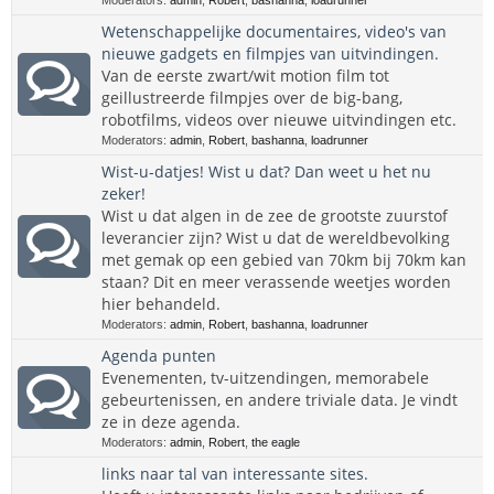
Moderators:
admin
,
Robert
,
bashanna
,
loadrunner
Wetenschappelijke documentaires, video's van
nieuwe gadgets en filmpjes van uitvindingen.
Van de eerste zwart/wit motion film tot
geillustreerde filmpjes over de big-bang,
robotfilms, videos over nieuwe uitvindingen etc.
Moderators:
admin
,
Robert
,
bashanna
,
loadrunner
Wist-u-datjes! Wist u dat? Dan weet u het nu
zeker!
Wist u dat algen in de zee de grootste zuurstof
leverancier zijn? Wist u dat de wereldbevolking
met gemak op een gebied van 70km bij 70km kan
staan? Dit en meer verassende weetjes worden
hier behandeld.
Moderators:
admin
,
Robert
,
bashanna
,
loadrunner
Agenda punten
Evenementen, tv-uitzendingen, memorabele
gebeurtenissen, en andere triviale data. Je vindt
ze in deze agenda.
Moderators:
admin
,
Robert
,
the eagle
links naar tal van interessante sites.