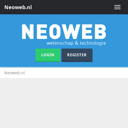
Neoweb.nl
Toggle
naviga
LOGIN
REGISTER
Neoweb.nl