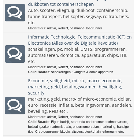
duikboten tot containerschepen
Auto, scooter, vliegtuig, duikboot, containerschip,
tunneltransport, helikopter, segway, roltrap, fiets,
etc.
Moderators:
admin
,
Robert
,
bashanna
,
loadrunner
Informatie Technologie, Telecommunicatie (ICT) en
Electronica (Alles over de Digitale Revolutie)
schakelingen, pc, mobiel, UMTS, programmeren,
automatiseren, domotica, apparatuur, chips, ITIL
etc.
Moderators:
admin
,
Robert
,
bashanna
,
loadrunner
Child Boards
:
schakelingen
,
Gadgets & coole apparaten
Economie, veiligheid, micro-, macro economie,
marketing, geld, betalingsvormen, beveiliging,
security
marketing, geld, macro- of micro-economie, dollar,
euro, recessie, inflatie, betalingsvormen, aandelen,
beveiling, RFID etc..
Moderators:
admin
,
Robert
,
bashanna
,
loadrunner
Child Boards
:
Eigen bedrijf, startende ondernemer, technostarters,
belastingzaken, administratie, ondernemersplan, marketing, handige
tips
,
Cryptocurrency, bitcoin, altcoins, blockchain, ethereum, etc.