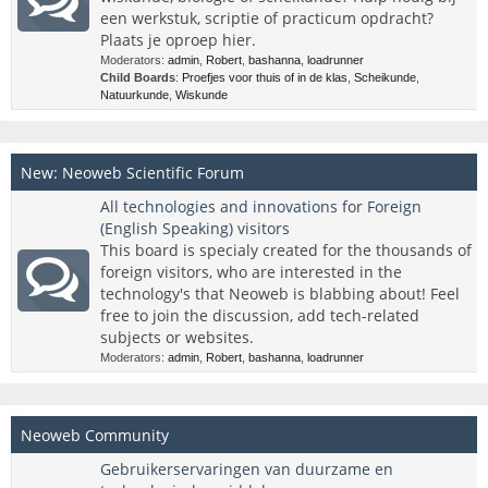
een werkstuk, scriptie of practicum opdracht?
Plaats je oproep hier.
Moderators:
admin
,
Robert
,
bashanna
,
loadrunner
Child Boards
:
Proefjes voor thuis of in de klas
,
Scheikunde
,
Natuurkunde
,
Wiskunde
New: Neoweb Scientific Forum
All technologies and innovations for Foreign
(English Speaking) visitors
This board is specialy created for the thousands of
foreign visitors, who are interested in the
technology's that Neoweb is blabbing about! Feel
free to join the discussion, add tech-related
subjects or websites.
Moderators:
admin
,
Robert
,
bashanna
,
loadrunner
Neoweb Community
Gebruikerservaringen van duurzame en