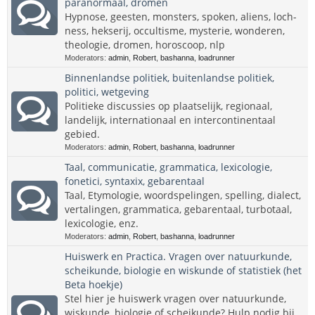
paranormaal, dromen
Hypnose, geesten, monsters, spoken, aliens, loch-
ness, hekserij, occultisme, mysterie, wonderen,
theologie, dromen, horoscoop, nlp
Moderators:
admin
,
Robert
,
bashanna
,
loadrunner
Binnenlandse politiek, buitenlandse politiek,
politici, wetgeving
Politieke discussies op plaatselijk, regionaal,
landelijk, internationaal en intercontinentaal
gebied.
Moderators:
admin
,
Robert
,
bashanna
,
loadrunner
Taal, communicatie, grammatica, lexicologie,
fonetici, syntaxix, gebarentaal
Taal, Etymologie, woordspelingen, spelling, dialect,
vertalingen, grammatica, gebarentaal, turbotaal,
lexicologie, enz.
Moderators:
admin
,
Robert
,
bashanna
,
loadrunner
Huiswerk en Practica. Vragen over natuurkunde,
scheikunde, biologie en wiskunde of statistiek (het
Beta hoekje)
Stel hier je huiswerk vragen over natuurkunde,
wiskunde, biologie of scheikunde? Hulp nodig bij