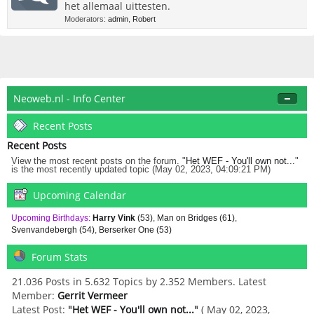
het allemaal uittesten.
Moderators:
admin
,
Robert
Neoweb.nl - Info Center
Recent Posts
Recent Posts
View the most recent posts on the forum. "
Het WEF - You'll own not...
"
is the most recently updated topic (May 02, 2023, 04:09:21 PM)
Upcoming Calendar
Upcoming Birthdays:
Harry Vink
(53)
,
Man on Bridges (61)
,
Svenvandebergh (54)
,
Berserker One (53)
Forum Stats
21.036 Posts in 5.632 Topics by 2.352 Members. Latest
Member:
Gerrit Vermeer
Latest Post:
"
Het WEF - You'll own not...
"
( May 02, 2023,