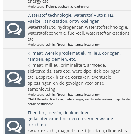
energy etc.
Moderators:
Robert
,
bashanna
,
loadrunner
Waterstof technologie, waterstof Auto's, H2,
Fuelcell, tankstation, ontwikkelingen
waterstofauto, hydrogencar, waterstoftechnologie,
waterstofeconomie, fuel-cell, waterstoftankstations
etc.
Moderators:
admin
,
Robert
,
bashanna
,
loadrunner
Klimaat, wereldproblematiek, milieu, oorlogen,
rampen, epidemien, etc.
Klimaat, millieu, criminaliteit, armoede,
ziekten(aids, sars etc), wereldpolitiek, oorlogen,
etc. Bespreek hier de oorzaken, eventuele
oplossingen en de gevolgen voor onze
samenleveing
Moderators:
admin
,
Robert
,
bashanna
,
loadrunner
Child Boards
:
Geologie, meteorologie, aardkunde, wetenschap die de
aarde bestudeerd
Theorien, ideeën, denkbeelden,
gedachtenexperimenten en vernieuwende
inzichten
zwaartekracht, magnetisme, tijdreizen, dimensies,