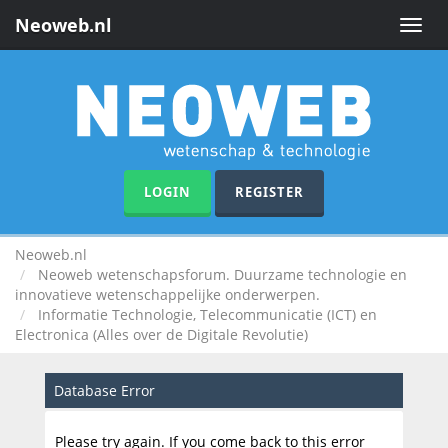
Neoweb.nl
Toggle
naviga
LOGIN
REGISTER
Neoweb.nl
Neoweb wetenschapsforum. Duurzame technologie en
innovatieve wetenschappelijke onderwerpen.
Informatie Technologie, Telecommunicatie (ICT) en
Electronica (Alles over de Digitale Revolutie)
Database Error
Please try again. If you come back to this error