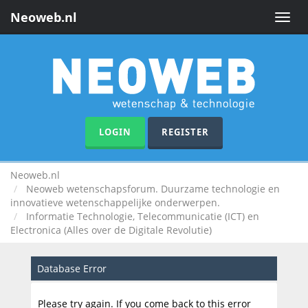
Neoweb.nl
Toggle
naviga
LOGIN
REGISTER
Neoweb.nl
Neoweb wetenschapsforum. Duurzame technologie en
innovatieve wetenschappelijke onderwerpen.
Informatie Technologie, Telecommunicatie (ICT) en
Electronica (Alles over de Digitale Revolutie)
Database Error
Please try again. If you come back to this error