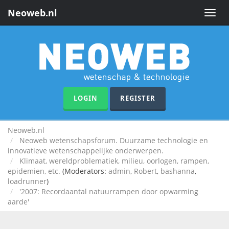
Neoweb.nl
Toggle
naviga
LOGIN
REGISTER
Neoweb.nl
Neoweb wetenschapsforum. Duurzame technologie en
innovatieve wetenschappelijke onderwerpen.
Klimaat, wereldproblematiek, milieu, oorlogen, rampen,
epidemien, etc.
(Moderators:
admin
,
Robert
,
bashanna
,
loadrunner
)
'2007: Recordaantal natuurrampen door opwarming
aarde'