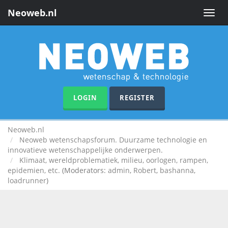
Neoweb.nl
Toggle
naviga
LOGIN
REGISTER
Neoweb.nl
Neoweb wetenschapsforum. Duurzame technologie en
innovatieve wetenschappelijke onderwerpen.
Klimaat, wereldproblematiek, milieu, oorlogen, rampen,
epidemien, etc.
(Moderators:
admin
,
Robert
,
bashanna
,
loadrunner
)