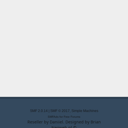
SMF 2.0.14
|
SMF © 2017
,
Simple Machines
SMFAds
for
Free Forums
Reseller by
Daniiel
. Designed by
Brian
Neoweb.nl ©