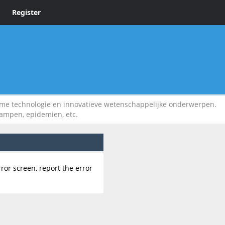
Register
 technologie en innovatieve wetenschappelijke onderwerpen.
rampen, epidemien, etc.
rror screen, report the error