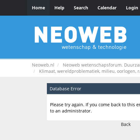
Home
Help
Search
Calendar
Login
Neoweb.nl
Neoweb wetenschapsforum. Duurzame
Klimaat, wereldproblematiek, milieu, oorlogen, 
Database Error
Please try again. If you come back to this e
to an administrator.
Back