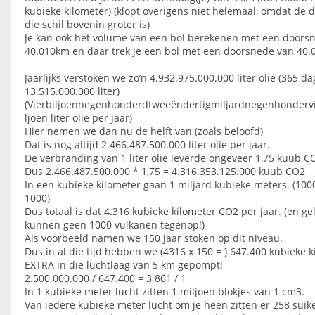
kubieke kilometer) (klopt overigens niet helemaal, omdat de 
die schil bovenin groter is)
Je kan ook het volume van een bol berekenen met een doors
40.010km en daar trek je een bol met een doorsnede van 40.
Jaarlijks verstoken we zo’n 4.932.975.000.000 liter olie (365 d
13.515.000.000 liter)
(Vierbiljoennegenhonderdtweeëndertigmiljardnegenhondervi
ljoen liter olie per jaar)
Hier nemen we dan nu de helft van (zoals beloofd)
Dat is nog altijd 2.466.487.500.000 liter olie per jaar.
De verbranding van 1 liter olie leverde ongeveer 1,75 kuub C
Dus 2.466.487.500.000 * 1,75 = 4.316.353.125.000 kuub CO2
In een kubieke kilometer gaan 1 miljard kubieke meters. (100
1000)
Dus totaal is dat 4.316 kubieke kilometer CO2 per jaar. (en ge
kunnen geen 1000 vulkanen tegenop!)
Als voorbeeld namen we 150 jaar stoken op dit niveau.
Dus in al die tijd hebben we (4316 x 150 = ) 647.400 kubieke 
EXTRA in die luchtlaag van 5 km gepompt!
2.500.000.000 / 647.400 = 3.861 / 1
In 1 kubieke meter lucht zitten 1 miljoen blokjes van 1 cm3.
Van iedere kubieke meter lucht om je heen zitten er 258 suik