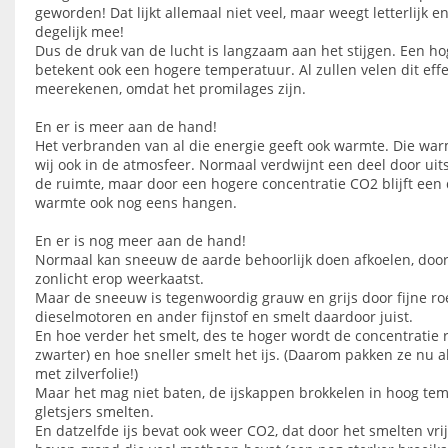
geworden! Dat lijkt allemaal niet veel, maar weegt letterlijk en
degelijk mee!
Dus de druk van de lucht is langzaam aan het stijgen. Een h
betekent ook een hogere temperatuur. Al zullen velen dit effec
meerekenen, omdat het promilages zijn.
En er is meer aan de hand!
Het verbranden van al die energie geeft ook warmte. Die w
wij ook in de atmosfeer. Normaal verdwijnt een deel door uits
de ruimte, maar door een hogere concentratie CO2 blijft een 
warmte ook nog eens hangen.
En er is nog meer aan de hand!
Normaal kan sneeuw de aarde behoorlijk doen afkoelen, door
zonlicht erop weerkaatst.
Maar de sneeuw is tegenwoordig grauw en grijs door fijne roe
dieselmotoren en ander fijnstof en smelt daardoor juist.
En hoe verder het smelt, des te hoger wordt de concentratie r
zwarter) en hoe sneller smelt het ijs. (Daarom pakken ze nu a
met zilverfolie!)
Maar het mag niet baten, de ijskappen brokkelen in hoog tem
gletsjers smelten.
En datzelfde ijs bevat ook weer CO2, dat door het smelten vrij