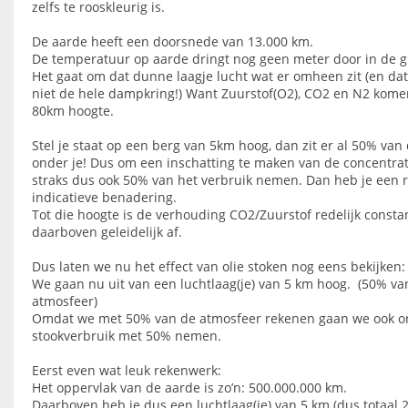
zelfs te rooskleurig is.
De aarde heeft een doorsnede van 13.000 km.
De temperatuur op aarde dringt nog geen meter door in de g
Het gaat om dat dunne laagje lucht wat er omheen zit (en dat
niet de hele dampkring!) Want Zuurstof(O2), CO2 en N2 komen
80km hoogte.
Stel je staat op een berg van 5km hoog, dan zit er al 50% van
onder je! Dus om een inschatting te maken van de concentrat
straks dus ook 50% van het verbruik nemen. Dan heb je een r
indicatieve benadering.
Tot die hoogte is de verhouding CO2/Zuurstof redelijk const
daarboven geleidelijk af.
Dus laten we nu het effect van olie stoken nog eens bekijken:
We gaan nu uit van een luchtlaag(je) van 5 km hoog. (50% van
atmosfeer)
Omdat we met 50% van de atmosfeer rekenen gaan we ook o
stookverbruik met 50% nemen.
Eerst even wat leuk rekenwerk:
Het oppervlak van de aarde is zo’n: 500.000.000 km.
Daarboven heb je dus een luchtlaag(je) van 5 km (dus totaal 2