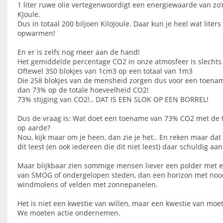
1 liter ruwe olie vertegenwoordigt een energiewaarde van zo’
KJoule.
Dus in totaal 200 biljoen KiloJoule. Daar kun je heel wat liter
opwarmen!
En er is zelfs nog meer aan de hand!
Het gemiddelde percentage CO2 in onze atmosfeer is slechts
Oftewel 350 blokjes van 1cm3 op een totaal van 1m3
Die 258 blokjes van de mensheid zorgen dus voor een toena
dan 73% op de totale hoeveelheid CO2!
73% stijging van CO2!.. DAT IS EEN SLOK OP EEN BORREL!
Dus de vraag is: Wat doet een toename van 73% CO2 met de
op aarde?
Nou, kijk maar om je heen, dan zie je het.. En reken maar dat
dit leest (en ook iedereen die dit niet leest) daar schuldig aan
Maar blijkbaar zien sommige mensen liever een polder met 
van SMOG of ondergelopen steden, dan een horizon met nood
windmolens of velden met zonnepanelen.
Het is niet een kwestie van willen, maar een kwestie van moe
We moeten actie ondernemen.