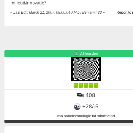
milieu&innovatie?
«
Last Edit: March 21, 2007, 08:00:04 AM by Benjamin23
»
Report to
D.Heusden
408
+28/-5
van nanotechnologie tot ruimtevaart