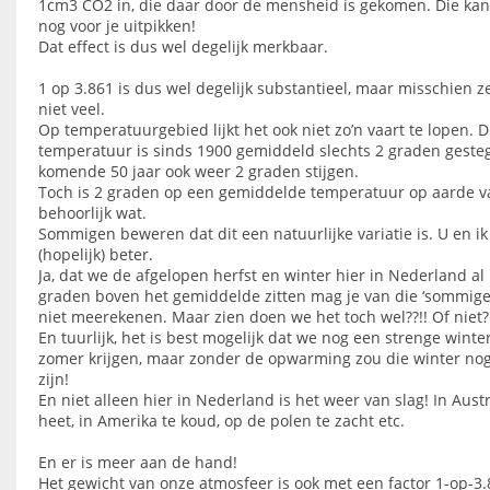
1cm3 CO2 in, die daar door de mensheid is gekomen. Die kan
nog voor je uitpikken!
Dat effect is dus wel degelijk merkbaar.
1 op 3.861 is dus wel degelijk substantieel, maar misschien z
niet veel.
Op temperatuurgebied lijkt het ook niet zo’n vaart te lopen. 
temperatuur is sinds 1900 gemiddeld slechts 2 graden geste
komende 50 jaar ook weer 2 graden stijgen.
Toch is 2 graden op een gemiddelde temperatuur op aarde v
behoorlijk wat.
Sommigen beweren dat dit een natuurlijke variatie is. U en i
(hopelijk) beter.
Ja, dat we de afgelopen herfst en winter hier in Nederland al 
graden boven het gemiddelde zitten mag je van die ‘sommige
niet meerekenen. Maar zien doen we het toch wel??!! Of niet?
En tuurlijk, het is best mogelijk dat we nog een strenge winte
zomer krijgen, maar zonder de opwarming zou die winter nog
zijn!
En niet alleen hier in Nederland is het weer van slag! In Austra
heet, in Amerika te koud, op de polen te zacht etc.
En er is meer aan de hand!
Het gewicht van onze atmosfeer is ook met een factor 1-op-3.