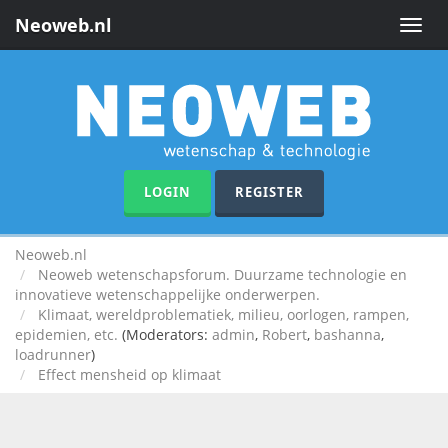
Neoweb.nl
Toggle
naviga
LOGIN
REGISTER
Neoweb.nl
Neoweb wetenschapsforum. Duurzame technologie en
innovatieve wetenschappelijke onderwerpen.
Klimaat, wereldproblematiek, milieu, oorlogen, rampen,
epidemien, etc.
(Moderators:
admin
,
Robert
,
bashanna
,
loadrunner
)
Effect mensheid op klimaat