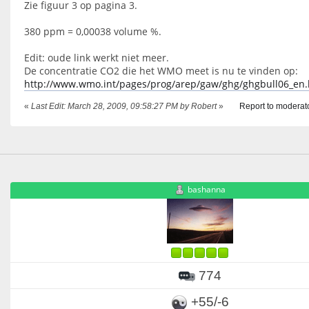
Zie figuur 3 op pagina 3.
380 ppm = 0,00038 volume %.
Edit: oude link werkt niet meer.
De concentratie CO2 die het WMO meet is nu te vinden op:
http://www.wmo.int/pages/prog/arep/gaw/ghg/ghgbull06_en.
«
Last Edit: March 28, 2009, 09:58:27 PM by Robert
»
Report to moderat
bashanna
774
+55/-6