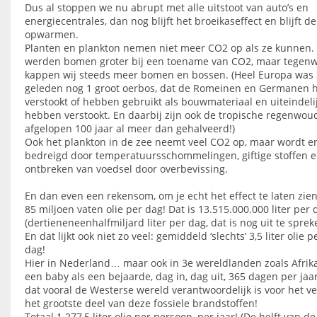
Dus al stoppen we nu abrupt met alle uitstoot van auto’s en
energiecentrales, dan nog blijft het broeikaseffect en blijft d
opwarmen.
Planten en plankton nemen niet meer CO2 op als ze kunnen. I
werden bomen groter bij een toename van CO2, maar tegen
kappen wij steeds meer bomen en bossen. (Heel Europa was 
geleden nog 1 groot oerbos, dat de Romeinen en Germanen
verstookt of hebben gebruikt als bouwmateriaal en uiteindeli
hebben verstookt. En daarbij zijn ook de tropische regenwou
afgelopen 100 jaar al meer dan gehalveerd!)
Ook het plankton in de zee neemt veel CO2 op, maar wordt er
bedreigd door temperatuursschommelingen, giftige stoffen e
ontbreken van voedsel door overbevissing.
En dan even een rekensom, om je echt het effect te laten zien
85 miljoen vaten olie per dag! Dat is 13.515.000.000 liter per 
(dertieneneenhalfmiljard liter per dag, dat is nog uit te sprek
En dat lijkt ook niet zo veel: gemiddeld ‘slechts’ 3,5 liter olie
dag!
Hier in Nederland… maar ook in 3e wereldlanden zoals Afrika
een baby als een bejaarde, dag in, dag uit, 365 dagen per jaa
dat vooral de Westerse wereld verantwoordelijk is voor het v
het grootste deel van deze fossiele brandstoffen!
Totaal 1.277,5 liter olie per persoon, per jaar! (De helft van de