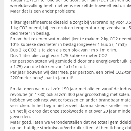
wereldbevolking heeft niet eens eenzelfde hoeveelheid drinkw
Maar dat is een ander probleem)
1 liter (geraffineerde) dieselolie zorgt bij verbranding voor 3,
1 kg CO2 neemt, bij een druk en temperatuur op zeeniveau, 
decimeter in beslag.
En om het rekenen wat makkelijker te maken: 2 kg CO2 neem
1018 kubieke decimeter in beslag (ongeveer 1 kuub (=1m3))
Dus 2 kg CO2 is te zien als een blok van 1m x 1m x 1m.
Dus 1 liter olie zorgt voor 1,75 kubieke meter CO2
Per persoon stoten wij gemiddeld door ons energieverbruik i
x 1,75) van die blokken van 1x1x1m uit.
Per jaar bouwen wij daarmee, per persoon, een privé CO2-to
2200meter hoog! Jaar in jaar uit!
En dat doen we nu al zo’n 150 jaar met olie en vanaf de indus
revolutie (in 1730) ook al zo’n 300 jaar grootschalig met kolen
hebben we ook nog wat oerbossen en ander brandbaar mater
verstoken. In het begin niet zoveel, daarna steeds sneller en
En het lijkt erop dat onze stookwoede niet over 20 jaar minder
geworden.
Maar goed, laten we veronderstellen dat we totaal gemiddeld 
op het huidige stookniveau/verbruik zitten. Al ben ik bang dat