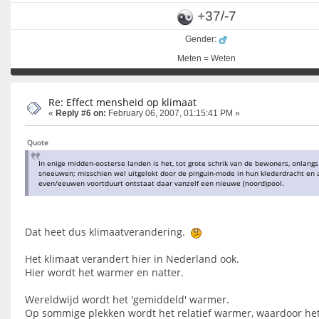
+37/-7
Gender:
Meten = Weten
Re: Effect mensheid op klimaat
«
Reply #6 on:
February 06, 2007, 01:15:41 PM »
Quote
In enige midden-oosterse landen is het, tot grote schrik van de bewoners, onlang
sneeuwen; misschien wel uitgelokt door de pinguin-mode in hun klederdracht en 
even/eeuwen voortduurt ontstaat daar vanzelf een nieuwe (noord)pool.
Dat heet dus klimaatverandering.
Het klimaat verandert hier in Nederland ook.
Hier wordt het warmer en natter.
Wereldwijd wordt het 'gemiddeld' warmer.
Op sommige plekken wordt het relatief warmer, waardoor he