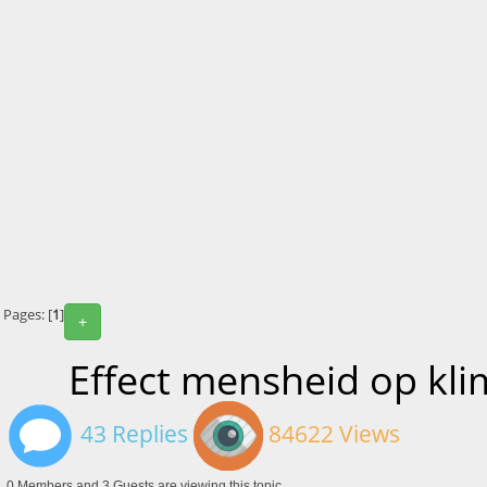
Pages: [
1
]
+
Effect mensheid op kli
43 Replies
84622 Views
0 Members and 3 Guests are viewing this topic.