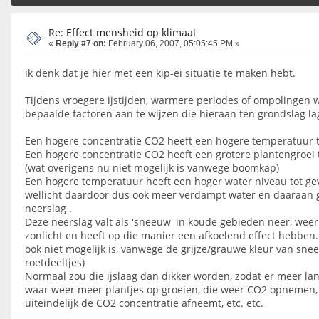
Re: Effect mensheid op klimaat
«
Reply #7 on:
February 06, 2007, 05:05:45 PM »
ik denk dat je hier met een kip-ei situatie te maken hebt.
Tijdens vroegere ijstijden, warmere periodes of ompolingen w
bepaalde factoren aan te wijzen die hieraan ten grondslag la
Een hogere concentratie CO2 heeft een hogere temperatuur t
Een hogere concentratie CO2 heeft een grotere plantengroei t
(wat overigens nu niet mogelijk is vanwege boomkap)
Een hogere temperatuur heeft een hoger water niveau tot ge
wellicht daardoor dus ook meer verdampt water en daaraan 
neerslag .
Deze neerslag valt als 'sneeuw' in koude gebieden neer, weer
zonlicht en heeft op die manier een afkoelend effect hebben
ook niet mogelijk is, vanwege de grijze/grauwe kleur van sn
roetdeeltjes)
Normaal zou die ijslaag dan dikker worden, zodat er meer lan
waar weer meer plantjes op groeien, die weer CO2 opnemen
uiteindelijk de CO2 concentratie afneemt, etc. etc.