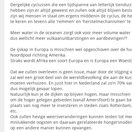
Dergelijke cyclussen die een tijdspanne van letterlijk tiendu
hebben zijn er altijd geweest en zullen ook altijd blijven best
zijn wij mensen in staat om ergens middenin de cyclus, de h
te keren en tevens alle 'remmen' en 'herstelmechanismen' te
Meer water in de oceanen zorgt ook voor meer volume water e
dus wellicht meer vulkaanuitbarstingen en aardbevingen??
De ijskap in Europa is misschien wel opgeschoven over de hu
Noordpool richting Amerika.
Straks wordt Afrika een soort Europa en is Europa een Woesti
Dat we zullen overleven is geen issue, maar door de stijging 
zal wel een groot deel van de wereldbevolking die aan de kus
moeten verhuizen. En juist hier in Nederland zal zo'n 70% va
dus mogelijk gevaar lopen.
Natuurlijk kun je de dijken op blijven hogen, maar misschien
om de hoger gelegen gebieden (vanaf Amersfoort) te gaan b
plaats van nog meer te investeren in steden zoals Rotterda
etc.
Ook zullen hevige weersveranderingen kunnen leiden tot me
mislukkende oogsten en daaraan gerelateerde hongersnoden,
op een andere manier kunnen opvangen.