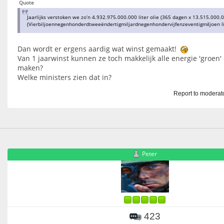
Quote
Jaarlijks verstoken we zo’n 4.932.975.000.000 liter olie (365 dagen x 13.515.000.0
(Vierbiljoennegenhonderdtweeëndertigmiljardnegenhondervijfenzeventigmi
ljoen l
Dan wordt er ergens aardig wat winst gemaakt!
Van 1 jaarwinst kunnen ze toch makkelijk alle energie 'groen
maken?
Welke ministers zien dat in?
Report to moderat
Peter
423