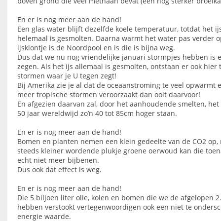
boven grond die veel methaan bevat (een nog sterker broeika
En er is nog meer aan de hand!
Een glas water blijft dezelfde koele temperatuur, totdat het ij
helemaal is gesmolten. Daarna warmt het water pas verder o
ijsklontje is de Noordpool en is die is bijna weg.
Dus dat we nu nog vriendelijke januari stormpjes hebben is e
zegen. Als het ijs allemaal is gesmolten, ontstaan er ook hier 
stormen waar je U tegen zegt!
Bij Amerika zie je al dat de oceaanstroming te veel opwarmt en
meer tropische stormen veroorzaakt dan ooit daarvoor!
En afgezien daarvan zal, door het aanhoudende smelten, het
50 jaar wereldwijd zo’n 40 tot 85cm hoger staan.
En er is nog meer aan de hand!
Bomen en planten nemen een klein gedeelte van de CO2 op,
steeds kleiner wordende plukje groene oerwoud kan die to
echt niet meer bijbenen.
Dus ook dat effect is weg.
En er is nog meer aan de hand!
Die 5 biljoen liter olie, kolen en bomen die we de afgelopen 2
hebben verstookt vertegenwoordigen ook een niet te onders
energie waarde.