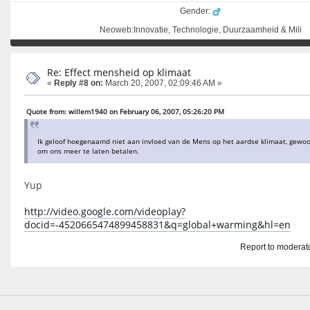
Gender:
Neoweb:Innovatie, Technologie, Duurzaamheid & Mili
Re: Effect mensheid op klimaat
«
Reply #8 on:
March 20, 2007, 02:09:46 AM »
Quote from: willem1940 on February 06, 2007, 05:26:20 PM
Ik geloof hoegenaamd niet aan invloed van de Mens op het aardse klimaat, gew
om ons meer te laten betalen.
Yup
http://video.google.com/videoplay?
docid=-4520665474899458831&q=global+warming&hl=en
Report to moderat