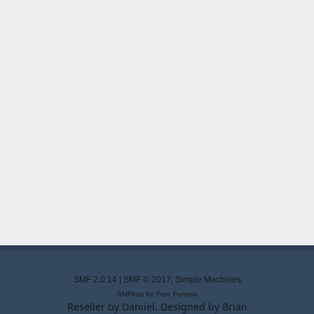
SMF 2.0.14
|
SMF © 2017
,
Simple Machines
SMFAds
for
Free Forums
Reseller by
Daniiel
. Designed by
Brian