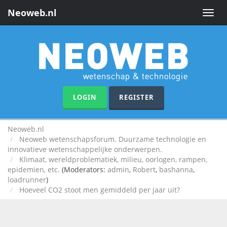
Neoweb.nl
Toggle
naviga
LOGIN
REGISTER
Neoweb.nl
Neoweb wetenschapsforum. Duurzame technologie en
innovatieve wetenschappelijke onderwerpen.
Klimaat, wereldproblematiek, milieu, oorlogen, rampen,
epidemien, etc.
(Moderators:
admin
,
Robert
,
bashanna
,
loadrunner
)
Hoeveel CO2 stoot men gemiddeld per jaar uit?