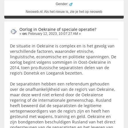
Gender:
Neoweb.nl: Als het nieuw is, zie je het op neoweb
Oorlog in Oekraine of speciale operatie?
«
on:
February 12, 2023, 10:07:27 AM »
De situatie in Oekraïne is complex en is het gevolg van
verschillende factoren, waaronder etnische,
linguïstische, economische en politieke spanningen. De
oorlog begint volgens sommigen in Oost-Oekraïne in
2014, toen pro-Russische separatisten delen van de
regio's Donetsk en Loegansk bezetten.
De separatisten hebben een referendum gehouden
over de onafhankelijkheid van de regio's van Oekraïne,
maar deze werd niet erkend door de Oekraïense
regering of de internationale gemeenschap. Rusland
heeft beweerd dat de separatisten de legitieme
vertegenwoordigers van de regio's zijn en heeft hen
gesteund met wapens, training en geld. Oekraïne en
zijn bondgenoten beschuldigen Rusland van het direct
ondersteunen van de separatisten en het leveren van