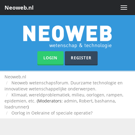
Neoweb.nl
Toggle
naviga
LOGIN
REGISTER
Neoweb.nl
Neoweb wetenschapsforum. Duurzame technologie en
innovatieve wetenschappelijke onderwerpen.
Klimaat, wereldproblematiek, milieu, oorlogen, rampen,
epidemien, etc.
(Moderators:
admin
,
Robert
,
bashanna
,
loadrunner
)
Oorlog in Oekraine of speciale operatie?