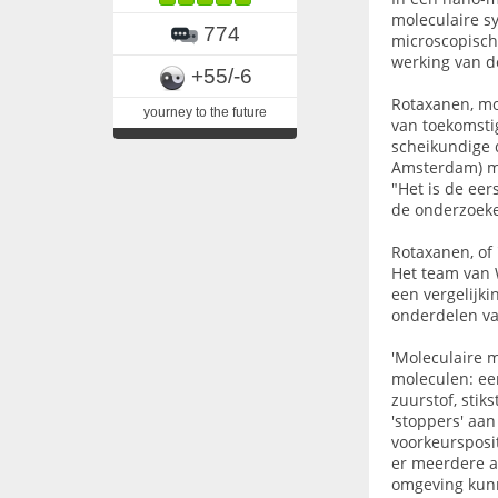
moleculaire s
774
microscopisch
werking van 
+55/-6
Rotaxanen, mol
yourney to the future
van toekomsti
scheikundige d
Amsterdam) me
"Het is de eer
de onderzoeke
Rotaxanen, of
Het team van 
een vergelijki
onderdelen va
'Moleculaire 
moleculen: ee
zuurstof, stik
'stoppers' aa
voorkeursposit
er meerdere a
omgeving kunn