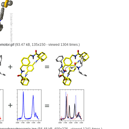
motor.gif
(93.47 kB, 135x150 - viewed 1304 times.)
aroodspectroscopie.jpg
(56.48 kB, 400x276 - viewed 1241 times.)