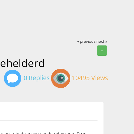
« previous
next »
+
gehelderd
0 Replies
10495 Views
arvoor zijn de zogenaamde rotaxanen. Deze