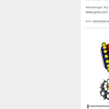
Afbeeldingen: Rijs
(
www.zyvex.com
)
bron:
kennislink.n
nanomachines