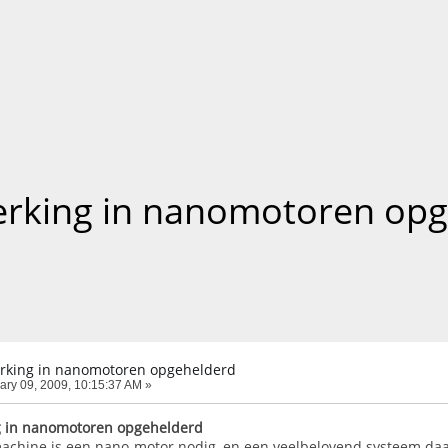
rking in nanomotoren op
rking in nanomotoren opgehelderd
ary 09, 2009, 10:15:37 AM »
g in nanomotoren opgehelderd
achine is een nano-motor nodig, en een veelbelovend systeem da