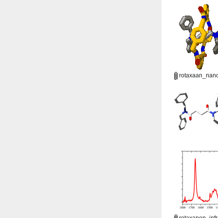
rotaxaan_nano
rotaxanen_infr