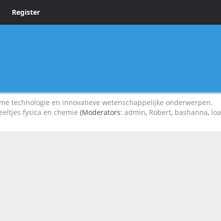
Register
 technologie en innovatieve wetenschappelijke onderwerpen.
eeltjes fysica en chemie
(Moderators:
admin
,
Robert
,
bashanna
,
lo