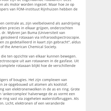
en als motor worden ingezet. Maar hoe ze op
appers van FOM-instituut Rijnhuizen hebben de
n centrale as, zijn veelbelovend als aandrijving
en precies in elkaar grijpen, onderzochten
. dr. Wybren Jan Buma (Universiteit van
eïsoleerd rotaxaan via infraroodspectroscopie.
n zo gedetailleerd in kaart zijn gebracht", aldus
 of the American Chemical Society.
n die ten opzichte van elkaar kunnen bewegen.
troscopie uit aan rotaxanen in de gasfase. Uit
 complete rotaxaan blijkt hoe de verschillende
gers of bougies. Het zijn complexen van
n ze opgebouwd uit atomen als koolstof,
ing van elektronenwolken in de as en ring. Grote
een 'ankercomplex' halverwege de as vormt een
e ring vast via zogeheten waterstofbruggen. Als
n. Licht, elektronen of een veranderde