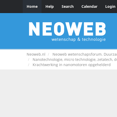
Home
Help
Search
Calendar
Login
Neoweb.nl
Neoweb wetenschapsforum. Duurzame
Nanotechnologie, micro technologie, zetatech, d
Krachtwerking in nanomotoren opgehelderd