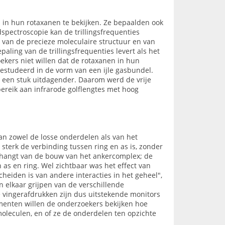
s in hun rotaxanen te bekijken. Ze bepaalden ook
pectroscopie kan de trillingsfrequenties
k van de precieze moleculaire structuur en van
aling van de trillingsfrequenties levert als het
kers niet willen dat de rotaxanen in hun
estudeerd in de vorm van een ijle gasbundel.
e een stuk uitdagender. Daarom werd de vrije
ereik aan infrarode golflengtes met hoog
n zowel de losse onderdelen als van het
 sterk de verbinding tussen ring en as is, zonder
afhangt van de bouw van het ankercomplex; de
 as en ring. Wel zichtbaar was het effect van
cheiden is van andere interacties in het geheel",
n elkaar grijpen van de verschillende
 vingerafdrukken zijn dus uitstekende monitors
imenten willen de onderzoekers bekijken hoe
oleculen, en of ze de onderdelen ten opzichte