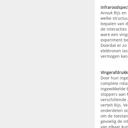
Infraroodspec
Anouk Rijs en 
welke structu
bepalen van de
de interacties
ware een ving
experiment be
Doordat er zo
elektronen la
vermogen kan
Vingerafdruk
Door hun inge
complete rotax
ingewikkelde 
stoppers aan h
verschillende 
vertelt Rijs. 
onderdelen oo
om de toestan
gevoelig de i
van elkaar ku