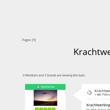
Pages: [
1
]
Krachtwe
0 Members and 3 Guests are viewing this topic.
bashanna
Krachtwe
«
on:
Febru
Krachtwerkin
In een nano-m