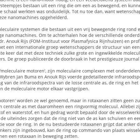
ysteempjes bestaan uit een ring die om een as bewegend, en kunn
e schaal werkten was onduidelijk. Tot nu toe dan, want wetensch
deze nanomachines opgehelderd.
eculaire systemen die bestaan uit een vrij bewegende ring rond ee
ge nanomachines. Om te achterhalen hoe de verschillende onderdel
r. Anouk Rijs (FOM-Instituut voor Plasmafysica Rijnhuizen) en prof
t een internationale groep wetenschappers de structuur van een g
ste keer dat met deze techniek zulke grote en ingewikkelde molecule
rs. De groep publiceerde de doorbraak in het prestigieuze Journal
 'moleculaire motoren', zijn moleculaire complexen met onderdele
Wybren Jan Buma en Anouk Rijs voerde gedetailleerde infraroodspec
ng van de infraroodspectra van de losse centrale as, de ring en het
n de moleculaire motor elkaar vastgrijpen.
motoren' worden ze wel genoemd, maar in rotaxanen zitten geen zui
n centrale as met daaromheen een ringvormig molecuul. Allebei zij
stof en waterstof, en hun gedrag wordt bepaald door de wisselwerk
n de uiteindes zorgen dat de ring niet van de as kan schuiven en 
ie voor de ring. In de nu bestudeerde rotaxanen grijpt dat anker d
nkers zijn ingebouwd, kan de ring op commando van plaats wissele
en een rotaxaan in beweging zetten.