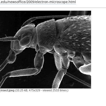
t.edu/newsoffice/2009/electron-microscope.html
nsect.jpeg
(33.25 kB, 475x329 - viewed 2533 times.)