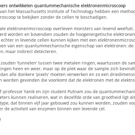
kers ontwikkelen quantummechanische elektronenmicroscoop
an het Massachusetts Institute of Technology hebben een metho
roscoop te bekijken zonder de cellen te beschadigen.
le elektronenmicroscoop overleven monsters van levend weefsel, z
erd worden en bovendien zouden de hoogenergetische elektronen 
 echter in levende cellen kunnen kijken met een elektronenmicrosc
ken van een quantummechanische eigenschap van elektronen: de el
n, maar indirect detecteren.
 zouden 'tunnelen' tussen twee metalen ringen, waartussen de sa
ringen heen en weer, maar op de plek waar de sample zich bevind
dan alle donkere 'pixels' moeten verwerken en zo een driedimens
 worden gevonden die voorkomt dat de elektronen met de elektron
T-professor Yanik en zijn student Putnam zou de quantummechani
ters kunnen realiseren, wat in dezelfde orde van grootheid ligt a
type, dat binnen vijf jaar gebouwd zou kunnen worden, zouden vo
r de activiteit van enzymen binnen een levende cel.
t