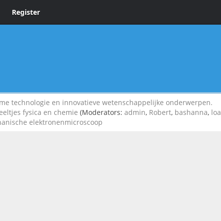
Register
 technologie en innovatieve wetenschappelijke onderwerpen.
eeltjes fysica en chemie
(Moderators:
admin
,
Robert
,
bashanna
,
lo
hanische elektronenmicroscoop