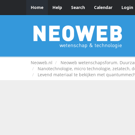
Home
Help
Search
Calendar
Login
Neoweb.nl
Neoweb wetenschapsforum. Duurzame
Nanotechnologie, micro technologie, zetatech, d
Levend materiaal te bekijken met quantummec