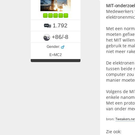
MIT-onderzoe
Medewerkers v
elektronenmic
1.792
Met een norma
moeten gefixe
+86/-8
het MIT willen
gebruik te ma
Gender:
niet meer rake
E=MC2
De elektronen
tussen beide 
computer zou 
manier moeten
Volgens de MI
enkele nanome
Met een proto
van onder mee
bron:
Tweakers.ne
Zie ook: