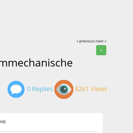
« previous
next »
+
tummechanische
0 Replies
8261 Views
oop