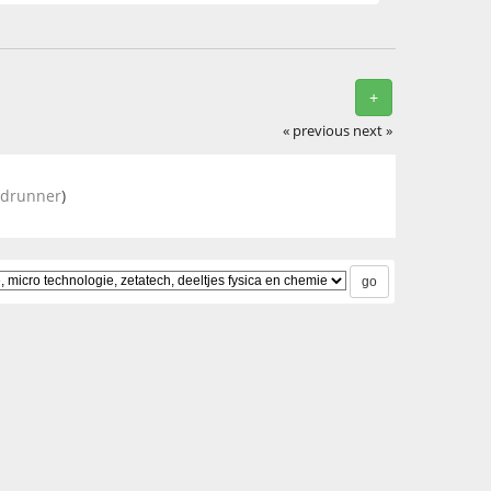
+
« previous
next »
adrunner
)