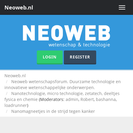
Neoweb.nl
Toggle
naviga
LOGIN
REGISTER
Neoweb.nl
Neoweb wetenschapsforum. Duurzame technologie en
innovatieve wetenschappelijke onderwerpen.
Nanotechnologie, micro technologie, zetatech, deeltjes
fysica en chemie
(Moderators:
admin
,
Robert
,
bashanna
,
loadrunner
)
Nanomagneetjes in de strijd tegen kanker