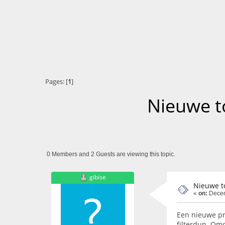
Pages: [
1
]
Nieuwe t
0 Members and 2 Guests are viewing this topic.
gibise
Nieuwe to
«
on:
Decem
Een nieuwe pr
filterdun. Omd