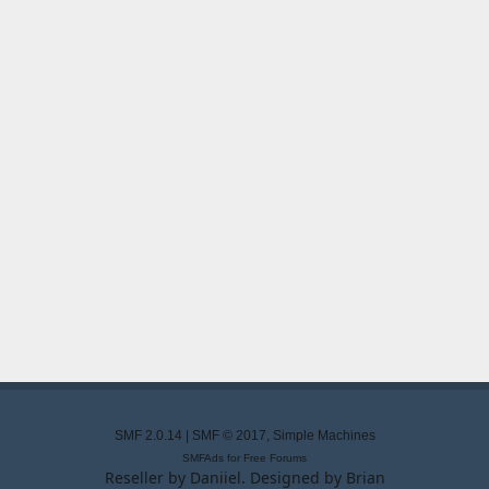
SMF 2.0.14
|
SMF © 2017
,
Simple Machines
SMFAds
for
Free Forums
Reseller by
Daniiel
. Designed by
Brian