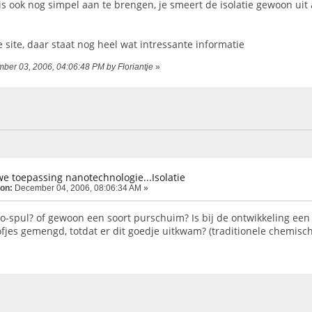
is ook nog simpel aan te brengen, je smeert de isolatie gewoon uit 
e site, daar staat nog heel wat intressante informatie
mber 03, 2006, 04:06:48 PM by Floriantje
»
e toepassing nanotechnologie...Isolatie
 on:
December 04, 2006, 08:06:34 AM »
ano-spul? of gewoon een soort purschuim? Is bij de ontwikkeling ee
ofjes gemengd, totdat er dit goedje uitkwam? (traditionele chemisch