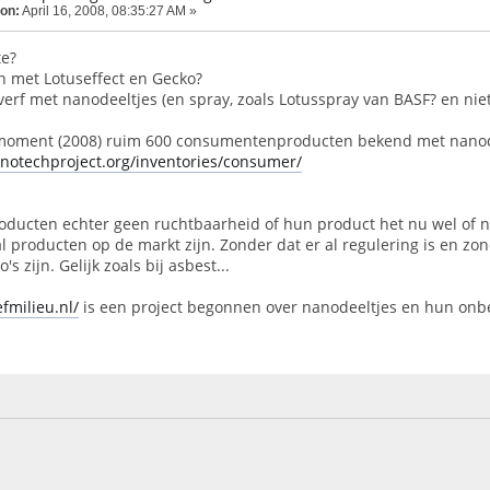
 on:
April 16, 2008, 08:35:27 AM »
te?
n met Lotuseffect en Gecko?
 verf met nanodeeltjes (en spray, zoals Lotusspray van BASF? en n
t moment (2008) ruim 600 consumentenproducten bekend met nanod
notechproject.org/inventories/consumer/
oducten echter geen ruchtbaarheid of hun product het nu wel of nie
 producten op de markt zijn. Zonder dat er al regulering is en zo
's zijn. Gelijk zoals bij asbest...
fmilieu.nl/
is een project begonnen over nanodeeltjes en hun onb