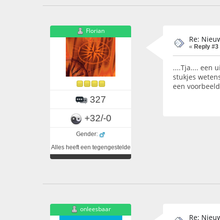
Florian
Re: Nieuw
«
Reply #3
....Tja.... ee
stukjes weten
een voorbeel
327
+32/-0
Gender:
Alles heeft een tegengestelde
onleesbaar
Re: Nieuw