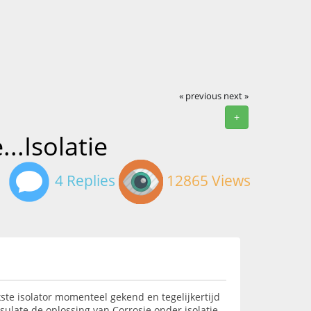
« previous
next »
+
.Isolatie
4 Replies
12865 Views
ste isolator momenteel gekend en tegelijkertijd
nsulate de oplossing van Corrosie onder isolatie