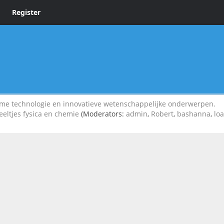
Register
 technologie en innovatieve wetenschappelijke onderwerpen.
eeltjes fysica en chemie
(Moderators:
admin
,
Robert
,
bashanna
,
lo