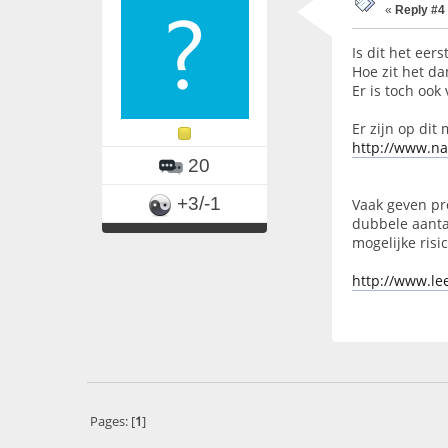
«
Reply #4
Is dit het eers
Hoe zit het da
Er is toch ook
Er zijn op di
http://www.na
20
+3/-1
Vaak geven pr
dubbele aantal
mogelijke risico
http://www.lee
Pages: [
1
]