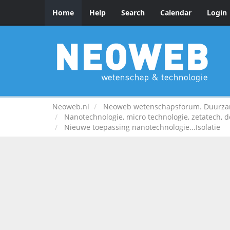
Home
Help
Search
Calendar
Login
Neoweb.nl
Neoweb wetenschapsforum. Duurzame
Nanotechnologie, micro technologie, zetatech, d
Nieuwe toepassing nanotechnologie...Isolatie