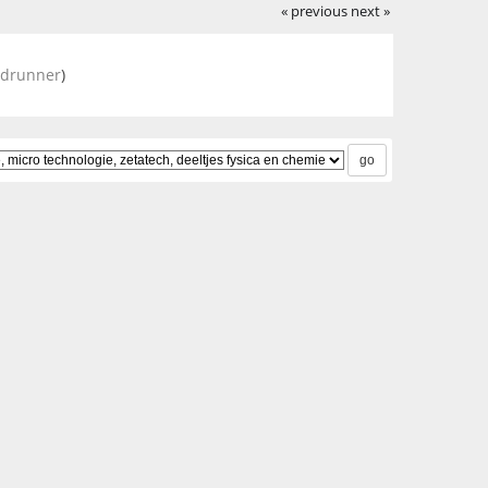
« previous
next »
adrunner
)