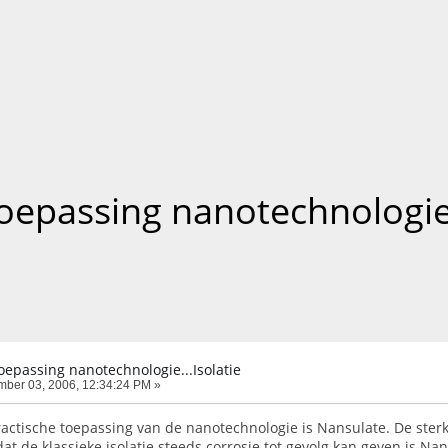
oepassing nanotechnologie..
epassing nanotechnologie...Isolatie
ber 03, 2006, 12:34:24 PM »
actische toepassing van de nanotechnologie is Nansulate. De sterk
at de klassieke isolatie steeds corrosie tot gevolg kan geven is Na