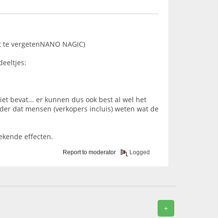
iet te vergetenNANO NAGIC)
eeltjes:
t bevat... er kunnen dus ook best al wel het
nder dat mensen (verkopers incluis) weten wat de
ekende effecten.
Report to moderator
Logged
+