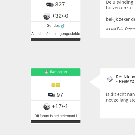
De uitvinding 
327
huizen enzo
+32/-0
bekijk zeker d
Gender:
«
Last Edit: Dece
Alles heeft een tegengestelde
flambojan
Re: Nieuw
«
Reply #2
is dit echt n
97
net zo lang st
+17/-1
Dit forum is het helemaal !