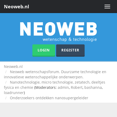
Neoweb.nl
Toggle
naviga
LOGIN
REGISTER
Neoweb.nl
Neoweb wetenschapsforum. Duurzame technologie en
innovatieve wetenschappelijke onderwerpen.
Nanotechnologie, micro technologie, zetatech, deeltjes
fysica en chemie
(Moderators:
admin
,
Robert
,
bashanna
,
loadrunner
)
Onderzoekers ontdekken nanosupergeleider