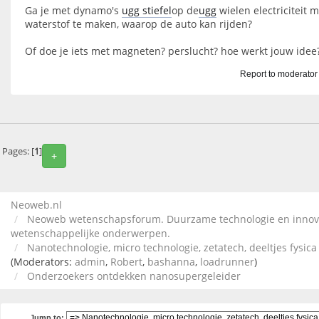
Ga je met dynamo's
ugg stiefel
op de
ugg
wielen electriciteit
waterstof te maken, waarop de auto kan rijden?
Of doe je iets met magneten? perslucht? hoe werkt jouw idee
Report to moderator
Pages: [
1
]
+
Neoweb.nl
Neoweb wetenschapsforum. Duurzame technologie en innov
wetenschappelijke onderwerpen.
Nanotechnologie, micro technologie, zetatech, deeltjes fysic
(Moderators:
admin
,
Robert
,
bashanna
,
loadrunner
)
Onderzoekers ontdekken nanosupergeleider
Jump to: