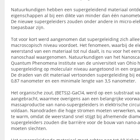
Natuurkundigen hebben een supergeleidend materiaal ontdek
eigenschappen al bij een dikte van minder dan één nanomete
De nieuwe supergeleiders zouden onder andere in micro-ele
toepasbaar zijn.
Tot voor kort werd aangenomen dat supergeleiding zich alle
macroscopisch niveau voordoet. Het fenomeen, waarbij de el
weerstand van een materiaal tot nul daalt, is nu voor het eer
nanoschaal waargenomen. Natuurkundigen van het Nanosca
Quantum Phenomena Institute van de universiteit van Ohio
supergeleiding op moleculair niveau aangetoond in een organ
De draden van dit materiaal vertoonden supergeleiding bij e
0,87 nanometer en een minimale lengte van 3,5 nanometer.
Het organische zout, (BETS)2-GaCl4, werd op een substraat va
aangebracht, waarmee overigens aan een belangrijke voorwa
massaproductie van nano-supergeleiders in elektrische circu
voldaan. Nanodraden die hoge stromen moeten verwerken, 
te warm, omdat de weerstand snel stijgt bij afnemende diam
supergeleiders zouden die barrière voor de bouw van nano-
moeten slechten.