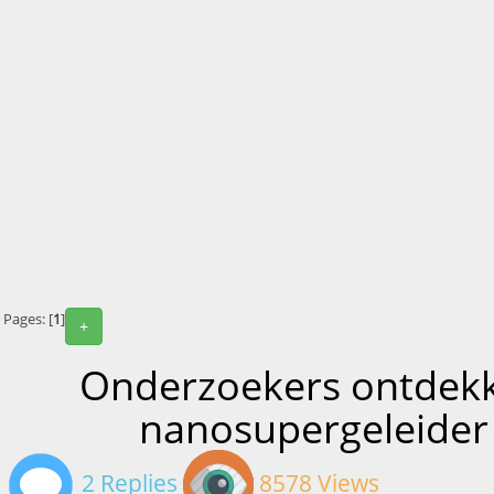
Pages: [
1
]
+
Onderzoekers ontdek
nanosupergeleider
2 Replies
8578 Views