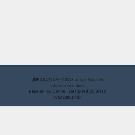
SMF 2.0.14
|
SMF © 2017
,
Simple Machines
SMFAds
for
Free Forums
Reseller by
Daniiel
. Designed by
Brian
Neoweb.nl ©