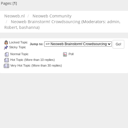
Pages: [
1
]
Neoweb.nl
Neoweb Community
Neoweb Brainstorm! Crowdsourcing
(Moderators:
admin
,
Robert
,
bashanna
)
Locked Topic
Jump to:
Sticky Topic
Normal Topic
Poll
Hot Topic (More than 10 replies)
Very Hot Topic (More than 30 replies)