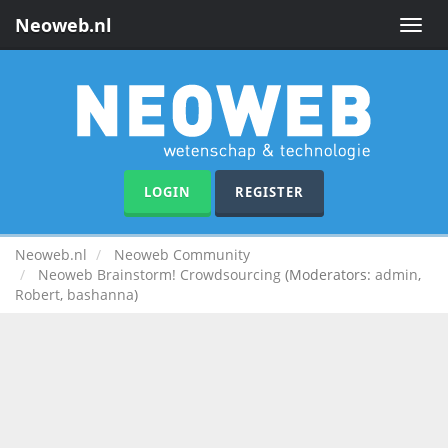
Neoweb.nl
Toggle
naviga
LOGIN
REGISTER
Neoweb.nl
Neoweb Community
Neoweb Brainstorm! Crowdsourcing
(Moderators:
admin
,
Robert
,
bashanna
)