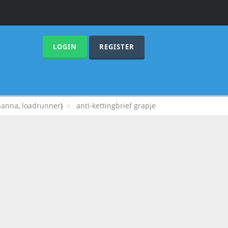
LOGIN
REGISTER
hanna
,
loadrunner
)
anti-kettingbrief grapje