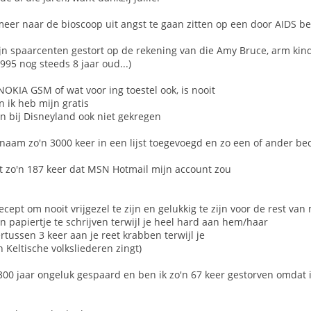
 meer naar de bioscoop uit angst te gaan zitten op een door AIDS b
ijn spaarcenten gestort op de rekening van die Amy Bruce, arm kind 
1995 nog steeds 8 jaar oud...)
 NOKIA GSM of wat voor ing toestel ook, is nooit
 ik heb mijn gratis
n bij Disneyland ook niet gekregen
 naam zo'n 3000 keer in een lijst toegevoegd en zo een of ander b
dat zo'n 187 keer dat MSN Hotmail mijn account zou
recept om nooit vrijgezel te zijn en gelukkig te zijn voor de rest v
 papiertje te schrijven terwijl je heel hard aan hem/haar
tussen 3 keer aan je reet krabben terwijl je
 Keltische volksliederen zingt)
 300 jaar ongeluk gespaard en ben ik zo'n 67 keer gestorven omdat 