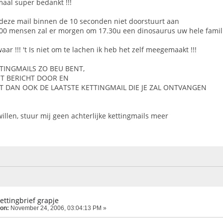
emaal super bedankt !!!
e deze mail binnen de 10 seconden niet doorstuurt aan
00 mensen zal er morgen om 17.30u een dinosaurus uw hele famil
waar !!! 't Is niet om te lachen ik heb het zelf meegemaakt !!!
ETTINGMAILS ZO BEU BENT,
IT BERICHT DOOR EN
DIT DAN OOK DE LAATSTE KETTINGMAIL DIE JE ZAL ONTVANGEN
 willen, stuur mij geen achterlijke kettingmails meer
kettingbrief grapje
 on:
November 24, 2006, 03:04:13 PM »