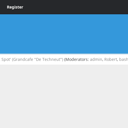
Register
 Spot' (Grandcafe "De Techneut")
(Moderators:
admin
,
Robert
,
bas