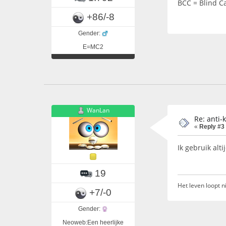
BCC = Blind C
+86/-8
Gender:
E=MC2
WanLan
Re: anti-
«
Reply #3
Ik gebruik alt
19
Het leven loopt ni
+7/-0
Gender:
Neoweb:Een heerlijke