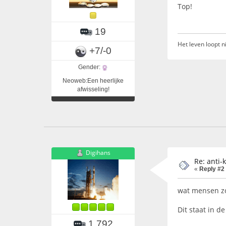
Top!
19
Het leven loopt ni
+7/-0
Gender:
Neoweb:Een heerlijke
afwisseling!
Digihans
Re: anti-
«
Reply #2
wat mensen zou
Dit staat in d
1.792