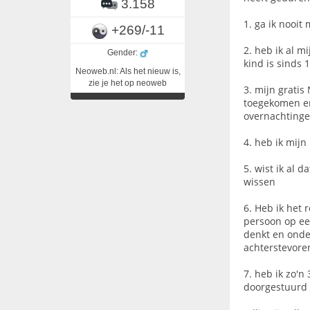
3.158
1. ga ik nooit
+269/-11
2. heb ik al m
Gender:
kind is sinds 
Neoweb.nl: Als het nieuw is,
zie je het op neoweb
3. mijn gratis
toegekomen en
overnachtinge
4. heb ik mijn
5. wist ik al 
wissen
6. Heb ik het 
persoon op een
denkt en onder
achterstevoren
7. heb ik zo'n
doorgestuurd