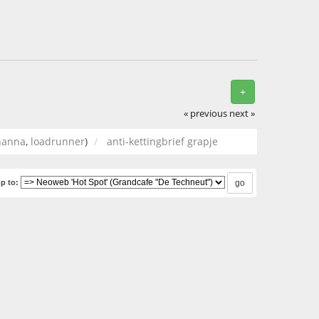
+
« previous
next »
hanna
,
loadrunner
)
anti-kettingbrief grapje
p to: