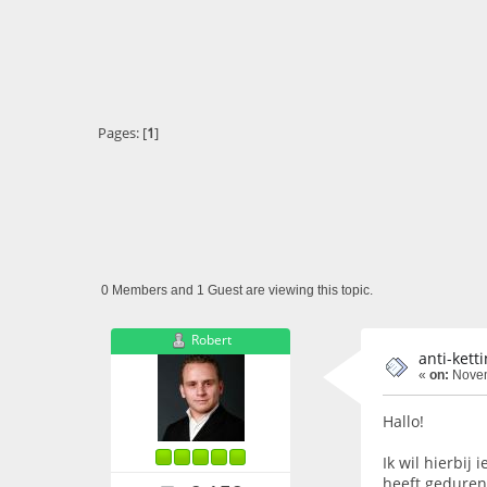
Pages: [
1
]
0 Members and 1 Guest are viewing this topic.
Robert
anti-kett
«
on:
Novem
Hallo!
Ik wil hierbij
heeft gedurend