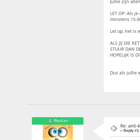
Jullie zijn all
LET OP: Als j
minstens 15.0
Let op, het is 
ALS JIJ DIE K
STUUR DAN D
HOPELIJK IS 
Dus als jullie
WanLan
Re: anti-
«
Reply #1