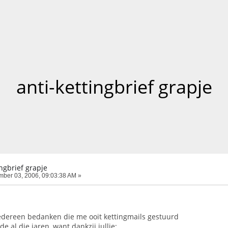
anti-kettingbrief grapje
ingbrief grapje
ber 03, 2006, 09:03:38 AM »
 iedereen bedanken die me ooit kettingmails gestuurd
e al die jaren, want dankzij jullie: