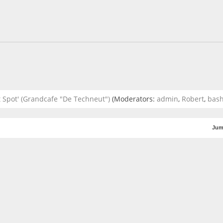
 Spot' (Grandcafe "De Techneut")
(Moderators:
admin
,
Robert
,
bas
Jum