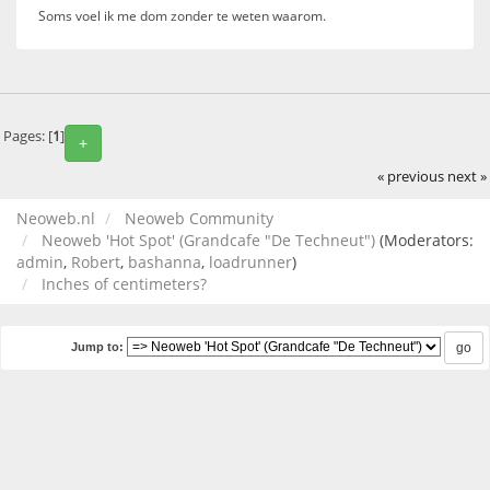
Soms voel ik me dom zonder te weten waarom.
Pages: [
1
]
+
« previous
next »
Neoweb.nl
Neoweb Community
Neoweb 'Hot Spot' (Grandcafe "De Techneut")
(Moderators:
admin
,
Robert
,
bashanna
,
loadrunner
)
Inches of centimeters?
Jump to: