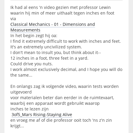
Ik had al eens 'n video gezien met professor Lewin
waarin hij min of meer uithaalt tegen inches en foot
via
Classical Mechanics - 01 - Dimensions and
Measurements
In het begin zegt hij oa:
I find it extremely difficult to work with inches and feet.
It's an extremely uncivilized system.
I don't mean to insult you, but think about it--
12 inches in a foot, three feet in a yard.
Could drive you nuts.
I work almost exclusively decimal, and I hope you will do
the same...
En onlangs zag ik volgende video, waarin tests worden
uitgevoerd
voor materialen beter dan eerder in de ruimtevaart,
waarbij een apparaat wordt gebruikt waarop
inches te lezen zijn
3of5_Mars Rising-Staying Alive
en vroeg me af of die professor ooit toch 'ns z'n zin
krijgt...