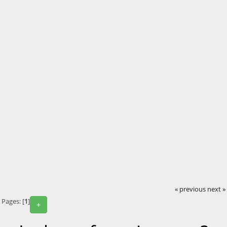
« previous
next »
Pages: [
1
]
+