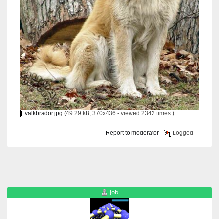
valkbrador.jpg
(49.29 kB, 370x436 - viewed 2342 times.)
Report to moderator
Logged
Job