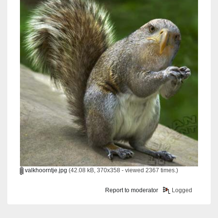
valkhoorntje.jpg
(42.08 kB, 370x358 - viewed 2367 times.)
Report to moderator
Logged