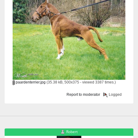
paardenterrier.jpg
(35.38 kB, 500x375 - viewed 3387 times.)
Report to moderator
Logged
Robert