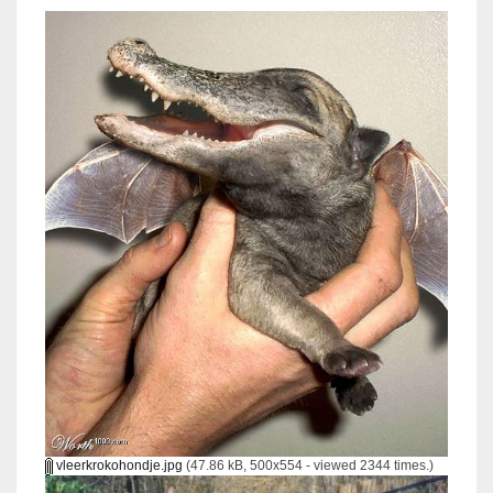
vleerkrokohondje.jpg
(47.86 kB, 500x554 - viewed 2344 times.)