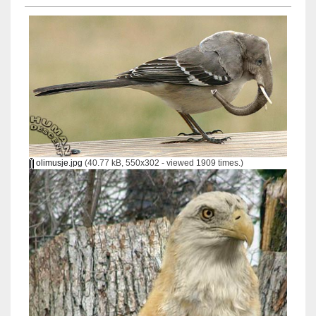
olimusje.jpg
(40.77 kB, 550x302 - viewed 1909 times.)