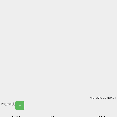
« previous
next »
Pages: [
1
]
+