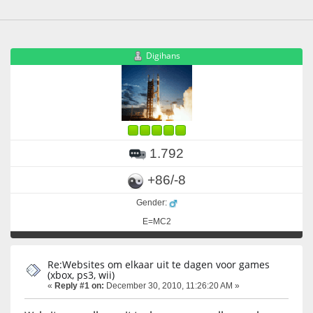
Digihans
1.792
+86/-8
Gender:
E=MC2
Re:Websites om elkaar uit te dagen voor games
(xbox, ps3, wii)
«
Reply #1 on:
December 30, 2010, 11:26:20 AM »