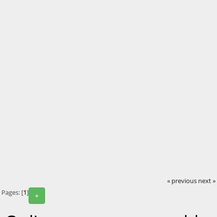
« previous
next »
Pages: [
1
]
+