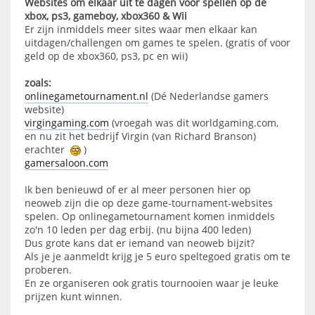
Websites om elkaar uit te dagen voor spellen op de
xbox, ps3, gameboy, xbox360 & Wii
Er zijn inmiddels meer sites waar men elkaar kan
uitdagen/challengen om games te spelen. (gratis of voor
geld op de xbox360, ps3, pc en wii)
zoals:
onlinegametournament.nl
(Dé Nederlandse gamers
website)
virgingaming.com
(vroegah was dit worldgaming.com,
en nu zit het bedrijf Virgin (van Richard Branson)
erachter
)
gamersaloon.com
Ik ben benieuwd of er al meer personen hier op
neoweb zijn die op deze game-tournament-websites
spelen. Op onlinegametournament komen inmiddels
zo'n 10 leden per dag erbij. (nu bijna 400 leden)
Dus grote kans dat er iemand van neoweb bijzit?
Als je je aanmeldt krijg je 5 euro speltegoed gratis om te
proberen.
En ze organiseren ook gratis tournooien waar je leuke
prijzen kunt winnen.